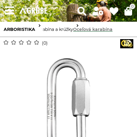
0
ARBORISTIKA
Karabína a krúžky
Oceľová karabína
0