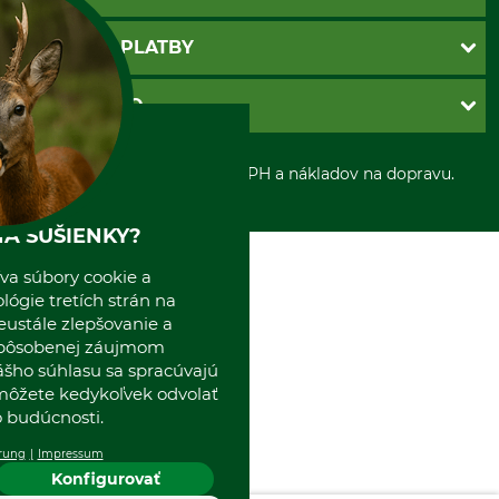
Katalógy
Newsletter
Povinné údaje
SPÔSOBY PLATBY
Nastavenia súborov cookie
Obchodné podmienky
Ochrana osobnych udajov
Dobierka
GRUBE S.R.O.
Otváracie hodiny
Platba vopred
Zrušenie objednávky
Sepa-inkaso
O nás
*Všetky ceny sú vrátane DPH a nákladov na dopravu.
Osobný odber
Predajňa
Kolektív GRUBE
A SUŠIENKY?
Naše pobočky v Európe
va súbory cookie a
ógie tretích strán na
eustále zlepšovanie a
spôsobenej záujmom
ášho súhlasu sa spracúvajú
 môžete kedykoľvek odvolať
 budúcnosti.
rung
Impressum
Konfigurovať