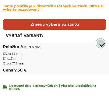
Tento položka je k dispozícii v rôznych verziách. Nižšie si
vyberte požadovaný
Zmena výberu variantu
VYBRAŤ VARIANT:
Sort by
Položka č.
4129971963
Dĺžka
88 mm
Šírka
34 mm
Otvor
17,5 mm
Cena
7,50 €
Dostupné do 6-8 pracovných dní | Viac ako 10 položiek na
sklade.