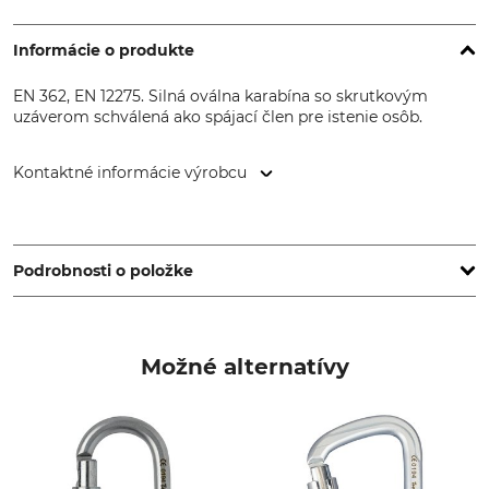
Informácie o produkte
EN 362, EN 12275. Silná oválna karabína so skrutkovým
uzáverom schválená ako spájací člen pre istenie osôb.
Kontaktné informácie výrobcu
KONG SPA, Via XXV Aprile, 4, 23804 Monte Marenzo (LC),
Italy, www.kong.it
Podrobnosti o položke
Norma
Značka
EN 362
Kong
Možné alternatívy
EN 12275
Typ produktu
Označenie modelu
Skrutkovací článok
Maillon Oval GO
Zaťaženie na medzi
Uzáver