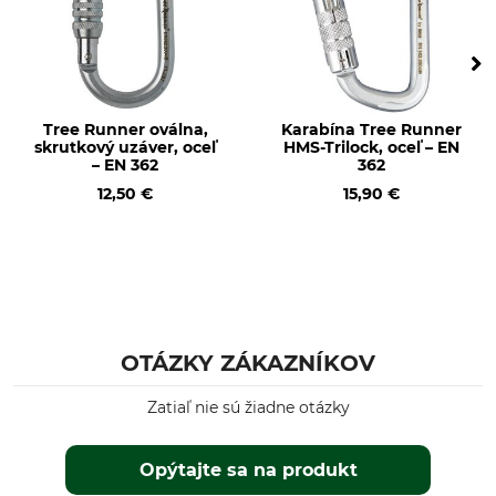
pevnosti vertikálne
Skrutkovač
35 kN
Konštrukčný tvar
Materiál
Oválny
Oceľ
Tree Runner oválna,
Karabína Tree Runner
skrutkový uzáver, oceľ
HMS-Trilock, oceľ – EN
Výroba
Dĺžka
– EN 362
362
Made in France
88 mm
12,50 €
15,90 €
Šírka
Otvor
34 mm
17,5 mm
Hmotnosť
50 g
OTÁZKY ZÁKAZNÍKOV
Zatiaľ nie sú žiadne otázky
Opýtajte sa na produkt