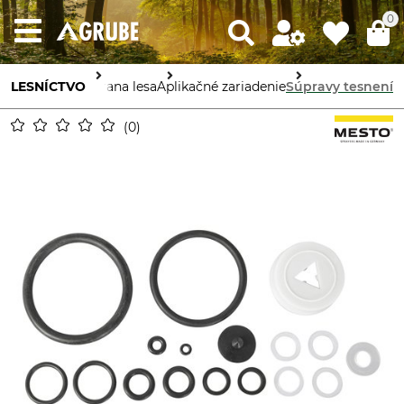
0
LESNÍCTVO
Ochrana lesa
Aplikačné zariadenie
Súpravy tesnení
0