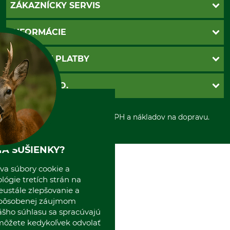
ZÁKAZNÍCKY SERVIS
Kontakt
INFORMÁCIE
Katalógy
Newsletter
Povinné údaje
SPÔSOBY PLATBY
Nastavenia súborov cookie
Obchodné podmienky
Ochrana osobnych udajov
Dobierka
GRUBE S.R.O.
Otváracie hodiny
Platba vopred
Zrušenie objednávky
Sepa-inkaso
O nás
*Všetky ceny sú vrátane DPH a nákladov na dopravu.
Osobný odber
Predajňa
Kolektív GRUBE
Naše pobočky v Európe
A SUŠIENKY?
va súbory cookie a
ógie tretích strán na
eustále zlepšovanie a
spôsobenej záujmom
ášho súhlasu sa spracúvajú
 môžete kedykoľvek odvolať