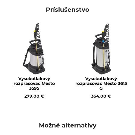
Mesto
Tesniaci sortiment
Príslušenstvo
Označenie modelu
6001
Vysokotlakový
Vysokotlakový
rozprašovač Mesto
rozprašovač Mesto 3615
3595
G
279,00 €
364,00 €
Možné alternatívy