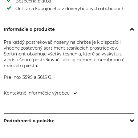
Bezpečná platba
Ochrana kupujúceho v dôveryhodných obchodoch
Informácie o produkte
Pre každý postrekovač nosený na chrbte je k dispozícii
vhodne zostavený sortiment tesniacich prostriedkov.
Sortiment obsahuje všetky tesnenia, ktoré sa vyskytujú
v príslušnom postrekovači, ako aj gumenú membránu či
manžetu piesta.
Pre Inox 3595 a 3615 G.
Kontaktné informácie výrobcu
MESTO Spritzenfabrik Ernst Stockburger GmbH,
Ludwigsburger Str. 71, 71691 Freiberg/N., Germany,
www.mesto.de
Podrobnosti o položke
Značka
Typ produktu