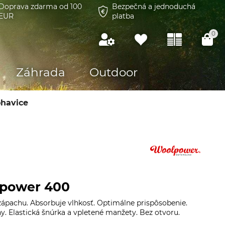
Doprava zdarma od 100
Bezpečná a jednoduchá
EUR
platba
0
Záhrada
Outdoor
havice
power 400
 zápachu. Absorbuje vlhkosť. Optimálne prispôsobenie.
. Elastická šnúrka a vpletené manžety. Bez otvoru.