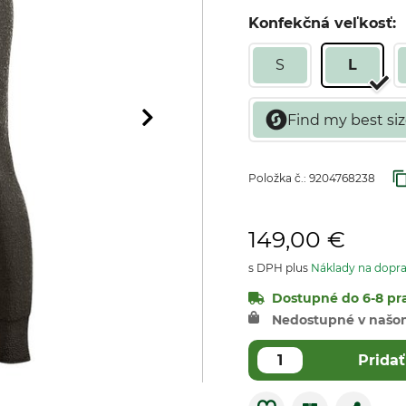
Konfekčná veľkosť:
S
L
Položka č.:
9204768238
149,00 €
s DPH plus
Náklady na dopr
Dostupné do 6-8 pra
Nedostupné v našo
Pridať