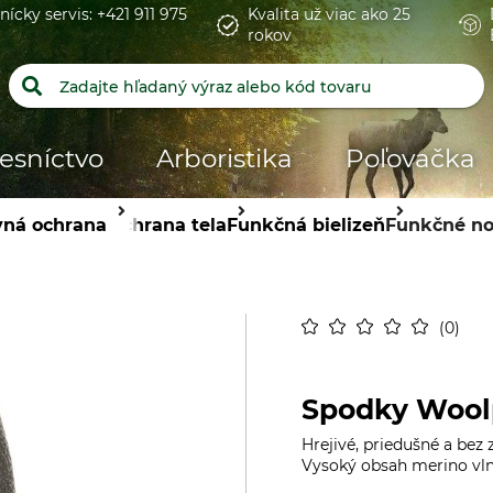
nícky servis: +421 911 975
Kvalita už viac ako 25
rokov
esníctvo
Arboristika
Poľovačka
vná ochrana
Ochrana tela
Funkčná bielizeň
Funkčné no
0
Spodky Wool
Hrejivé, priedušné a bez
Vysoký obsah merino vlny