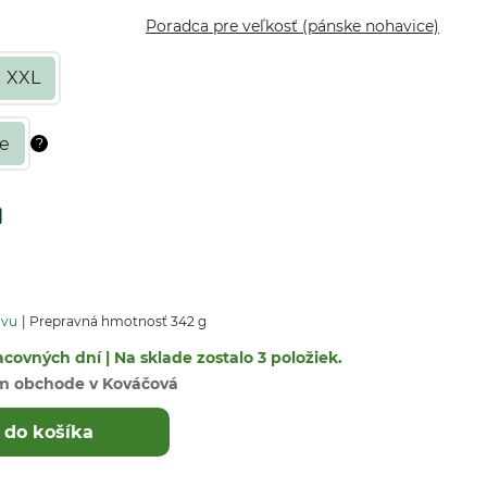
Poradca pre veľkosť (pánske nohavice)
XXL
avu
Prepravná hmotnosť 342 g
covných dní | Na sklade zostalo 3 položiek.
m obchode v Kováčová
 do košíka