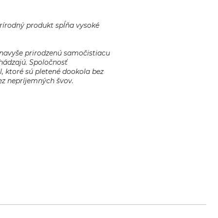
rírodný produkt spĺňa vysoké
á navyše prirodzenú samočistiacu
chádzajú. Spoločnosť
 ktoré sú pletené dookola bez
ez nepríjemných švov.