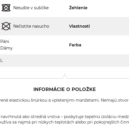
Nesušte v sušičke
Žehlenie
Nečistite nasucho
Vlastnosti
Páni
Farba
Dámy
L
INFORMÁCIE O POLOŽKE
né elastickou šnúrkou a vpletenými manžetami. Nemajú otvor
 navrhnutá ako stredná vrstva – poskytuje tepelnú izoláciu medzi
užíva sa najmä pri nízkych teplotách alebo pri pokojnejších čin