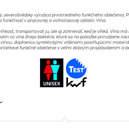
ý, severošvédsky výrobca prvotriedneho funkčného oblečenia. P
 funkčnosť v pracovnej a voľnočasovej oblasti: Vlna.
kosť, transportovať ju, ale aj zohrievať, keď je vlhká. Vlna m
atín vo vlne štiepi baktérie, ktoré sa na pokožke prirodzene na
ou, doplnenou syntetickými vláknami posilňujúcimi materiál,
 priliehavé funkčné oblečenie s veľmi dobrým prispôsobením a b
gårdsvägen 2, 831 77 Östersund, Sweden, www.woolpower.se