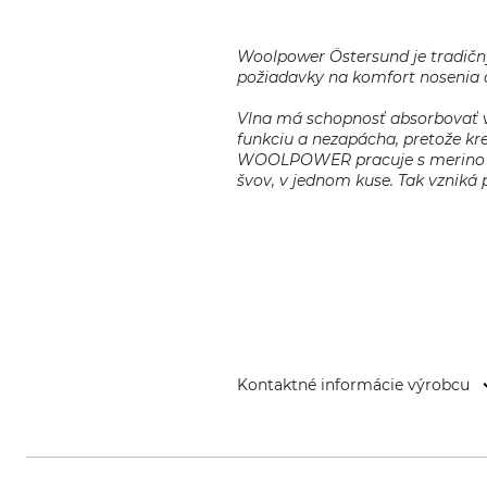
Woolpower Östersund je tradičn
požiadavky na komfort nosenia a
Vlna má schopnosť absorbovať vlh
funkciu a nezapácha, pretože kre
WOOLPOWER pracuje s merino vln
švov, v jednom kuse. Tak vzniká
Kontaktné informácie výrobcu
Woolpower Östersund AB, Gärds