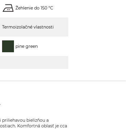
Žehlenie do 150 °C
Termoizolačné vlastnosti
pine green
.
 priliehavou bielizňou a
nostiach. Komfortná oblasť je cca