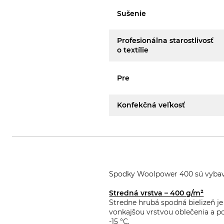
Sušenie
Profesionálna starostlivosť
o textílie
Pre
Konfekčná veľkosť
Spodky Woolpower 400 sú vybave
Stredná vrstva – 400 g/m²
Stredne hrubá spodná bielizeň je
vonkajšou vrstvou oblečenia a po
-15 °C.