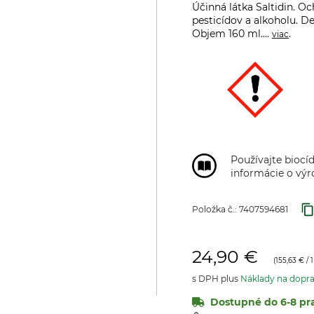
Účinná látka Saltidin. O
pesticídov a alkoholu. D
Objem 160 ml....
.
viac
Používajte biocíd
informácie o výr
Položka č.:
7407594681
24,90 €
(
155,63 €
/ 1
s DPH plus
Náklady na dopr
Dostupné do 6-8 pra