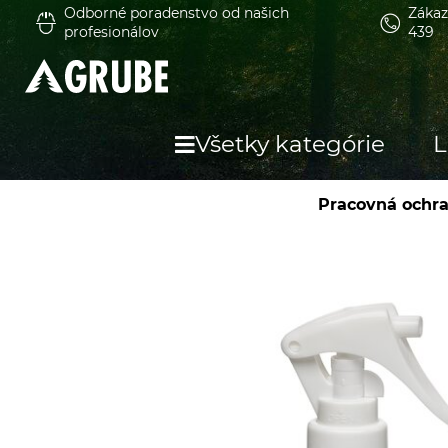
Odborné poradenstvo od našich
Zákaz
profesionálov
439
Všetky kategórie
L
Pracovná ochr