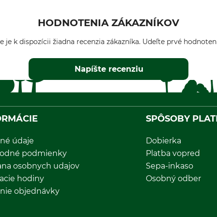
HODNOTENIA ZÁKAZNÍKOV
e je k dispozícii žiadna recenzia zákazníka. Udeľte prvé hodnoten
Napíšte recenziu
ORMÁCIE
SPÔSOBY PLAT
né údaje
Dobierka
odné podmienky
Platba vopred
ana osobnych udajov
Sepa-inkaso
acie hodiny
Osobný odber
nie objednávky