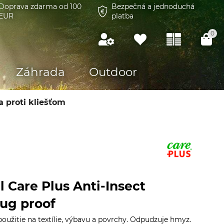
Doprava zdarma od 100
Bezpečná a jednoduchá
EUR
platba
0
Záhrada
Outdoor
 proti kliešťom
il Care Plus Anti-Insect
ug proof
použitie na textílie, výbavu a povrchy. Odpudzuje hmyz.