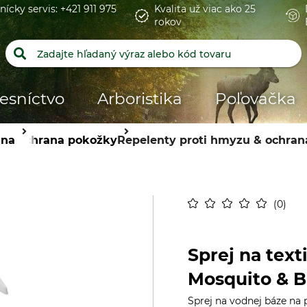
nícky servis: +421 911 975
Kvalita už viac ako 25
rokov
esníctvo
Arboristika
Poľovačka
ana
Ochrana pokožky
Repelenty proti hmyzu & ochrana
0
Sprej na text
Mosquito & B
Sprej na vodnej báze na 