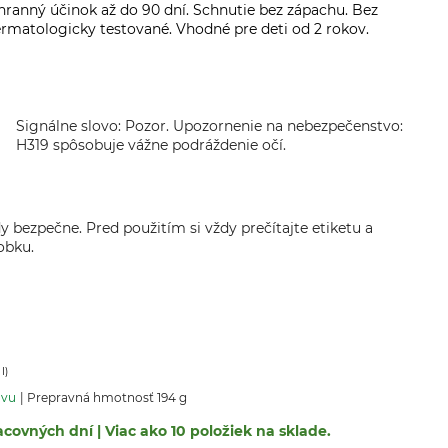
chranný účinok až do 90 dní. Schnutie bez zápachu. Bez
ermatologicky testované. Vhodné pre deti od 2 rokov.
Signálne slovo: Pozor. Upozornenie na nebezpečenstvo:
H319 spôsobuje vážne podráždenie očí.
y bezpečne. Pred použitím si vždy prečítajte etiketu a
obku.
 l)
avu
Prepravná hmotnosť 194 g
covných dní | Viac ako 10 položiek na sklade.