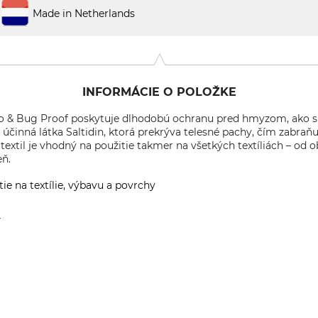
Made in Netherlands
INFORMÁCIE O POLOŽKE
ito & Bug Proof poskytuje dlhodobú ochranu pred hmyzom, ako sú 
účinná látka Saltidin, ktorá prekrýva telesné pachy, čím zabra
 textil je vhodný na použitie takmer na všetkých textíliách – od o
eň.
ie na textílie, výbavu a povrchy
í