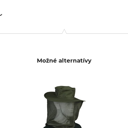
14, 1327 EE Almere, Netherlands, www.careplus.eu
Možné alternatívy