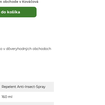
m obchode v Kováčová
 do košíka
ho v dôveryhodných obchodoch
Repelent Anti-Insect-Spray
160 ml