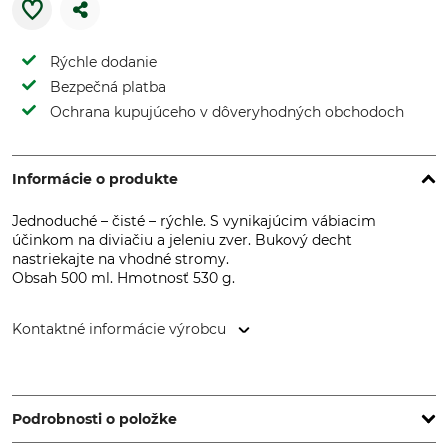
Rýchle dodanie
Bezpečná platba
Ochrana kupujúceho v dôveryhodných obchodoch
Informácie o produkte
Jednoduché – čisté – rýchle. S vynikajúcim vábiacim
účinkom na diviačiu a jeleniu zver. Bukový decht
nastriekajte na vhodné stromy.
Obsah 500 ml. Hmotnosť 530 g.
Kontaktné informácie výrobcu
Grube KG, Hützeler Damm 38, 29646 Bispingen, Germany,
www.grube.de
Podrobnosti o položke