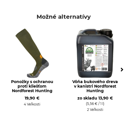
Značka
Druh zvierat
Nordforest Hunting
Diviačia zver
Možné alternatívy
Jelenia zver
Typ produktu
Obsah
Bukový decht
500 ml
Ponožky s ochranou
Vôňa bukového dreva
proti kliešťom
v kanistri Nordforest
Nordforest Hunting
Hunting
19,90 €
zo skladu
13,90 €
(5,56 € / 1 l)
4 Veľkosti
2 Veľkosti