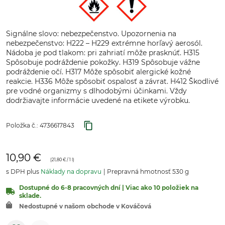
Signálne slovo: nebezpečenstvo. Upozornenia na
nebezpečenstvo: H222 – H229 extrémne horľavý aerosól.
Nádoba je pod tlakom: pri zahriatí môže prasknúť. H315
Spôsobuje podráždenie pokožky. H319 Spôsobuje vážne
podráždenie očí. H317 Môže spôsobiť alergické kožné
reakcie. H336 Môže spôsobiť ospalosť a závrat. H412 Škodlivé
pre vodné organizmy s dlhodobými účinkami. Vždy
dodržiavajte informácie uvedené na etikete výrobku.
Položka č.:
4736617843
10,90 €
(
21,80 €
/ 1 l)
s DPH plus
Náklady na dopravu
Prepravná hmotnosť 530 g
Dostupné do 6-8 pracovných dní | Viac ako 10 položiek na
sklade.
Nedostupné v našom obchode v Kováčová