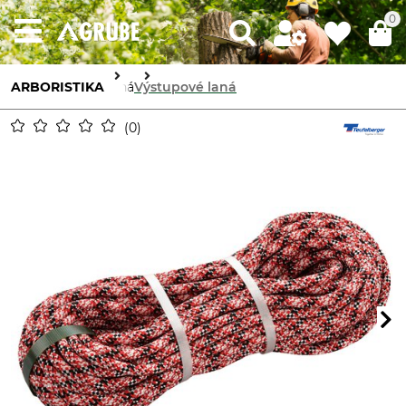
0
ARBORISTIKA
Laná
Výstupové laná
0