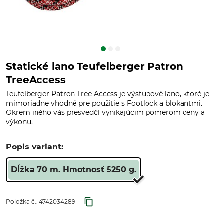
Statické lano Teufelberger Patron
TreeAccess
Teufelberger Patron Tree Access je výstupové lano, ktoré je
mimoriadne vhodné pre použitie s Footlock a blokantmi.
Okrem iného vás presvedčí vynikajúcim pomerom ceny a
výkonu.
Popis variant:
Dĺžka 70 m. Hmotnosť 5250 g.
Položka č.:
4742034289