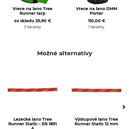
Norma
Zaťaženie na medzi
Vrece na lano Tree
Vrece na lano DMM
Runner tarp
Porter
pevnosti
EN 1891 A
32 kN
zo skladu
35,90 €
110,00 €
3 Varianty
1 Varianty
Možné alternatívy
Lezecké lano Tree
Výstupové lano Tree
Runner Static – EN 1891
Runner Static 12 mm
A