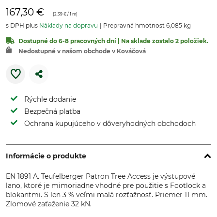
167,30 €
(
2,39 €
/ 1 m)
s DPH plus
Náklady na dopravu
Prepravná hmotnosť 6,085 kg
Dostupné do 6-8 pracovných dní | Na sklade zostalo 2 položiek.
Nedostupné v našom obchode v Kováčová
Rýchle dodanie
Bezpečná platba
Ochrana kupujúceho v dôveryhodných obchodoch
Informácie o produkte
EN 1891 A. Teufelberger Patron Tree Access je výstupové
lano, ktoré je mimoriadne vhodné pre použitie s Footlock a
blokantmi. S len 3 % veľmi malá rozťažnosť. Priemer 11 mm.
Zlomové zaťaženie 32 kN.