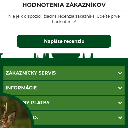
HODNOTENIA ZÁKAZNÍKOV
Nie je k dispozícii žiadna recenzia zákazníka. Udeľte prvé
hodnotenie!
Napíšte recenziu
ZÁKAZNÍCKY SERVIS
Kontakt
INFORMÁCIE
Katalógy
Newsletter
Povinné údaje
SPÔSOBY PLATBY
Nastavenia súborov cookie
Obchodné podmienky
Ochrana osobnych udajov
Dobierka
GRUBE S.R.O.
Otváracie hodiny
Platba vopred
Zrušenie objednávky