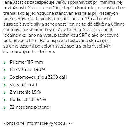
lana Xstatics zabezpečuje veľkú spoľahlivosť pri minimálnej
rozťažnosti. Xstatic umožňuje lepšiu kontrolu pre zostup bez
trenia, ako aj jednoduché sťahovanie lana aj pri viacerých
presmerovaniach. Vďaka tomuto lanu môžu arboristi
sústrediť svoje sily a schopnosti len na to dôležité: na účinné
spracovanie stromu bez obáv z lezenia. Xstatic sa hodí
ideálne ako lano na výstup technikou SRT a ako pracovné
polohovacie lano. Bolo úspešne testované skúsenými
stromolezcami po celom svete spolu s priemyselným
štandardným hardvérom.
Priemer 11,7 mm
Rozťažnosť 1,40 %.
So zlomovou silou 3200 daN
Viazateľnosť 1
Zmrštenie 1,5 %
Podiel plášťa 54 %
32-násobne pletené
Kontaktné informácie výrobcu