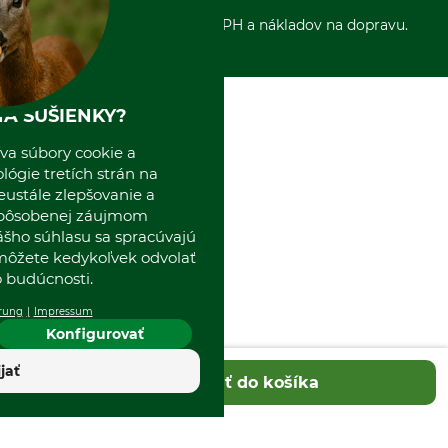
Sepa-inkaso
O nás
*Všetky ceny sú vrátane DPH a nákladov na dopravu.
Osobný odber
Predajňa
Kolektív GRUBE
Naše pobočky v Európe
A SUŠIENKY?
va súbory cookie a
ógie tretích strán na
eustále zlepšovanie a
spôsobenej záujmom
ášho súhlasu sa spracúvajú
 môžete kedykoľvek odvolať
 budúcnosti.
rung
Impressum
Konfigurovať
ijať
Pridať do košíka