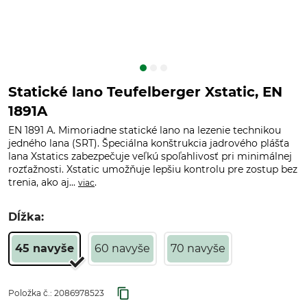
Statické lano Teufelberger Xstatic, EN
1891A
EN 1891 A. Mimoriadne statické lano na lezenie technikou
jedného lana (SRT). Špeciálna konštrukcia jadrového plášťa
lana Xstatics zabezpečuje veľkú spoľahlivosť pri minimálnej
rozťažnosti. Xstatic umožňuje lepšiu kontrolu pre zostup bez
trenia, ako aj...
.
viac
Dĺžka:
45 navyše
60 navyše
70 navyše
Položka č.:
2086978523