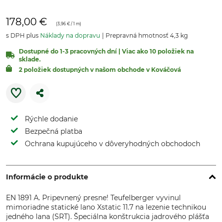
178,00 €
(
3,96 €
/ 1 m)
s DPH plus
Náklady na dopravu
Prepravná hmotnosť 4,3 kg
Dostupné do 1-3 pracovných dní | Viac ako 10 položiek na
sklade.
2 položiek dostupných v našom obchode v Kováčová
Rýchle dodanie
Bezpečná platba
Ochrana kupujúceho v dôveryhodných obchodoch
Informácie o produkte
EN 1891 A. Pripevnený presne! Teufelberger vyvinul
mimoriadne statické lano Xstatic 11.7 na lezenie technikou
jedného lana (SRT). Špeciálna konštrukcia jadrového plášťa