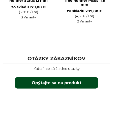
Runner Static 12 mm
Tree Runner Picus 11,8
Made in Czech Republic
11,7 mm
mm
zo skladu
179,00 €
zo skladu
209,00 €
Dĺžka
Zaťaženie na medzi
(3,58 € / 1 m)
pevnosti
(4,65 € / 1 m)
45 navyše
3 Varianty
32 kN
2 Varianty
Hmotnosť
4300 g
OTÁZKY ZÁKAZNÍKOV
Zatiaľ nie sú žiadne otázky
Opýtajte sa na produkt