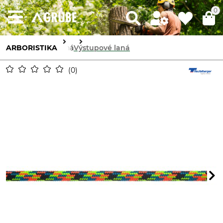
0
ARBORISTIKA
Laná
Výstupové laná
0