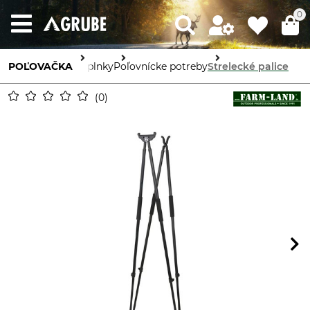
0
POĽOVAČKA
Doplnky
Poľovnícke potreby
Strelecké palice
0