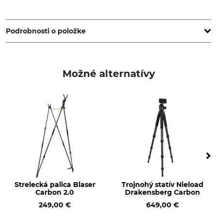
Huntivity Group GmbH, Lingener Str. 32, 49584 Fürstenau,
Germany, www.farm-land.de
Podrobnosti o položke
Značka
Typ produktu
Farm-Land
Strelecká palica
Možné alternatívy
Označenie modelu
Hmotnosť
Poľovačka na poli
1 kg
Strelecká palica Blaser
Trojnohý statív Nieload
Carbon 2.0
Drakensberg Carbon
249,00 €
649,00 €