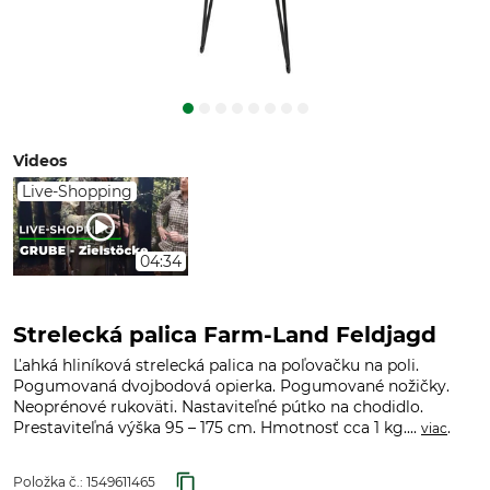
Videos
Live-Shopping
04:34
Strelecká palica Farm-Land Feldjagd
Ľahká hliníková strelecká palica na poľovačku na poli.
Pogumovaná dvojbodová opierka. Pogumované nožičky.
Neoprénové rukoväti. Nastaviteľné pútko na chodidlo.
Prestaviteľná výška 95 – 175 cm. Hmotnosť cca 1 kg....
.
viac
Položka č.:
1549611465