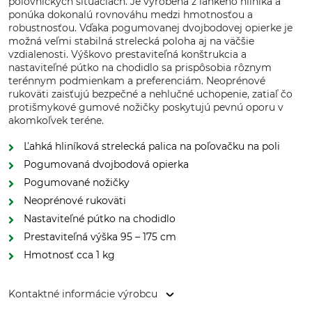
poľovníckych situáciách. Je vyrobená z ľahkého hliníka a
ponúka dokonalú rovnováhu medzi hmotnosťou a
robustnosťou. Vďaka pogumovanej dvojbodovej opierke je
možná veľmi stabilná strelecká poloha aj na väčšie
vzdialenosti. Výškovo prestaviteľná konštrukcia a
nastaviteľné pútko na chodidlo sa prispôsobia rôznym
terénnym podmienkam a preferenciám. Neoprénové
rukoväti zaisťujú bezpečné a nehlučné uchopenie, zatiaľ čo
protišmykové gumové nožičky poskytujú pevnú oporu v
akomkoľvek teréne.
Ľahká hliníková strelecká palica na poľovačku na poli
Pogumovaná dvojbodová opierka
Pogumované nožičky
Neoprénové rukoväti
Nastaviteľné pútko na chodidlo
Prestaviteľná výška 95 – 175 cm
Hmotnosť cca 1 kg
Kontaktné informácie výrobcu