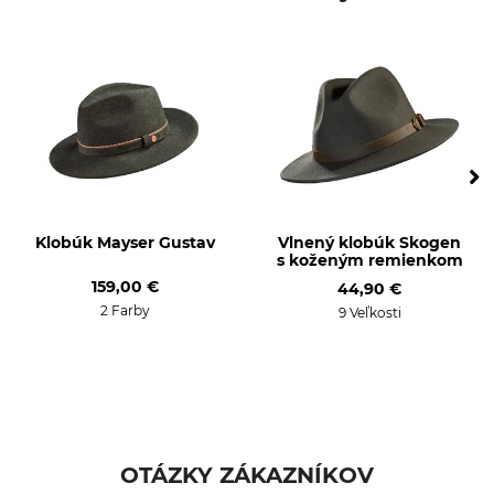
Zvršok
Pranie
100% Polyester
Neperte
Bielenie
Sušenie
Nebieľte
Nesušte v sušičke
Žehlenie
Profesionálna starostlivosť
o textílie
Nežehlite
Nečistite nasucho
Klobúk Mayser Gustav
Vlnený klobúk Skogen
Pre
Farba
s koženým remienkom
Páni
Olivová/signálna oranžová
159,00 €
44,90 €
2 Farby
9 Veľkosti
OTÁZKY ZÁKAZNÍKOV