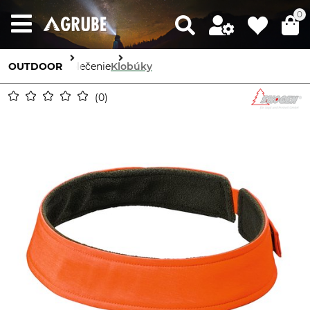
0
OUTDOOR
Oblečenie
Klobúky
0