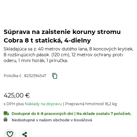
Súprava na zaistenie koruny stromu
Cobra 8 t statická, 4-dielny
Skladajúca sa z: 40 metrov dutého lana, 8 koncových krytiek,
8 rozširujúcich pások (120 cm), 12 metrov ochrany proti
oderu, 1 mini horák, 1 príručka.
Položka č.:
8232394547
425,00 €
s DPH plus
Náklady na dopravu
Prepravná hmotnosť 16,2 kg
Dostupné do 6-8 pracovných dní | Na sklade zostalo 7 položiek.
Nedostupné v našom obchode v Kováčová