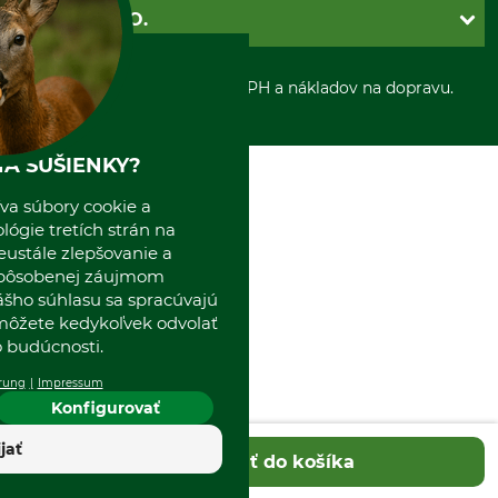
Ochrana osobnych udajov
Dobierka
GRUBE S.R.O.
Otváracie hodiny
Platba vopred
Zrušenie objednávky
Sepa-inkaso
O nás
*Všetky ceny sú vrátane DPH a nákladov na dopravu.
Osobný odber
Predajňa
Kolektív GRUBE
Naše pobočky v Európe
A SUŠIENKY?
va súbory cookie a
ógie tretích strán na
eustále zlepšovanie a
spôsobenej záujmom
ášho súhlasu sa spracúvajú
 môžete kedykoľvek odvolať
 budúcnosti.
rung
Impressum
Konfigurovať
ijať
Pridať do košíka