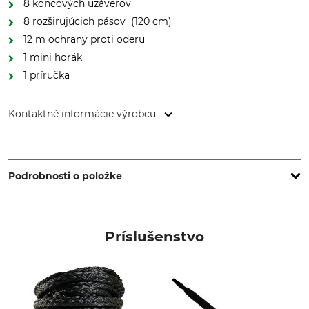
8 koncových uzáverov
8 rozširujúcich pásov (120 cm)
12 m ochrany proti oderu
1 mini horák
1 príručka
Kontaktné informácie výrobcu
pbs Baumsicherungsprodukte GmbH, Rotebühlstr. 88B,
70178 Stuttgart, Germany, www.cobranet.de
Podrobnosti o položke
Značka
Typ produktu
Cobra
Súprava na zaistenie koruny
Príslušenstvo
stromu
Označenie modelu
8 t