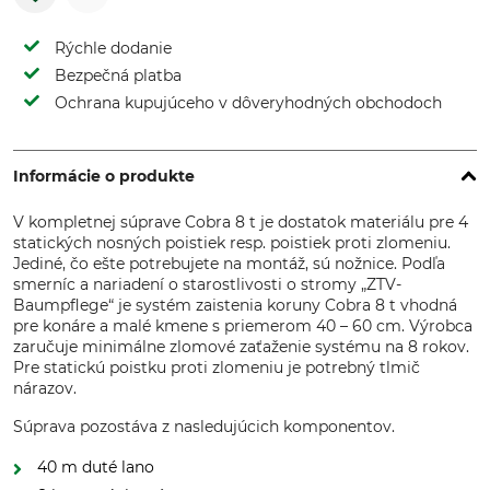
Rýchle dodanie
Bezpečná platba
Ochrana kupujúceho v dôveryhodných obchodoch
Informácie o produkte
V kompletnej súprave Cobra 8 t je dostatok materiálu pre 4
statických nosných poistiek resp. poistiek proti zlomeniu.
Jediné, čo ešte potrebujete na montáž, sú nožnice. Podľa
smerníc a nariadení o starostlivosti o stromy „ZTV-
Baumpflege“ je systém zaistenia koruny Cobra 8 t vhodná
pre konáre a malé kmene s priemerom 40 – 60 cm. Výrobca
zaručuje minimálne zlomové zaťaženie systému na 8 rokov.
Pre statickú poistku proti zlomeniu je potrebný tlmič
nárazov.
Súprava pozostáva z nasledujúcich komponentov.
40 m duté lano