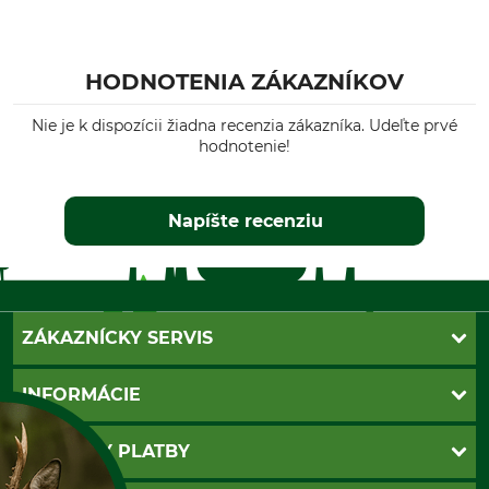
HODNOTENIA ZÁKAZNÍKOV
Nie je k dispozícii žiadna recenzia zákazníka. Udeľte prvé
hodnotenie!
Napíšte recenziu
ZÁKAZNÍCKY SERVIS
Kontakt
INFORMÁCIE
Katalógy
Newsletter
Povinné údaje
SPÔSOBY PLATBY
Nastavenia súborov cookie
Obchodné podmienky