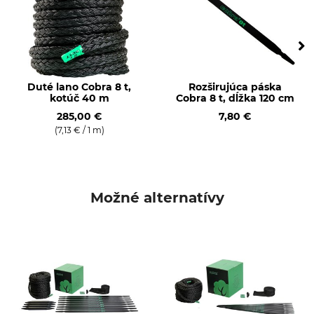
Duté lano Cobra 8 t,
Rozširujúca páska
kotúč 40 m
Cobra 8 t, dĺžka 120 cm
285,00 €
7,80 €
(7,13 € / 1 m)
Možné alternatívy