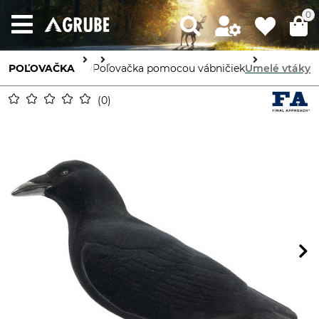
0
POĽOVAČKA
Doplnky
Poľovačka pomocou vábničiek
Umelé vtáky
0