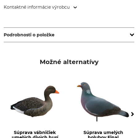
Kontaktné informácie výrobcu
Uittokalusto Oy, Taitajantie 2, 57210 Savonlinna, Finland,
www.uittokalusto.fi
Podrobnosti o položke
Značka
Druh zvierat
Final Approach
Vrany
Možné alternatívy
Typ produktu
Označenie modelu
Umelý vták
Maketa vrany, súprava
Súprava vábničiek
Súprava umelých
umelých divých husí
holubov Final