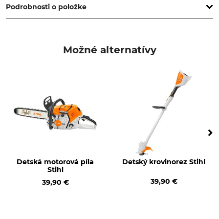
Podrobnosti o položke
Značka
Typ produktu
Bullyland
Hracia figúrka
Možné alternatívy
Označenie modelu
Č. artikla výrobcu
Svišť
64455
Detská motorová píla
Detský krovinorez Stihl
Stihl
39,90 €
39,90 €