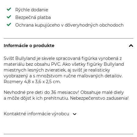
Rýchle dodanie
Bezpečná platba
Ochrana kupujúceho v dôveryhodných obchodoch
Informácie o produkte
Svišť Bullyland je skvele spracovaná figúrka vyrobená z
materiálu bez obsahu PVC. Ako všetky figúrky Bullyland
miestnych lesných zvieratiek, aj svišť je realisticky
vyobrazený a s množstvom ručne maľovaných detailov.
Rozmery 4,8 x 3,6 x 2,5 cm.
Nevhodné pre deti do 36 mesiacov! Obsahuje malé diely
a môže dôjsť k ich prehltnutiu. Nebezpečenstvo zadusenia!
Kontaktné informácie výrobcu
Bullyworld GmbH, Gewerbestr. 11, 83365 Nußdorf, Germany,
www.bullyland.de