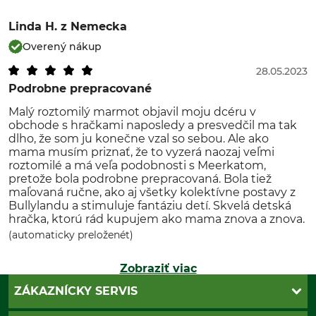
Linda H.
z Nemecka
Overený nákup
28.05.2023
Podrobne prepracované
Malý roztomilý marmot objavil moju dcéru v
obchode s hračkami naposledy a presvedčil ma tak
dlho, že som ju konečne vzal so sebou. Ale ako
mama musím priznať, že to vyzerá naozaj veľmi
roztomilé a má veľa podobnosti s Meerkatom,
pretože bola podrobne prepracovaná. Bola tiež
maľovaná ručne, ako aj všetky kolektívne postavy z
Bullylandu a stimuluje fantáziu detí. Skvelá detská
hračka, ktorú rád kupujem ako mama znova a znova.
(automaticky preloženét)
Zobraziť viac
ZÁKAZNÍCKY SERVIS