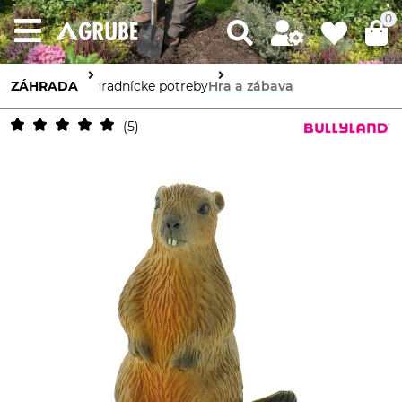
0
ZÁHRADA
Záhradnícke potreby
Hra a zábava
5