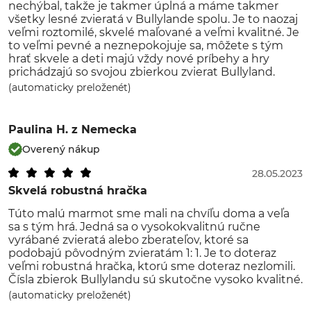
nechýbal, takže je takmer úplná a máme takmer
všetky lesné zvieratá v Bullylande spolu. Je to naozaj
veľmi roztomilé, skvelé maľované a veľmi kvalitné. Je
to veľmi pevné a neznepokojuje sa, môžete s tým
hrať skvele a deti majú vždy nové príbehy a hry
prichádzajú so svojou zbierkou zvierat Bullyland.
(automaticky preloženét)
Paulina H.
z Nemecka
Overený nákup
28.05.2023
Skvelá robustná hračka
Túto malú marmot sme mali na chvíľu doma a veľa
sa s tým hrá. Jedná sa o vysokokvalitnú ručne
vyrábané zvieratá alebo zberateľov, ktoré sa
podobajú pôvodným zvieratám 1: 1. Je to doteraz
veľmi robustná hračka, ktorú sme doteraz nezlomili.
Čísla zbierok Bullylandu sú skutočne vysoko kvalitné.
(automaticky preloženét)