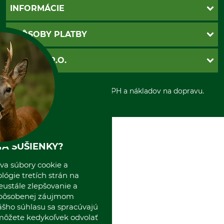
Kontakt
INFORMÁCIE
Katalógy
Newsletter
Povinné údaje
SPÔSOBY PLATBY
Nastavenia súborov cookie
Obchodné podmienky
Ochrana osobnych udajov
Dobierka
GRUBE S.R.O.
Otváracie hodiny
Platba vopred
Zrušenie objednávky
Sepa-inkaso
O nás
*Všetky ceny sú vrátane DPH a nákladov na dopravu.
Osobný odber
Predajňa
Kolektív GRUBE
Naše pobočky v Európe
A SUŠIENKY?
va súbory cookie a
ógie tretích strán na
eustále zlepšovanie a
spôsobenej záujmom
ášho súhlasu sa spracúvajú
 môžete kedykoľvek odvolať