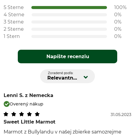
5 Sterne
100%
4 Sterne
0%
3 Sterne
0%
2 Sterne
0%
1 Stern
0%
Napíšte recenziu
Zoradené podľa:
Relevantnosť
Lenni S.
z Nemecka
Overený nákup
31.05.2023
Sweet Little Marmot
Marmot z Bullylandu v našej zbierke samozrejme