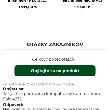
Birchmeier REX 15 AC1
Birchmeier REC 15 AC1
s akumulátorom CAS
1 599,00 €
939,00 €
OTÁZKY ZÁKAZNÍKOV
Celkový počet otázok: 1
Opýtajte sa na produkt
od Antoine R. z Frankreich dňa 27.07.2024
Opýtať sa:
Je systém portovania kompatibilný s atomizérom
Solo 423?
Odpoveď:
Nie, prepravný systém je vhodný pre samostatné