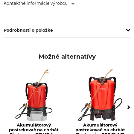
Kontaktné informácie výrobcu
SOLO Kleinmotoren GmbH, Industriestr. 9, 71069
Sindelfingen, Germany, www.solo.global
Podrobnosti o položke
Značka
Typ produktu
Solo
Systém nosenia na chrbte
Možné alternatívy
Akumulátorový
Akumulátorový
postrekovač na chrbát
postrekovač na chrbát