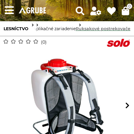
0
LESNÍCTVO
Ochrana lesa
Aplikačné zariadenie
Ruksakové postrekovače
0