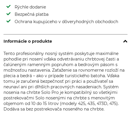
Rýchle dodanie
Bezpečná platba
Ochrana kupujúceho v dôveryhodných obchodoch
Informácie o produkte
Tento profesionálny nosný systém poskytuje maximálne
pohodlie pri nosení vďaka odvetrávaniu chrbtovej časti a
čalúneným ramenným popruhom a bedrovým pásom s
možnosťou nastavenia. Zaťaženie sa rovnomerne rozloží na
plecia a bedrá – ako v prípade turistického batoha. Vďaka
tomu je zaručená bezpečnosť pri práci a používateľ sa
neunaví ani pri dlhších pracovných nasadeniach. Systém
nosenia na chrbte Solo Pro je kompatibilný so všetkými
postrekovačmi Solo nosenými na chrbte s menovitým
objemom od 10 do 15 litrov (modely 425, 435, 473D, 475).
Dodáva sa bez postrekovača noseného na chrbte.