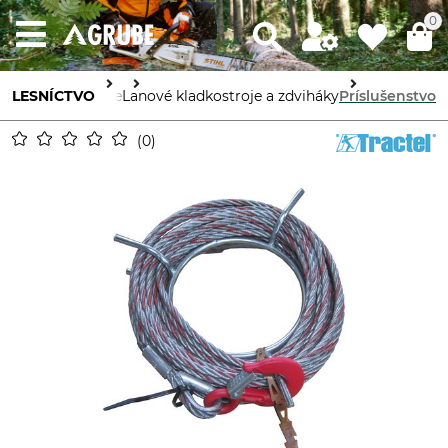
0
Stroje a prístroje
LESNÍCTVO
Lanové kladkostroje a zdviháky
Príslušenstvo
0