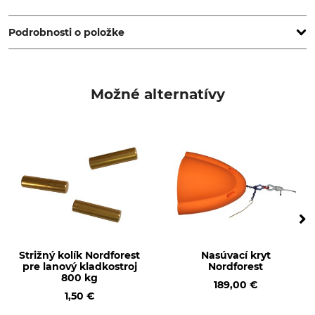
TI EXPANSION, 12, Rue de l'Industrie, 3895 Foetz,
Luxembourg, www.tractel.com
Podrobnosti o položke
Značka
Typ produktu
Tractel
Lano
Možné alternatívy
Výroba
Made in Germany
Strižný kolík Nordforest
Nasúvací kryt
pre lanový kladkostroj
Nordforest
800 kg
189,00 €
1,50 €