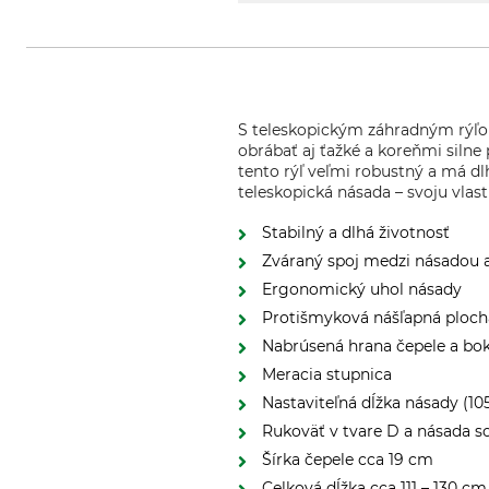
S teleskopickým záhradným rýľom
obrábať aj ťažké a koreňmi silne
tento rýľ veľmi robustný a má dl
teleskopická násada – svoju vla
Stabilný a dlhá životnosť
Zváraný spoj medzi násadou 
Ergonomický uhol násady
Protišmyková nášľapná ploch
Nabrúsená hrana čepele a bo
Meracia stupnica
Nastaviteľná dĺžka násady (10
Rukoväť v tvare D a násada s
Šírka čepele cca 19 cm
Celková dĺžka cca 111 – 130 cm