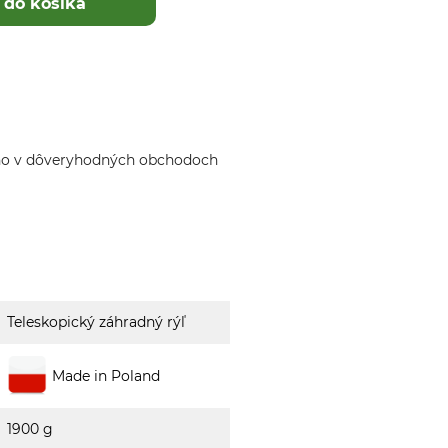
 do košíka
ho v dôveryhodných obchodoch
Teleskopický záhradný rýľ
Made in Poland
1900 g