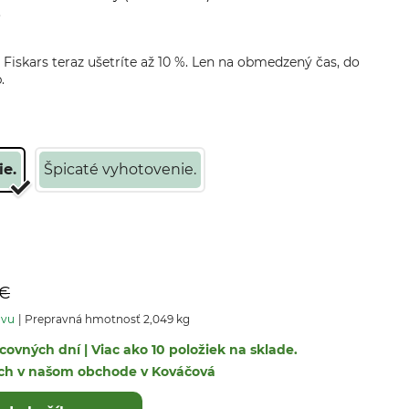
.
 Fiskars teraz ušetríte až 10 %. Len na obmedzený čas, do
.
e.
Špicaté vyhotovenie.
 €
avu
Prepravná hmotnosť 2,049 kg
covných dní | Viac ako 10 položiek na sklade.
ých v našom obchode v Kováčová