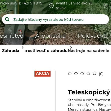
nícky servis: +421 911 975
Kvalita už viac ako 25
rokov
esníctvo
Arboristika
Poľovačka
Záhrada
Starostlivosť o záhradu
Nástroje na sadenie
AKCIA
0
Teleskopický 
Stabilný a dlhá životnos
uhol násady. Protišmyko
Meracia stupnica. Nastav