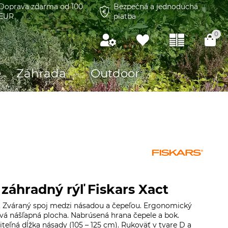
Doprava zdarma od 100
Bezpečná a jednoduchá
EUR
platba
0
Záhrada
Outdoor
záhradný rýľ Fiskars Xact
ť. Zváraný spoj medzi násadou a čepeľou. Ergonomický
vá nášľapná plocha. Nabrúsená hrana čepele a bok.
iteľná dĺžka násady (105 – 125 cm). Rukoväť v tvare D a