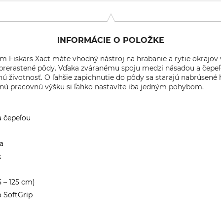
INFORMÁCIE O POLOŽKE
 Fiskars Xact máte vhodný nástroj na hrabanie a rytie okrajov 
 prerastené pôdy. Vďaka zváranému spoju medzi násadou a čepeľo
hú životnosť. O ľahšie zapichnutie do pôdy sa starajú nabrúsen
stnú pracovnú výšku si ľahko nastavíte iba jedným pohybom.
a čepeľou
a
k
5 – 125 cm)
o SoftGrip