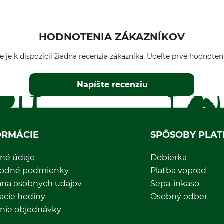
HODNOTENIA ZÁKAZNÍKOV
e je k dispozícii žiadna recenzia zákazníka. Udeľte prvé hodnoten
Napíšte recenziu
ORMÁCIE
SPÔSOBY PLAT
né údaje
Dobierka
odné podmienky
Platba vopred
ana osobnych udajov
Sepa-inkaso
acie hodiny
Osobný odber
nie objednávky