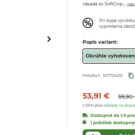
násada so SoftGrip....
viac
Pri kúpe výrobku
vypredania zásob
Popis variant:
Okrúhle vyhotoveni
Položka č.:
5077214213
53,91 €
59,90
s DPH plus
Náklady na dopr
Dostupné do 1-3 pra
1 položiek dostupn