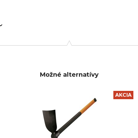
ntie 10, 02151 Espoo, Finland, www.fiskars.com
Možné alternatívy
AKCIA