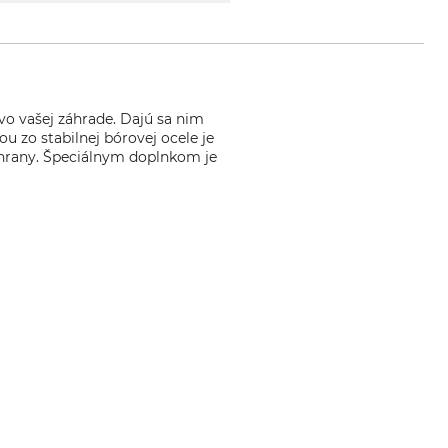
vo vašej záhrade. Dajú sa nim
u zo stabilnej bórovej ocele je
é hrany. Špeciálnym doplnkom je