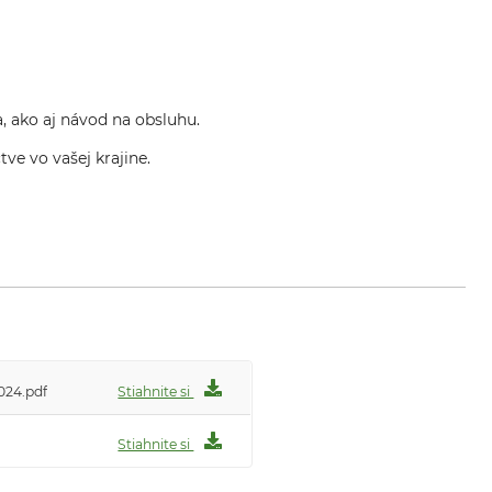
, ako aj návod na obsluhu.
ve vo vašej krajine.
024.pdf
Stiahnite si
Stiahnite si