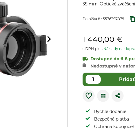
35 mm. Optické zväčšeni
Položka č.:
5576397879
1 440,00 €
s DPH plus
Náklady na dopr
Dostupné do 6-8 pra
Nedostupné v našo
Pridať
Rýchle dodanie
Bezpečná platba
Ochrana kupujúce