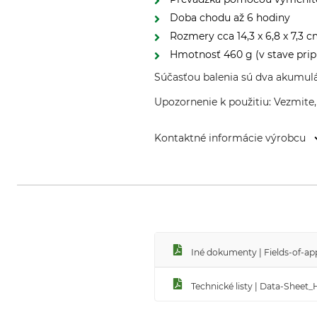
Doba chodu až 6 hodiny
Rozmery cca 14,3 x 6,8 x 7,3 
Hmotnosť 460 g (v stave pri
Súčasťou balenia sú dva akumulát
Upozornenie k použitiu: Vezmite,
Kontaktné informácie výrobcu
Huntivity Group GmbH, Lingener
Iné dokumenty | Fields-of-a
Technické listy | Data-Shee