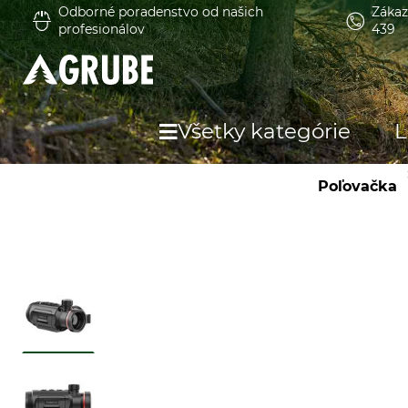
Odborné poradenstvo od našich
Zákaz
profesionálov
439
Všetky kategórie
L
Poľovačka
O