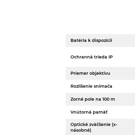
Batéria k dispozícii
Ochranná trieda IP
Priemer objektívu
Rozlíšenie snímača
Zorné pole na 100 m
Vnútorná pamäť
Optické zväčšenie (x-
násobné)