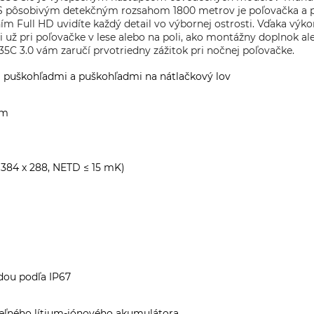
. S pôsobivým detekčným rozsahom 1800 metrov je poľovačka a p
ním Full HD uvidíte každý detail vo výbornej ostrosti. Vďaka 
Či už pri poľovačke v lese alebo na poli, ako montážny doplnok a
5C 3.0 vám zaručí prvotriedny zážitok pri nočnej poľovačke.
i puškohľadmi a puškohľadmi na nátlačkový lov
om
384 x 288, NETD ≤ 15 mK)
dou podľa IP67
ľného lítium-iónového akumulátora