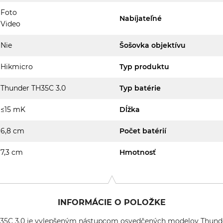
Foto
Nabíjateľné
Video
Nie
Šošovka objektívu
Hikmicro
Typ produktu
Thunder TH35C 3.0
Typ batérie
≤15 mK
Dĺžka
6,8 cm
Počet batérií
7,3 cm
Hmotnosť
INFORMÁCIE O POLOŽKE
H35C 3.0 je vylepšeným nástupcom osvedčených modelov Thun