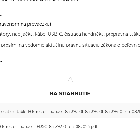
cm
pravenom na prevádzku)
ory, nabíjačka, kábel USB-C, čistiaca handrička, prepravná taška
 prosím, na vedomie aktuálnu právnu situáciu zákona o poľovníct
 Str. 32, 49584 Fürstenau, Germany, www.farm-land.de
NA STIAHNUTIE
pplication-table_Hikmicro-Thunder_85-392-01_85-393-01_85-394-01_en_082
t_Hikmicro-Thunder-TH35C_85-392-01_en_082024.pdf