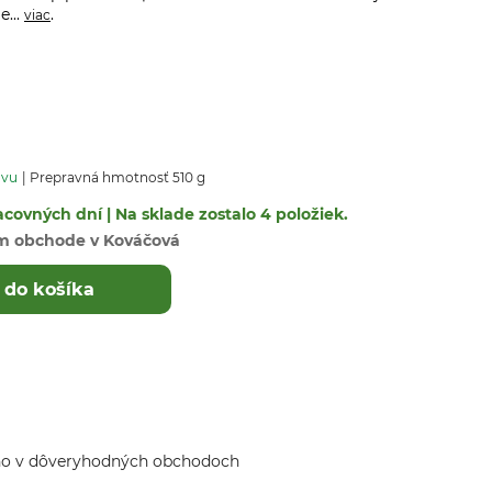
e...
.
viac
avu
Prepravná hmotnosť 510 g
covných dní | Na sklade zostalo 4 položiek.
m obchode v Kováčová
 do košíka
ho v dôveryhodných obchodoch