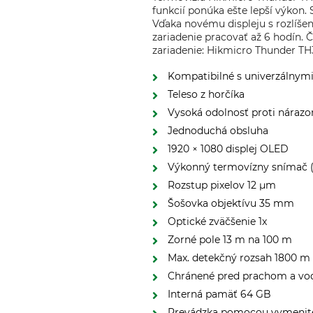
funkcií ponúka ešte lepší výkon
Vďaka novému displeju s rozlíše
zariadenie pracovať až 6 hodín. 
zariadenie: Hikmicro Thunder TH3
Kompatibilné s univerzálnym
Teleso z horčíka
Vysoká odolnosť proti náraz
Jednoduchá obsluha
1920 × 1080 displej OLED
Výkonný termovízny snímač (
Rozstup pixelov 12 μm
Šošovka objektívu 35 mm
Optické zväčšenie 1x
Zorné pole 13 m na 100 m
Max. detekčný rozsah 1800 m
Chránené pred prachom a vo
Interná pamäť 64 GB
Prevádzka pomocou vymenite