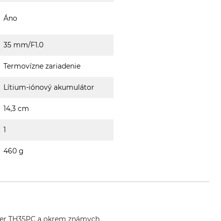
Áno
35 mm/F1.0
Termovízne zariadenie
Lítium-iónový akumulátor
14,3 cm
1
460 g
der TH35PC a okrem známych