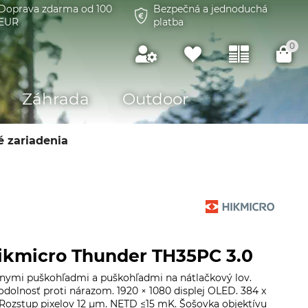
Doprava zdarma od 100
Bezpečná a jednoduchá
EUR
platba
0
Záhrada
Outdoor
 zariadenia
ikmicro Thunder TH35PC 3.0
lnymi puškohľadmi a puškohľadmi na nátlačkový lov.
 odolnosť proti nárazom. 1920 × 1080 displej OLED. 384 x
Rozstup pixelov 12 μm. NETD ≤15 mK. Šošovka objektívu