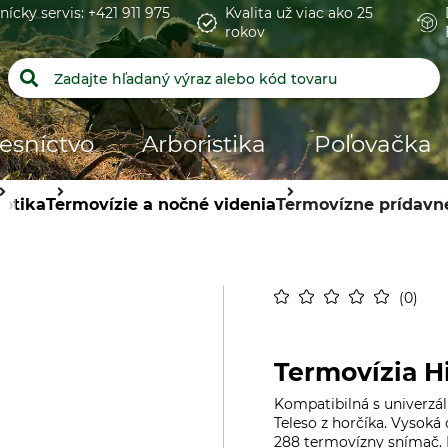
nícky servis: +421 911 975
Kvalita už viac ako 25
rokov
esníctvo
Arboristika
Poľovačka
ptika
Termovízie a nočné videnia
Termovízne prídavné
0
Termovízia H
Kompatibilná s univerzá
Teleso z horčíka. Vysoká
288 termovízny snímač. 