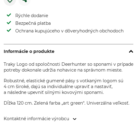
Rýchle dodanie
Bezpečná platba
Ochrana kupujúceho v dôveryhodných obchodoch
Informácie o produkte
Traky Logo od spoločnosti Deerhunter so sponami v prípade
potreby dokonale udržia nohavice na správnom mieste.
Robustné, elastické gumené pásy s votkaným logom sú
4 cm široké, dajú sa individuálne upraviť a nastaviť,
a následne upevniť silnými kovovými sponami.
Dĺžka 120 cm. Zelená farba „art green“. Univerzálna veľkosť.
Kontaktné informácie výrobcu
DEERHUNTER K/S, Norgesvej 12, 6100 Haderslev, Denmark,