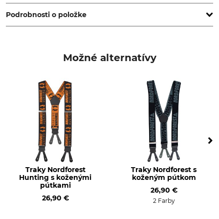
www.deerhunter.eu
Podrobnosti o položke
Značka
Typ produktu
Deerhunter
traky na nohavice
Možné alternatívy
Zvršok
Pranie
60% Polyester
Neperte
40% Elastan
Bielenie
Sušenie
Nebieľte
Nesušte v sušičke
Žehlenie
Profesionálna starostlivosť
o textílie
Nežehlite
Nečistite nasucho
Traky Nordforest
Traky Nordforest s
Hunting s koženými
koženým pútkom
Pre
pútkami
26,90 €
Páni
26,90 €
2 Farby