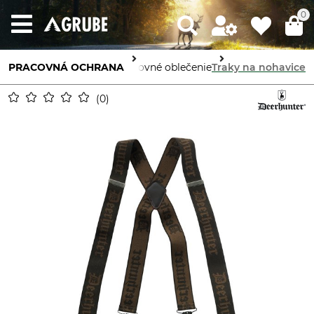
0
PRACOVNÁ OCHRANA
Ochrana tela
Pracovné oblečenie
Traky na nohavice
0