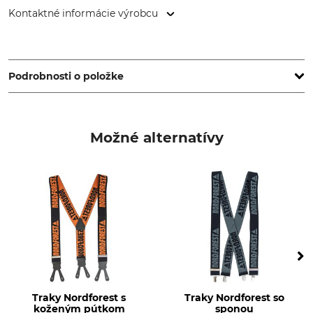
Kontaktné informácie výrobcu
Grube KG, Hützeler Damm 38, 29646 Bispingen, Germany,
www.grube.de
Podrobnosti o položke
Značka
Typ produktu
Nordforest Hunting
traky na nohavice
Možné alternatívy
Zvršok
Výroba
95% Polyester
Made in Germany
5% Elastan
Farba
Čierna
Traky Nordforest s
Traky Nordforest so
koženým pútkom
sponou