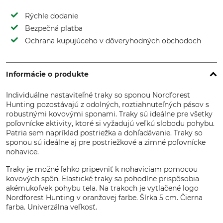
Rýchle dodanie
Bezpečná platba
Ochrana kupujúceho v dôveryhodných obchodoch
Informácie o produkte
Individuálne nastaviteľné traky so sponou Nordforest
Hunting pozostávajú z odolných, roztiahnuteľných pásov s
robustnými kovovými sponami. Traky sú ideálne pre všetky
poľovnícke aktivity, ktoré si vyžadujú veľkú slobodu pohybu.
Patria sem napríklad postriežka a dohľadávanie. Traky so
sponou sú ideálne aj pre postriežkové a zimné poľovnícke
nohavice.
Traky je možné ľahko pripevniť k nohaviciam pomocou
kovových spôn. Elastické traky sa pohodlne prispôsobia
akémukoľvek pohybu tela. Na trakoch je vytlačené logo
Nordforest Hunting v oranžovej farbe. Šírka 5 cm. Čierna
farba. Univerzálna veľkosť.