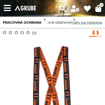
0
PRACOVNÁ OCHRANA
Ochrana tela
Pracovné oblečenie
Traky na nohavice
0