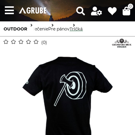
0
OUTDOOR
Oblečenie
Pre pánov
Tričká
0