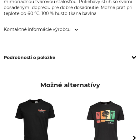
mimoriadnou tvarovou stálosťou. Priliehavý strih so švami
odsadenými dopredu pre dobré dosadnutie. Možné prať pri
teplote do 60 °C. 100 % husto tkaná bavlna
Kontaktné informácie výrobcu
Svalan Logistik AB, Gärdsgårdsvägen 2, 831 77 Östersund,
Sweden, www.gransforsbruk.com
Podrobnosti o položke
Značka
Typ produktu
Gränsfors
Tričko
Možné alternatívy
Zvršok
Pre
100% Bavlna
Páni
Farba
Konfekčná veľkosť
L
Čierna