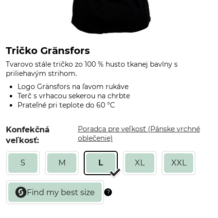
Tričko Gränsfors
Tvarovo stále tričko zo 100 % husto tkanej bavlny s
priliehavým strihom.
Logo Gränsfors na ľavom rukáve
Terč s vrhacou sekerou na chrbte
Prateľné pri teplote do 60 °C
Poradca pre veľkosť (Pánske vrchné
Konfekčná
oblečenie)
veľkosť:
S
M
L
XL
XXL