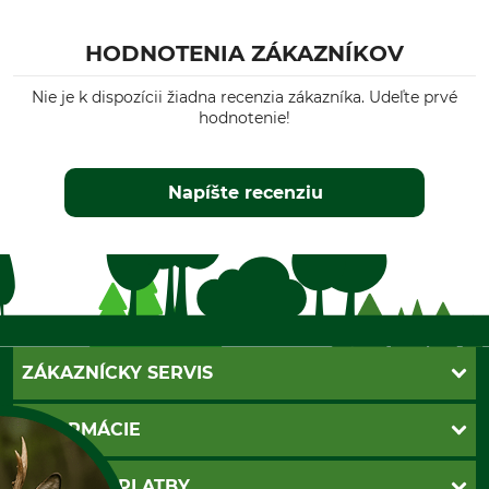
HODNOTENIA ZÁKAZNÍKOV
Nie je k dispozícii žiadna recenzia zákazníka. Udeľte prvé
hodnotenie!
Napíšte recenziu
ZÁKAZNÍCKY SERVIS
Kontakt
INFORMÁCIE
Katalógy
Newsletter
Povinné údaje
SPÔSOBY PLATBY