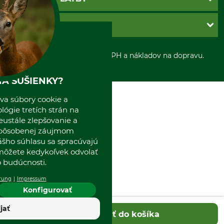
Nastavenia súborov cookie
Obchodné podmienky
Ochrana osobnych udajov
Dobierka
GRUBE S.R.O.
Otváracie hodiny
Platba vopred
Zrušenie objednávky
Sepa-inkaso
O nás
*Všetky ceny sú vrátane DPH a nákladov na dopravu.
Osobný odber
Predajňa
Kolektív GRUBE
A SUŠIENKY?
Naše pobočky v Európe
va súbory cookie a
ógie tretích strán na
eustále zlepšovanie a
spôsobenej záujmom
ášho súhlasu sa spracúvajú
 môžete kedykoľvek odvolať
 budúcnosti.
rung
Impressum
Konfigurovať
ijať
Pridať do košíka