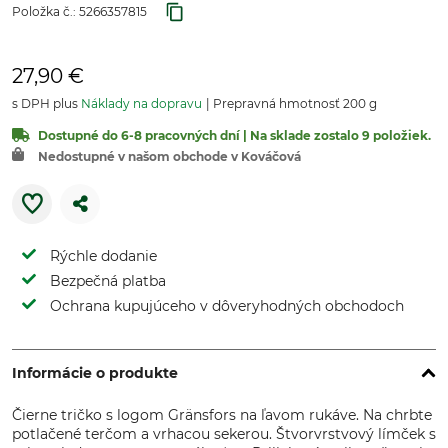
Položka č.:
5266357815
27,90 €
s DPH plus
Náklady na dopravu
Prepravná hmotnosť 200 g
Dostupné do 6-8 pracovných dní | Na sklade zostalo 9 položiek.
Nedostupné v našom obchode v Kováčová
Rýchle dodanie
Bezpečná platba
Ochrana kupujúceho v dôveryhodných obchodoch
Informácie o produkte
Čierne tričko s logom Gränsfors na ľavom rukáve. Na chrbte
potlačené terčom a vrhacou sekerou. Štvorvrstvový límček s