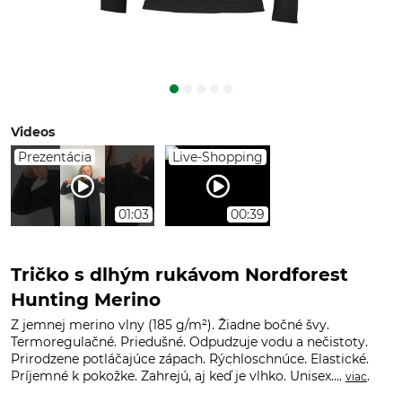
Videos
Prezentácia
Live-Shopping
01:03
00:39
Tričko s dlhým rukávom Nordforest
Hunting Merino
Z jemnej merino vlny (185 g/m²). Žiadne bočné švy.
Termoregulačné. Priedušné. Odpudzuje vodu a nečistoty.
Prirodzene potláčajúce zápach. Rýchloschnúce. Elastické.
Príjemné k pokožke. Zahrejú, aj keď je vlhko. Unisex....
.
viac