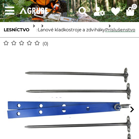
0
Stroje a prístroje
LESNÍCTVO
Lanové kladkostroje a zdviháky
Príslušenstvo
0