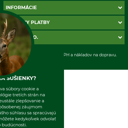
Kontakt
INFORMÁCIE
Katalógy
Newsletter
Povinné údaje
SPÔSOBY PLATBY
Nastavenia súborov cookie
Obchodné podmienky
Ochrana osobnych udajov
Dobierka
GRUBE S.R.O.
Otváracie hodiny
Platba vopred
Zrušenie objednávky
Sepa-inkaso
O nás
*Všetky ceny sú vrátane DPH a nákladov na dopravu.
Osobný odber
Predajňa
Kolektív GRUBE
Naše pobočky v Európe
A SUŠIENKY?
va súbory cookie a
ógie tretích strán na
eustále zlepšovanie a
spôsobenej záujmom
ášho súhlasu sa spracúvajú
 môžete kedykoľvek odvolať
 budúcnosti.