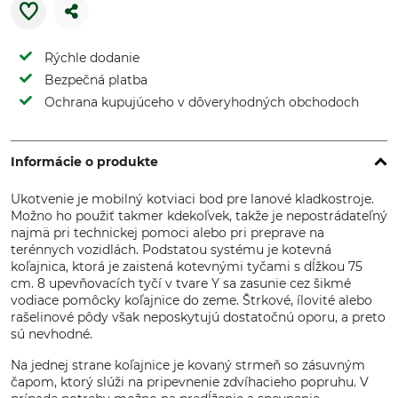
Rýchle dodanie
Bezpečná platba
Ochrana kupujúceho v dôveryhodných obchodoch
Informácie o produkte
Ukotvenie je mobilný kotviaci bod pre lanové kladkostroje.
Možno ho použiť takmer kdekoľvek, takže je nepostrádateľný
najmä pri technickej pomoci alebo pri preprave na
terénnych vozidlách. Podstatou systému je kotevná
koľajnica, ktorá je zaistená kotevnými tyčami s dĺžkou 75
cm. 8 upevňovacích tyčí v tvare Y sa zasunie cez šikmé
vodiace pomôcky koľajnice do zeme. Štrkové, ílovité alebo
rašelinové pôdy však neposkytujú dostatočnú oporu, a preto
sú nevhodné.
Na jednej strane koľajnice je kovaný strmeň so zásuvným
čapom, ktorý slúži na pripevnenie zdvíhacieho popruhu. V