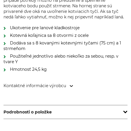
prípade potreby možno na predĺženie a spevnenie
kotviaceho bodu použiť strmene. Na hornej strane sú
privarené dve oká na uvoľnenie kotviacich tyčí. Ak sa tyč
nedá ľahko vytiahnuť, možno k nej pripevniť napríklad laná.
Ukotvenie pre lanové kladkostroje
Kotevná koľajnica sa 8 otvormi z ocele
Dodáva sa s 8 kovanými kotevnými tyčami (75 cm) a 1
strmeňom
Použiteľné jednotlivo alebo niekoľko za sebou, resp. v
tvare Y
Hmotnosť 24,5 kg
Kontaktné informácie výrobcu
Grube KG, Hützeler Damm 38, 29646 Bispingen, Germany,
www.grube.de
Podrobnosti o položke
Typ produktu
Označenie modelu