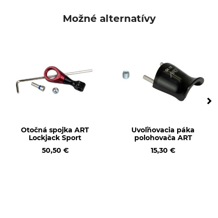
Norma
Značka
EN 1891
ART
Možné alternatívy
Typ produktu
Označenie modelu
Upínacia čeľusť
Polohovač
Výroba
Made in Germany
Otočná spojka ART
Uvoľňovacia páka
Lockjack Sport
polohovača ART
50,50 €
15,30 €