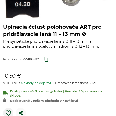
Upínacia čeľusť polohovača ART pre
pridržiavacie laná 11 – 13 mm Ø
Pre syntetické pridržiavacie laná s Ø 11 – 13 mm a
pridržiavacie laná s oceľovým jadrom s Ø 12 – 13 mm.
Položka č.:
8775186487
10,50 €
s DPH plus
Náklady na dopravu
Prepravná hmotnosť 30 g
Dostupné do 6-8 pracovných dní | Viac ako 10 položiek na
sklade.
Nedostupné v našom obchode v Kováčová