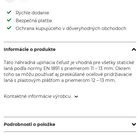
Rýchle dodanie
Bezpečná platba
Ochrana kupujúceho v dôveryhodných obchodoch
Informácie o produkte
Táto náhradná upínacia čeľusť je vhodná pre všetky statické
laná podľa normy EN 1891 s priemerom 11 – 13 mm. Okrem
toho sa môžu používať aj preskúšané oceľové pridržiavacie
laná s plastovým plášťom a priemerom 12 – 13 mm.
Kontaktné informácie výrobcu
ART GmbH, Pilotenstr. 2, 49419 Wagenfeld, Germany,
www.climb-art.de
Podrobnosti o položke