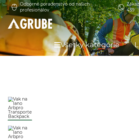
Odborné poradenstvo od našich
Zákaz
profesionálov
439
Všetky kategórie
L