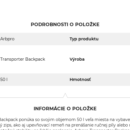
PODROBNOSTI O POLOŽKE
Arbpro
Typ produktu
Transporter Backpack
Výroba
50 l
Hmotnosť
INFORMÁCIE O POLOŽKE
Backpack ponúka so svojim objemom 50 l veľa miesta na vybaven
ý zips, ako aj upevňovací remeň na prenášanie ručnej píly aleb