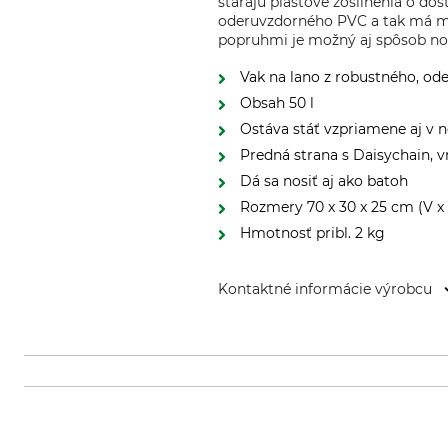
starajú plastové zosilnenia o do
oderuvzdorného PVC a tak má mi
popruhmi je možný aj spôsob no
Vak na lano z robustného, o
Obsah 50 l
Ostáva stáť vzpriamene aj v
Predná strana s Daisychain,
Dá sa nosiť aj ako batoh
Rozmery 70 x 30 x 25 cm (V x 
Hmotnosť pribl. 2 kg
Kontaktné informácie výrobcu
Arbpro srl, Via Calamandrei, 30, 