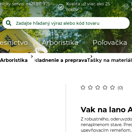
nícky servis: +421 911 975
Kvalita už viac ako 25
rokov
esníctvo
Arboristika
Poľovačka
Arboristika
Uskladnenie a preprava
Tašky na materiál
0
Vak na lano 
Z robustného, oderuvzdo
nenaplnenom stave. Pred
upevňovacím remeňom. Dá