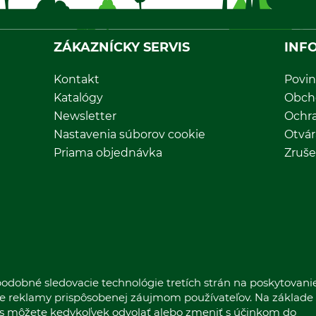
ZÁKAZNÍCKY SERVIS
INF
Kontakt
Povin
Katalógy
Obch
Newsletter
Ochr
Nastavenia súborov cookie
Otvár
Priama objednávka
Zruše
odobné sledovacie technológie tretích strán na poskytovani
nie reklamy prispôsobenej záujmom používateľov. Na základe
las môžete kedykoľvek odvolať alebo zmeniť s účinkom do