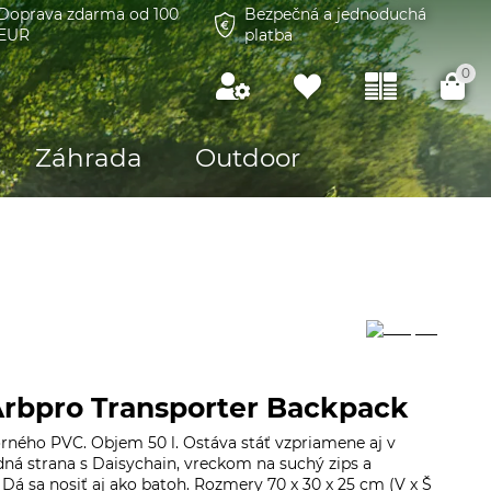
Doprava zdarma od 100
Bezpečná a jednoduchá
EUR
platba
0
Záhrada
Outdoor
Arbpro Transporter Backpack
rného PVC. Objem 50 l. Ostáva stáť vzpriamene aj v
ná strana s Daisychain, vreckom na suchý zips a
 sa nosiť aj ako batoh. Rozmery 70 x 30 x 25 cm (V x Š