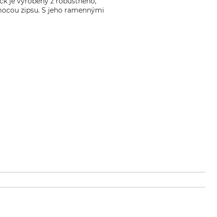
ack je vyrobený z robustného,
mocou zipsu. S jeho ramennými