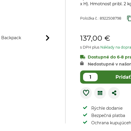
x H). Hmotnosť pribl. 2 kg
Položka č.:
8922508798
137,00 €
s DPH plus
Náklady na dopr
Dostupné do 6-8 pra
Nedostupné v našo
Pridať
Rýchle dodanie
Bezpečná platba
Ochrana kupujúce