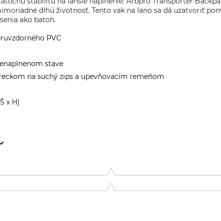
statočnú stabilitu na ľahšie naplnenie. Arbpro Transporter Backp
moriadne dlhú životnosť. Tento vak na lano sa dá uzatvoriť po
senia ako batoh.
deruvzdorného PVC
 nenaplnenom stave
 vreckom na suchý zips a upevňovacím remeňom
Š x H)
20831 Seregno Monza e della Brianza, Italy, www.arbpro.it