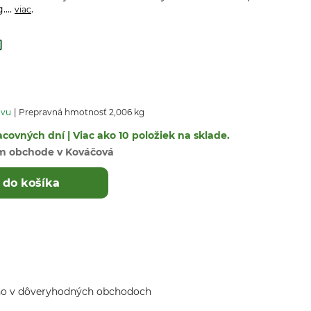
....
.
viac
avu
Prepravná hmotnosť 2,006 kg
covných dní | Viac ako 10 položiek na sklade.
m obchode v Kováčová
 do košíka
ho v dôveryhodných obchodoch