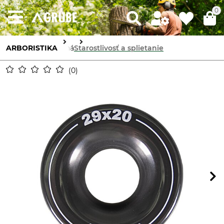
0
ARBORISTIKA
Laná
Starostlivosť a splietanie
0