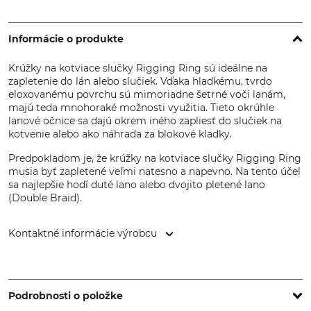
Informácie o produkte
Krúžky na kotviace slučky Rigging Ring sú ideálne na
zapletenie do lán alebo slučiek. Vďaka hladkému, tvrdo
eloxovanému povrchu sú mimoriadne šetrné voči lanám,
majú teda mnohoraké možnosti využitia. Tieto okrúhle
lanové očnice sa dajú okrem iného zapliesť do slučiek na
kotvenie alebo ako náhrada za blokové kladky.
Predpokladom je, že krúžky na kotviace slučky Rigging Ring
musia byť zapletené veľmi natesno a napevno. Na tento účel
sa najlepšie hodí duté lano alebo dvojito pletené lano
(Double Braid).
Kontaktné informácie výrobcu
Antal Srl, Via del Progresso 10, 35127 Padua (PD), Italy,
www.antal.it
Podrobnosti o položke