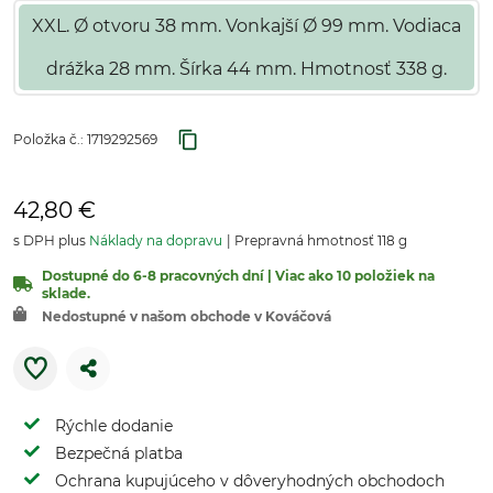
XXL. Ø otvoru 38 mm. Vonkajší Ø 99 mm. Vodiaca
drážka 28 mm. Šírka 44 mm. Hmotnosť 338 g.
Položka č.:
1719292569
42,80 €
s DPH plus
Náklady na dopravu
Prepravná hmotnosť 118 g
Dostupné do 6-8 pracovných dní | Viac ako 10 položiek na
sklade.
Nedostupné v našom obchode v Kováčová
Rýchle dodanie
Bezpečná platba
Ochrana kupujúceho v dôveryhodných obchodoch