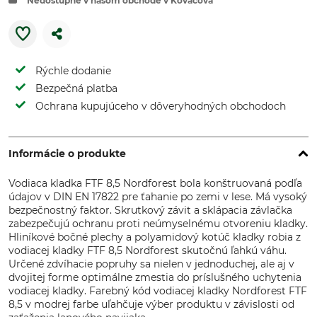
Nedostupné v našom obchode v Kováčová
Rýchle dodanie
Bezpečná platba
Ochrana kupujúceho v dôveryhodných obchodoch
Informácie o produkte
Vodiaca kladka FTF 8,5 Nordforest bola konštruovaná podľa
údajov v DIN EN 17822 pre ťahanie po zemi v lese. Má vysoký
bezpečnostný faktor. Skrutkový závit a sklápacia závlačka
zabezpečujú ochranu proti neúmyselnému otvoreniu kladky.
Hliníkové bočné plechy a polyamidový kotúč kladky robia z
vodiacej kladky FTF 8,5 Nordforest skutočnú ľahkú váhu.
Určené zdvíhacie popruhy sa nielen v jednoduchej, ale aj v
dvojitej forme optimálne zmestia do príslušného uchytenia
vodiacej kladky. Farebný kód vodiacej kladky Nordforest FTF
8,5 v modrej farbe uľahčuje výber produktu v závislosti od