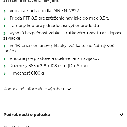
zaťaženia lanového navijaka.
Vodiaca kladka podľa DIN EN 17822
Trieda FTF 8,5 pre zaťaženie navijaka do max. 8,5 t.
Farebný kód pre jednoduchší výber produktu
Vysoká bezpečnosť vďaka skrutkovému závitu a sklápacej
závlačke
Veľký priemer lanovej kladky, vďaka tomu šetrný voči
lanám.
Vhodné pre plastové a oceľové laná navijakov
Rozmery 363 x 218 x 108 mm (D x Š x V)
Hmotnosť 6100 g
Kontaktné informácie výrobcu
Grube KG, Hützeler Damm 38, 29646 Bispingen, Germany,
www.grube.de
Podrobnosti o položke