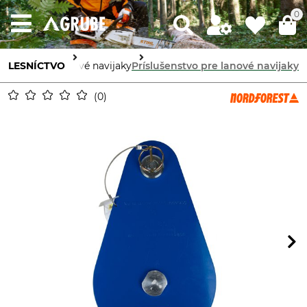
0
e a prístroje
LESNÍCTVO
Lanové navijaky
Príslušenstvo pre lanové navijaky
0