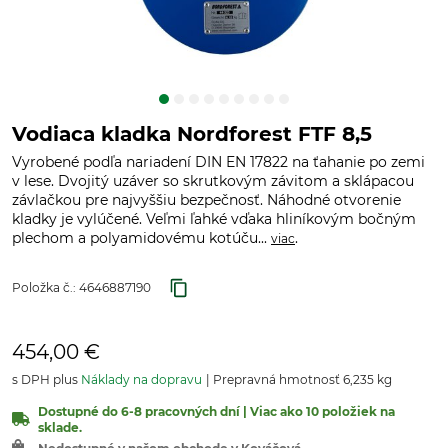
Vodiaca kladka Nordforest FTF 8,5
Vyrobené podľa nariadení DIN EN 17822 na ťahanie po zemi
v lese. Dvojitý uzáver so skrutkovým závitom a sklápacou
závlačkou pre najvyššiu bezpečnosť. Náhodné otvorenie
kladky je vylúčené. Veľmi ľahké vďaka hliníkovým bočným
plechom a polyamidovému kotúču...
.
viac
Položka č.:
4646887190
454,00 €
s DPH plus
Náklady na dopravu
Prepravná hmotnosť 6,235 kg
Dostupné do 6-8 pracovných dní | Viac ako 10 položiek na
sklade.