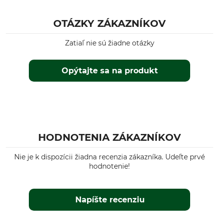
Dolmar PS 7910
Dolmar PS 7300
OTÁZKY ZÁKAZNÍKOV
Dolmar PS 7310
Dolmar PS 7900
Zatiaľ nie sú žiadne otázky
Husqvarna 592
Husqvarna 585
Opýtajte sa na produkt
Husqvarna 562 II
Husqvarna 564
Typ produktu
Č. artikla výrobcu
vodiaca lišta
158VXLHD009
HODNOTENIA ZÁKAZNÍKOV
Počet hnacích článkov
56
Nie je k dispozícii žiadna recenzia zákazníka. Udeľte prvé
hodnotenie!
Napíšte recenziu