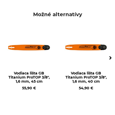
Husqvarna
Husqvarna 266
Dolmar
Husqvarna 281
Husqvarna 298
Možné alternatívy
Husqvarna 562
Husqvarna 576
Husqvarna 268
Husqvarna 272
Husqvarna 288
Husqvarna 365
Husqvarna 371
Husqvarna 372
Husqvarna 390
Husqvarna 395
Vodiaca lišta GB
Vodiaca lišta GB
Titanium ProTOP 3/8",
Titanium ProTOP 3/8",
Husqvarna 570
1,6 mm, 45 cm
1,6 mm, 40 cm
Husqvarna 3120
55,90 €
54,90 €
Husqvarna 385
Husqvarna 575
Husqvarna 2101
Husqvarna 572
Dolmar PS 6400