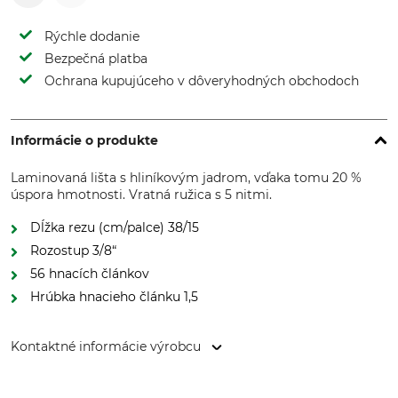
Rýchle dodanie
Bezpečná platba
Ochrana kupujúceho v dôveryhodných obchodoch
Informácie o produkte
Laminovaná lišta s hliníkovým jadrom, vďaka tomu 20 %
úspora hmotnosti. Vratná ružica s 5 nitmi.
Dĺžka rezu (cm/palce) 38/15
Rozostup 3/8“
56 hnacích článkov
Hrúbka hnacieho článku 1,5
Kontaktné informácie výrobcu
Oregon Tool GmbH, Lise-Meitner-Str. 4, 70736 Fellbach,