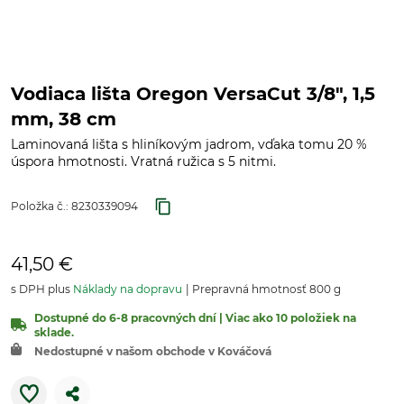
Vodiaca lišta Oregon VersaCut 3/8", 1,5
mm, 38 cm
Laminovaná lišta s hliníkovým jadrom, vďaka tomu 20 %
úspora hmotnosti. Vratná ružica s 5 nitmi.
Položka č.:
8230339094
41,50 €
s DPH plus
Náklady na dopravu
Prepravná hmotnosť 800 g
Dostupné do 6-8 pracovných dní | Viac ako 10 položiek na
sklade.
Nedostupné v našom obchode v Kováčová