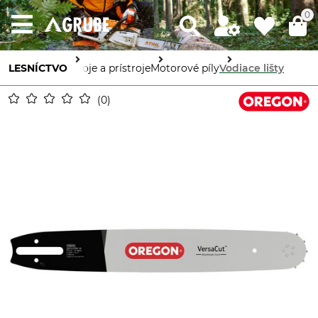
0
LESNÍCTVO
Stroje a prístroje
Motorové píly
Vodiace lišty
0