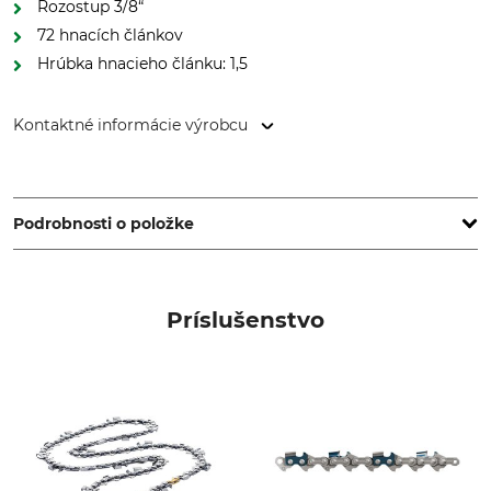
Rozostup 3/8“
72 hnacích článkov
Hrúbka hnacieho článku: 1,5
Kontaktné informácie výrobcu
Oregon Tool GmbH, Lise-Meitner-Str. 4, 70736 Fellbach,
Germany, www.oregonproducts.com
Podrobnosti o položke
Rozstup
Dĺžka rezu
3/8"
50 cm
Príslušenstvo
Hrúbka hnacieho článku/
Špeciálne vyhotovenie
šírka drážky
VersaCut
1,5 mm
Nity vratnej ružice
Šírka drážky v palcoch
5
0,058 "