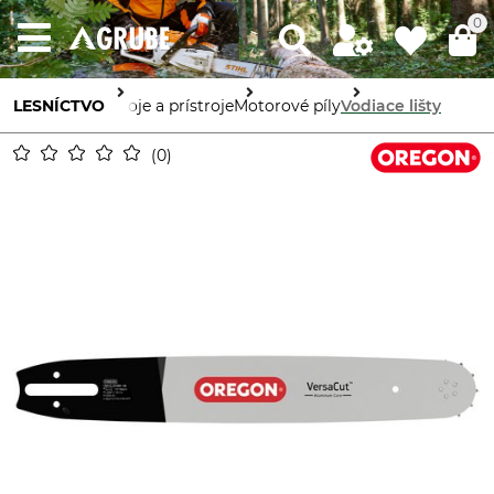
0
LESNÍCTVO
Stroje a prístroje
Motorové píly
Vodiace lišty
0