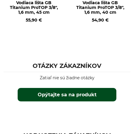
Husqvarna 55
Vodiaca lišta GB
Vodiaca lišta GB
Titanium ProTOP 3/8",
Titanium ProTOP 3/8",
Husqvarna 350
1,6 mm, 45 cm
1,6 mm, 40 cm
Dolmar PS 500
55,90 €
54,90 €
Dolmar PS 5000
Dolmar PS 5105
Dolmar PS 6100
Husqvarna 560 II
Typ produktu
Č. artikla výrobcu
vodiaca lišta
208VXLHK095
OTÁZKY ZÁKAZNÍKOV
Počet hnacích článkov
Zatiaľ nie sú žiadne otázky
72
Opýtajte sa na produkt