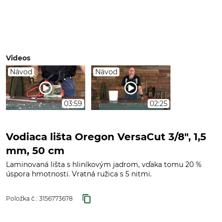
Videos
Návod
Návod
03:59
02:25
Vodiaca lišta Oregon VersaCut 3/8", 1,5
mm, 50 cm
Laminovaná lišta s hliníkovým jadrom, vďaka tomu 20 %
úspora hmotnosti. Vratná ružica s 5 nitmi.
Položka č.:
3156773678