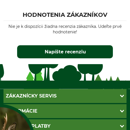
HODNOTENIA ZÁKAZNÍKOV
Nie je k dispozícii žiadna recenzia zákazníka. Udeľte prvé
hodnotenie!
Napíšte recenziu
ZÁKAZNÍCKY SERVIS
Kontakt
INFORMÁCIE
Katalógy
Newsletter
Povinné údaje
SPÔSOBY PLATBY
Nastavenia súborov cookie