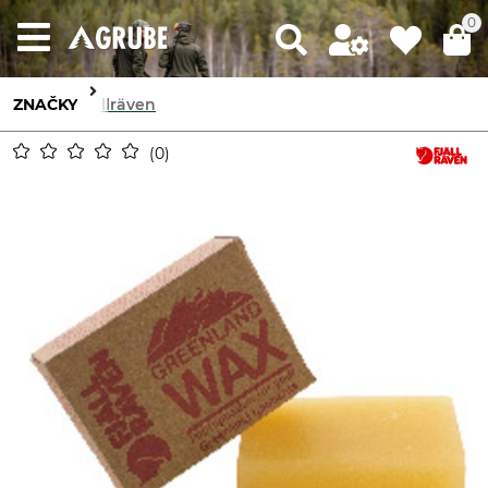
0
ZNAČKY
Fjällräven
0