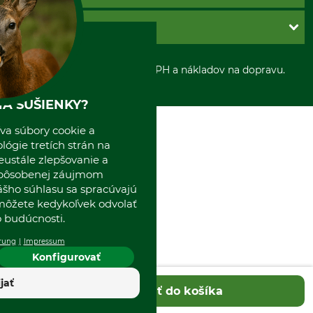
Obchodné podmienky
Ochrana osobnych udajov
Dobierka
GRUBE S.R.O.
Otváracie hodiny
Platba vopred
Zrušenie objednávky
Sepa-inkaso
O nás
*Všetky ceny sú vrátane DPH a nákladov na dopravu.
Osobný odber
Predajňa
Kolektív GRUBE
A SUŠIENKY?
Naše pobočky v Európe
va súbory cookie a
ógie tretích strán na
eustále zlepšovanie a
spôsobenej záujmom
ášho súhlasu sa spracúvajú
 môžete kedykoľvek odvolať
 budúcnosti.
rung
Impressum
Konfigurovať
ijať
Pridať do košíka