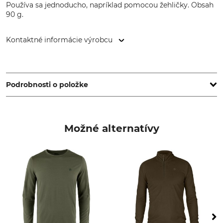
Používa sa jednoducho, napríklad pomocou žehličky. Obsah
90 g.
Kontaktné informácie výrobcu
Fenix Outdoor E-Com AB, Brogatan 141, 894 35 Själevad,
Sweden, www.fjallraven.com
Podrobnosti o položke
Značka
Typ produktu
Fjällräven
Impregnačný vosk
Možné alternatívy
Výroba
Hmotnosť
Made in Sweden
90 g