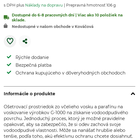
s DPH plus
Náklady na dopravu
Prepravná hmotnosť 106 g
Dostupné do 6-8 pracovných dní | Viac ako 10 položiek na
sklade.
Nedostupné v našom obchode v Kováčová
Rýchle dodanie
Bezpečná platba
Ochrana kupujúceho v dôveryhodných obchodoch
Informácie o produkte
Ošetrovací prostriedok zo včelieho vosku a parafínu na
voskovanie výrobkov G-1000 na získanie vodoodpudivého
povrchu. Jednoduchý proces, ktorý je možné pravidelne
opakovať, aby sa zabezpečilo, že si odev zachová svoje
vodoodpudivé vlastnosti. Môže sa nanášať hrubšie alebo
tenšie, podľa toho, akú efektívnu ochranu chcete dosiahnuť.