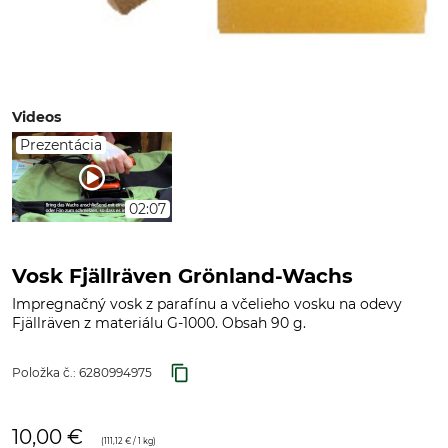
Videos
Prezentácia
02:07
Vosk Fjällräven Grönland-Wachs
Impregnačný vosk z parafínu a včelieho vosku na odevy
Fjällräven z materiálu G-1000. Obsah 90 g.
Položka č.:
6280994975
10,00 €
(
111,12 €
/ 1 kg)