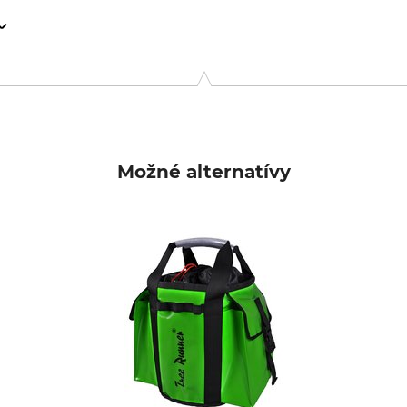
9646 Bispingen, Germany, www.grube.de
Možné alternatívy