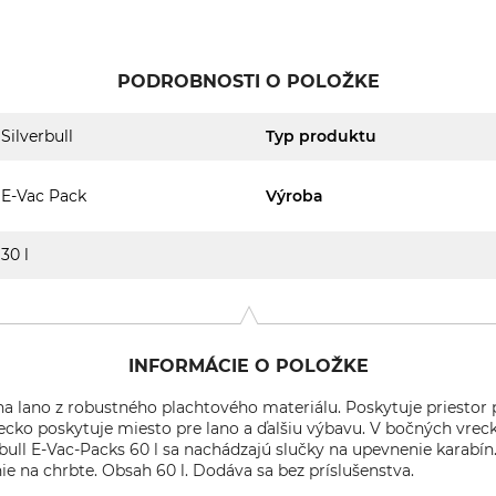
PODROBNOSTI O POLOŽKE
Silverbull
Typ produktu
E-Vac Pack
Výroba
30 l
INFORMÁCIE O POLOŽKE
k na lano z robustného plachtového materiálu. Poskytuje priesto
ecko poskytuje miesto pre lano a ďalšiu výbavu. V bočných vrec
erbull E-Vac-Packs 60 l sa nachádzajú slučky na upevnenie karabín
e na chrbte. Obsah 60 l. Dodáva sa bez príslušenstva.