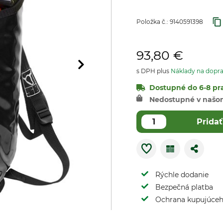
Položka č.:
9140591398
93,80 €
s DPH plus
Náklady na dopr
Dostupné do 6-8 pra
Nedostupné v našo
Pridať
Rýchle dodanie
Bezpečná platba
Ochrana kupujúce