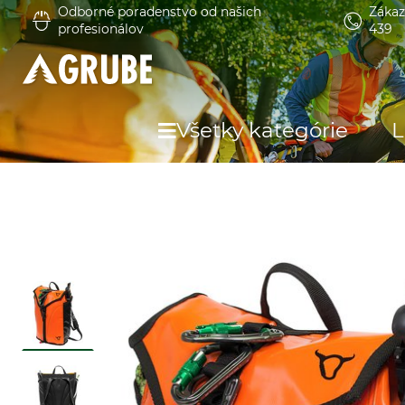
Odborné poradenstvo od našich
Zákaz
profesionálov
439
Všetky kategórie
L