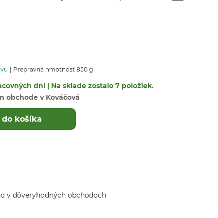
avu
Prepravná hmotnosť 850 g
covných dní | Na sklade zostalo 7 položiek.
m obchode v Kováčová
 do košíka
ho v dôveryhodných obchodoch