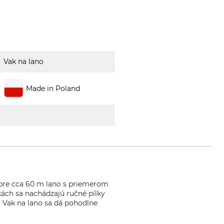
Vak na lano
Made in Poland
r pre cca 60 m lano s priemerom
kách sa nachádzajú ručné pílky
. Vak na lano sa dá pohodlne