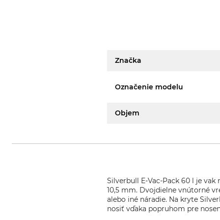
Značka
Označenie modelu
Objem
Silverbull E-Vac-Pack 60 l je va
10,5 mm. Dvojdielne vnútorné vr
alebo iné náradie. Na kryte Silv
nosiť vďaka popruhom pre noseni