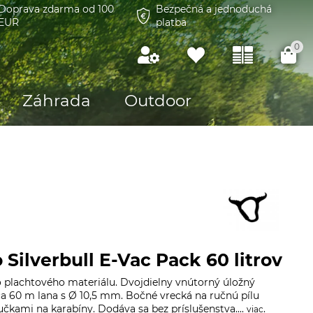
Doprava zdarma od 100
Bezpečná a jednoduchá
EUR
platba
0
Záhrada
Outdoor
 Silverbull E-Vac Pack 60 litrov
o plachtového materiálu. Dvojdielny vnútorný úložný
ca 60 m lana s Ø 10,5 mm. Bočné vrecká na ručnú pílu
učkami na karabíny. Dodáva sa bez príslušenstva....
.
viac