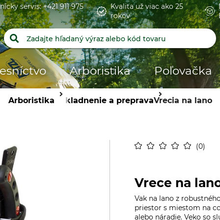
nícky servis: +421 911 975
Kvalita už viac ako 25
rokov
esníctvo
Arboristika
Poľovačka
Arboristika
Uskladnenie a preprava
Vrecia na lano
0
Vrece na lano
Vak na lano z robustnéh
priestor s miestom na c
alebo náradie. Veko so sl