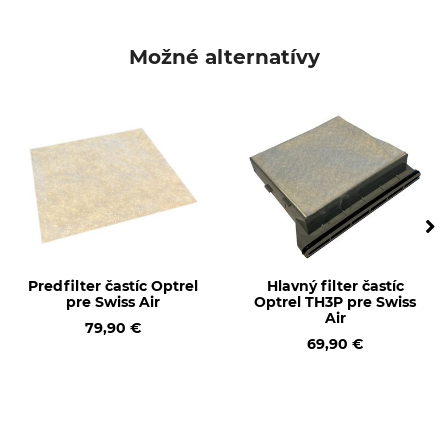
Značka
Typ produktu
JSP
Predfilter
Možné alternatívy
Označenie modelu
Výroba
Pre PowerCap Active IP
Made in Britain
Predfilter častíc Optrel
Hlavný filter častíc
pre Swiss Air
Optrel TH3P pre Swiss
Air
79,90 €
69,90 €