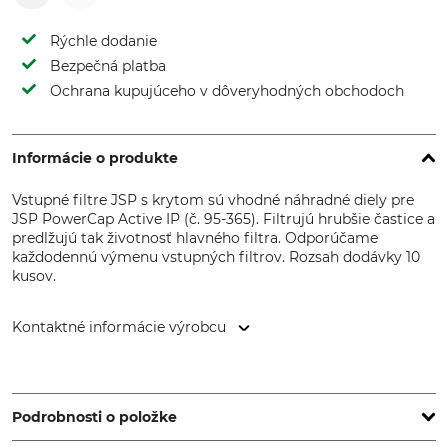
Rýchle dodanie
Bezpečná platba
Ochrana kupujúceho v dôveryhodných obchodoch
Informácie o produkte
Vstupné filtre JSP s krytom sú vhodné náhradné diely pre
JSP PowerCap Active IP (č. 95-365). Filtrujú hrubšie častice a
predlžujú tak životnosť hlavného filtra. Odporúčame
každodennú výmenu vstupných filtrov. Rozsah dodávky 10
kusov.
Kontaktné informácie výrobcu
JSP Safety GmbH, Wiesenstr. 57, 40549 Düsseldorf,
Germany, www.jspsafety.com
Podrobnosti o položke