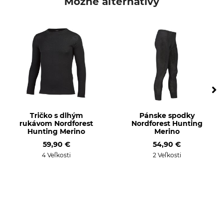
Možné alternatívy
Označenie modelu
Zvršok
Heat
92% Polyester
8% Elastan
Pranie
Bielenie
40 °C nenáročné na
Nebieľte
starostlivosť
Sušenie
Žehlenie
Nesušte v sušičke
Nežehlite
Tričko s dlhým
Pánske spodky
rukávom Nordforest
Nordforest Hunting
Profesionálna starostlivosť
Pre
Hunting Merino
Merino
o textílie
Dámy
59,90 €
54,90 €
Nečistite nasucho
Páni
4 Veľkosti
2 Veľkosti
Farba
Konfekčná veľkosť
S
black