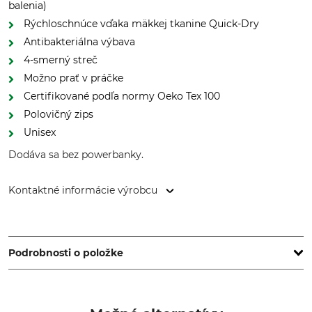
balenia)
Rýchloschnúce vďaka mäkkej tkanine Quick-Dry
Antibakteriálna výbava
4-smerný streč
Možno prať v práčke
Certifikované podľa normy Oeko Tex 100
Polovičný zips
Unisex
Dodáva sa bez powerbanky.
Kontaktné informácie výrobcu
DEERHUNTER K/S, Norgesvej 12, 6100 Haderslev, Denmark,
www.deerhunter.eu
Podrobnosti o položke
Značka
Typ produktu
Deerhunter
Vyhrievané spodné tričko