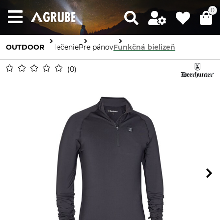
0
OUTDOOR
Oblečenie
Pre pánov
Funkčná bielizeň
0