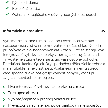
Rýchle dodanie
Bezpečná platba
Ochrana kupujúceho v dôveryhodných obchodoch
Informácie o produkte
Vyhrievané spodné tričko Heat od Deerhunter vás ako
najspodnejšia vrstva príjemne zahreje počas chladných dní
pri poľovačke a outdoorových aktivitách. O to sa starajú dva
integrované vyhrievacie prvky v hornej a dolnej časti chrbta.
Tri voliteľné stupne tepla zaručujú vaše osobné pohodlie.
Priedušná tkanina Quick-Dry spodného trička rýchlo schne a
má antibakteriálne vlastnosti. Vďaka 4-smernému streču
vám spodné tričko poskytuje voľnosť pohybu, ktorú pri
svojich aktivitách potrebujete.
Dva integrované vyhrievacie prvky na chrbte
Tri stupne ohrevu
Vypínač/Zapínač v prednej oblasti hrude
Prevádzka s nabíjateľnou powerbankou (nie je súčasťou