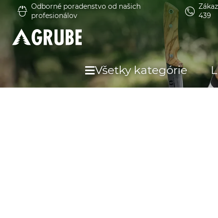
Odborné poradenstvo od našich
Zákaz
profesionálov
439
Všetky kategórie
L