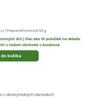
avu
Prepravná hmotnosť 125 g
covných dní | Viac ako 10 položiek na sklade.
ých v našom obchode v Kováčová
 do košíka
ho v dôveryhodných obchodoch