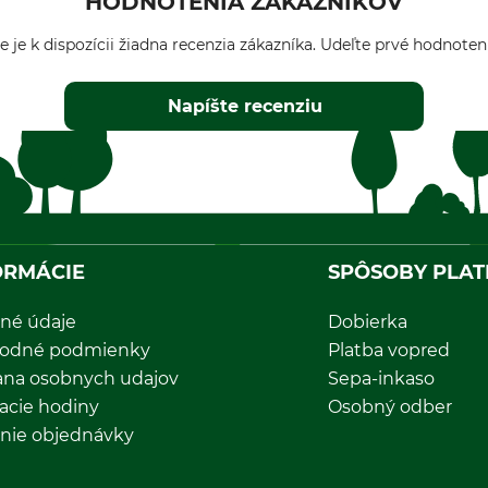
HODNOTENIA ZÁKAZNÍKOV
e je k dispozícii žiadna recenzia zákazníka. Udeľte prvé hodnoten
Napíšte recenziu
ORMÁCIE
SPÔSOBY PLAT
né údaje
Dobierka
odné podmienky
Platba vopred
ana osobnych udajov
Sepa-inkaso
acie hodiny
Osobný odber
nie objednávky