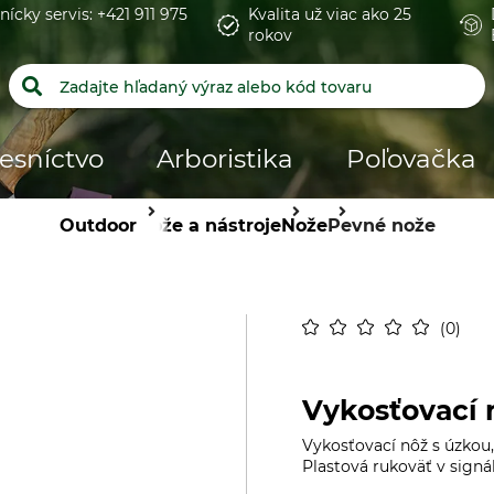
nícky servis: +421 911 975
Kvalita už viac ako 25
rokov
esníctvo
Arboristika
Poľovačka
Outdoor
Nože a nástroje
Nože
Pevné nože
0
Vykosťovací 
Vykosťovací nôž s úzkou,
Plastová rukoväť v signál