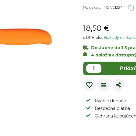
Položka č.:
4151721224
18,50 €
s DPH plus
Náklady na dopr
Dostupné do 1-3 pra
4 položiek dostupn
Pridať
Rýchle dodanie
Bezpečná platba
Ochrana kupujúce