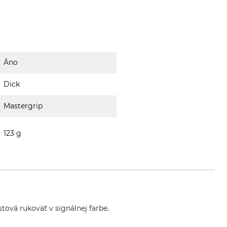
Áno
Dick
Mastergrip
123 g
tová rukoväť v signálnej farbe.