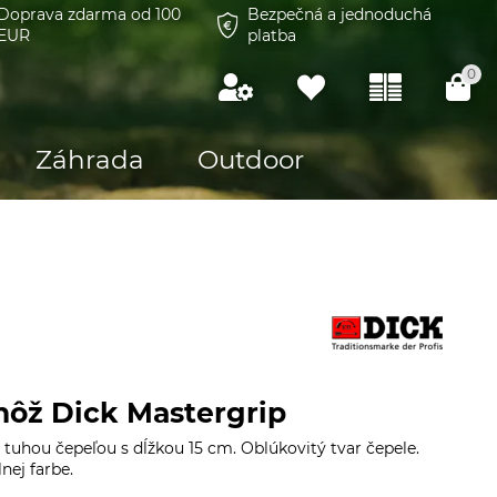
Doprava zdarma od 100
Bezpečná a jednoduchá
EUR
platba
0
Záhrada
Outdoor
nôž Dick Mastergrip
 tuhou čepeľou s dĺžkou 15 cm. Oblúkovitý tvar čepele.
nej farbe.