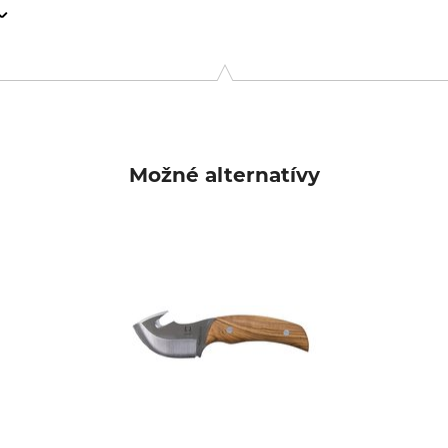
inger Str. 4-10, 73779 Deizisau, Germany, www.dick.de/messer
Možné alternatívy