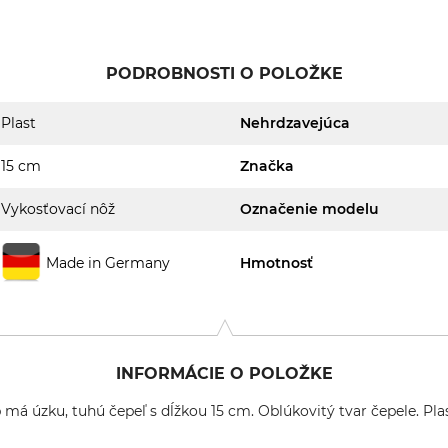
PODROBNOSTI O POLOŽKE
Plast
Nehrdzavejúca
15 cm
Značka
Vykosťovací nôž
Označenie modelu
Made in Germany
Hmotnosť
INFORMÁCIE O POLOŽKE
má úzku, tuhú čepeľ s dĺžkou 15 cm. Oblúkovitý tvar čepele. Plas