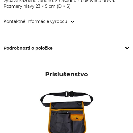
výbave každého záhonu. S násadou z bukového dreva.
Rozmery hlavy 23 × 5 cm (D × Š).
Kontaktné informácie výrobcu
IDEALSPATEN-BREDT GmbH & Co. KG, Goethestr. 27, 58313
Herdecke, Germany, www.idealspaten.com
Podrobnosti o položke
Značka
Typ produktu
Ideal
Vypichovač buriny
Príslušenstvo
Výroba
Typ dreva
Made in Germany
Buk