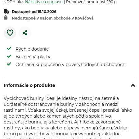
s DPH plus
Náklady na dopravu
Prepravná hmotnosť 290 g
Dostupné od 15.10.2026
Nedostupné v našom obchode v Kováčová
Rýchle dodanie
Bezpečná platba
Ochrana kupujúceho v dôveryhodných obchodoch
Informácie o produkte
Vypichovač buriny Ideal je ideálny nástroj na šetrné a
udržateľné odstraňovanie buriny v záhonoch a medzi
rastlinami. Vďaka svojej úzkej, brúsenej čepeli preniká ľahko
aj do tvrdých alebo kamenistých pôd a spoľahlivo
odstraňuje burinu aj s koreňom. Aj hlboko zakorenené
rastliny, ako bodliaky alebo púpavy, nemajú šancu. Vďaka
tomu patrí vypichovač buriny k nevyhnutnej základnej