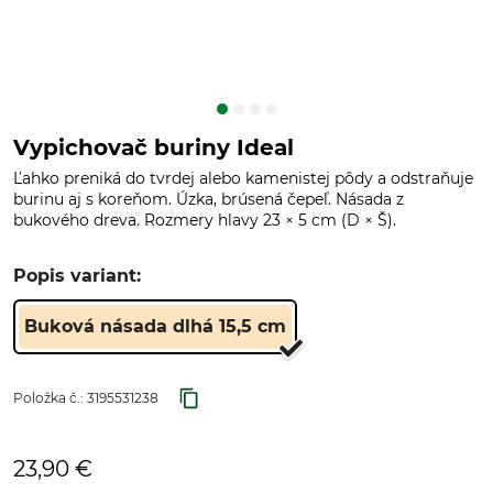
Vypichovač buriny Ideal
Ľahko preniká do tvrdej alebo kamenistej pôdy a odstraňuje
burinu aj s koreňom. Úzka, brúsená čepeľ. Násada z
bukového dreva. Rozmery hlavy 23 × 5 cm (D × Š).
Popis variant:
Buková násada dlhá 15,5 cm
Položka č.:
3195531238
23,90 €