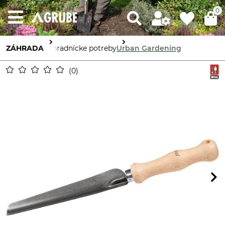
0
ZÁHRADA
Záhradnícke potreby
Urban Gardening
0