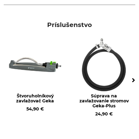
Značka
Typ produktu
Geka
Zavlažovací počítač
Príslušenstvo
Označenie modelu
Veľkosť hadice
Digitálny
3/4 "
Štvoruholníkový
Súprava na
zavlažovač Geka
zavlažovanie stromov
Geka-Plus
54,90 €
24,90 €