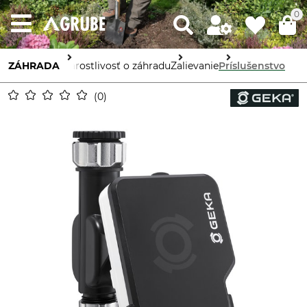
0
ZÁHRADA
Starostlivosť o záhradu
Zalievanie
Príslušenstvo
0