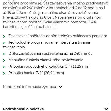
pohodlne programuje. Čas zavlažovania možno prednastaviť
na minútu až 240 minút v intervaloch od 6 do 12 hodín na 1
až 15 dní. Je možné aj manuálne okamžité zavlažovanie.
Prevádzkový tlak 0,5 až 6 bar. Napájanie sa pri digitálnom
zavlažovacom počítači Geka vykonáva pomocou 2 AA
batérií (nie je súčasťou balenia).
Zavlažovací počítač s odnímateľným ovládacím panelom
Jednoduché programovanie intervalu a trvania
zavlažovania
Dĺžka zavlažovania nastaviteľná až na 240 minút
Manuálna funkcia okamžitého zavlažovania
Prípojka vodovodného kohútika G1‘‘ (33,25 mm)
Prípojka hadice 3/4‘‘ (26,44 mm)
Kontaktné informácie výrobcu
KARASTO Armaturenfabrik Oehler GmbH, Manfred-von-
Ardenne-Allee 27, 71522 Backnang, Germany, www.geka.de
Podrobnosti o položke