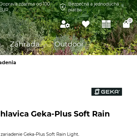
Doprava zdarma od 100
Bezpečná a jednoduchá
EUR
platba
0
Záhrada
Outdoor
iadenia
hlavica Geka-Plus Soft Rain
zariadenie Geka-Plus Soft Rain Light.