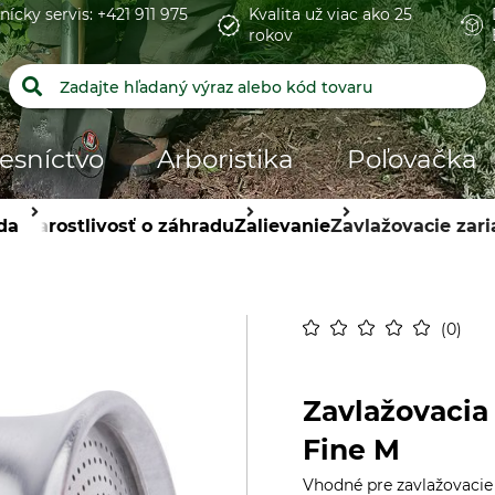
nícky servis: +421 911 975
Kvalita už viac ako 25
rokov
esníctvo
Arboristika
Poľovačka
da
Starostlivosť o záhradu
Zalievanie
Zavlažovacie zar
0
Zavlažovacia 
Fine M
Vhodné pre zavlažovacie 