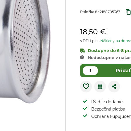
Položka č.:
2188705367
18,50 €
s DPH plus
Náklady na dopr
Dostupné do 6-8 pra
Nedostupné v našo
Pridať
Rýchle dodanie
Bezpečná platba
Ochrana kupujúce