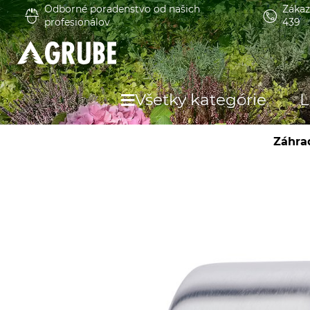
Odborné poradenstvo od našich
Zákaz
profesionálov
439
Všetky kategórie
L
Záhra