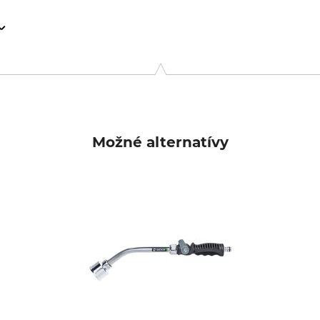
r GmbH, Manfred-von-Ardenne-Allee 27, 71522 Backnang, Germ
Možné alternatívy