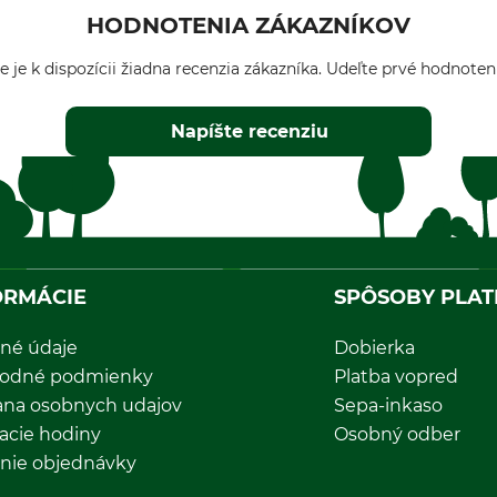
HODNOTENIA ZÁKAZNÍKOV
e je k dispozícii žiadna recenzia zákazníka. Udeľte prvé hodnoten
Napíšte recenziu
ORMÁCIE
SPÔSOBY PLAT
né údaje
Dobierka
odné podmienky
Platba vopred
ana osobnych udajov
Sepa-inkaso
acie hodiny
Osobný odber
nie objednávky