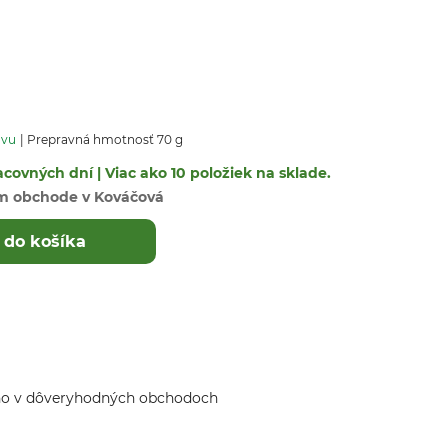
avu
Prepravná hmotnosť 70 g
covných dní | Viac ako 10 položiek na sklade.
m obchode v Kováčová
 do košíka
ho v dôveryhodných obchodoch