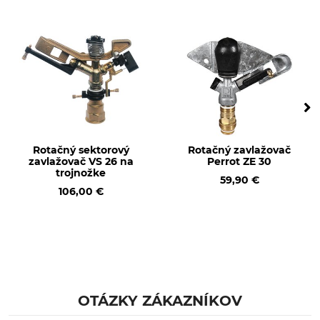
Typ zavlažovača
Typ produktu
Sektorový zavlažovač
Zavlažovacia hlavica
Označenie modelu
Výroba
P/15-S
Made in Italy
Rotačný sektorový
Rotačný zavlažovač
zavlažovač VS 26 na
Perrot ZE 30
trojnožke
59,90 €
106,00 €
OTÁZKY ZÁKAZNÍKOV