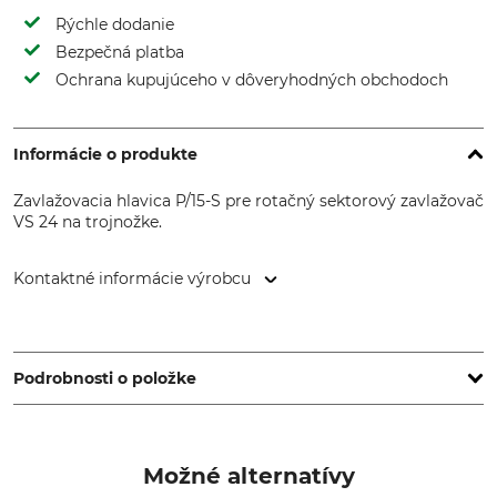
Rýchle dodanie
Bezpečná platba
Ochrana kupujúceho v dôveryhodných obchodoch
Informácie o produkte
Zavlažovacia hlavica P/15-S pre rotačný sektorový zavlažovač
VS 24 na trojnožke.
Kontaktné informácie výrobcu
Gedanken Italia Snc, Via Veneto 10/A, 46029 Suzzara (MN),
Italy, www.gedankenitalia.com
Podrobnosti o položke
Dosah
Prevádzkový tlak
11-13 navyše
2-4 hotovosť
Možné alternatívy