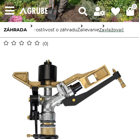
0
ZÁHRADA
Starostlivosť o záhradu
Zalievanie
Zavlažovač
0