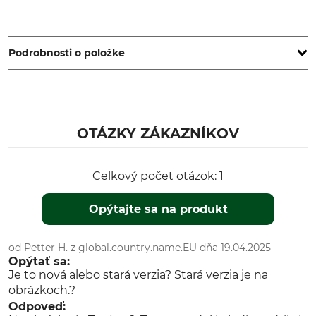
TAZ SAS, Ateliers relais Eurekalp, ZAC de Tire Poix, 38660 St.
Vincent de Mercuze, France, www.taz3d.fr
Podrobnosti o položke
Norma
Značka
EN 358
TAZ
EN 12841 A/C
OTÁZKY ZÁKAZNÍKOV
Typ produktu
Označenie modelu
Zlaňovacie zariadenie
LOV2
Celkový počet otázok: 1
Výroba
Farba
Made in France
Opýtajte sa na produkt
Červená
od Petter H. z global.country.name.EU dňa 19.04.2025
Opýtať sa:
Je to nová alebo stará verzia? Stará verzia je na
obrázkoch.?
Odpoveď: