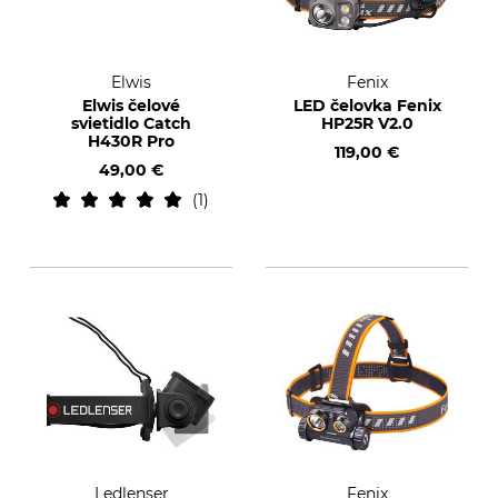
Elwis
Fenix
Elwis čelové
LED čelovka Fenix
svietidlo Catch
HP25R V2.0
H430R Pro
119,00 €
49,00 €
1
Ledlenser
Fenix