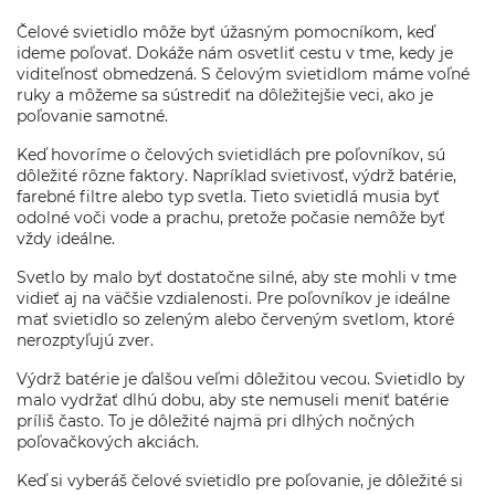
Čelové svietidlo môže byť úžasným pomocníkom, keď
ideme poľovať. Dokáže nám osvetliť cestu v tme, kedy je
viditeľnosť obmedzená. S čelovým svietidlom máme voľné
ruky a môžeme sa sústrediť na dôležitejšie veci, ako je
poľovanie samotné.
Keď hovoríme o čelových svietidlách pre poľovníkov, sú
dôležité rôzne faktory. Napríklad svietivosť, výdrž batérie,
farebné filtre alebo typ svetla. Tieto svietidlá musia byť
odolné voči vode a prachu, pretože počasie nemôže byť
vždy ideálne.
Svetlo by malo byť dostatočne silné, aby ste mohli v tme
vidieť aj na väčšie vzdialenosti. Pre poľovníkov je ideálne
mať svietidlo so zeleným alebo červeným svetlom, ktoré
nerozptyľujú zver.
Výdrž batérie je ďalšou veľmi dôležitou vecou. Svietidlo by
malo vydržať dlhú dobu, aby ste nemuseli meniť batérie
príliš často. To je dôležité najmä pri dlhých nočných
poľovačkových akciách.
Keď si vyberáš čelové svietidlo pre poľovanie, je dôležité si