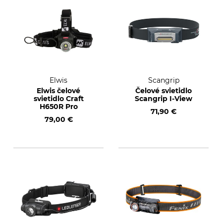
Elwis
Scangrip
Elwis čelové
Čelové svietidlo
svietidlo Craft
Scangrip I-View
H650R Pro
71,90 €
79,00 €