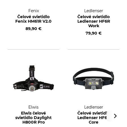
Fenix
Ledlenser
Čelové svietidlo
Čelové svietidlo
Fenix HM61R V2.0
Ledlenser HF6R
Work
89,90 €
79,90 €
Elwis
Ledlenser
Elwis čelové
Čelové svietidlo
svietidlo Daylight
Ledlenser HF6R
H800R Pro
Core