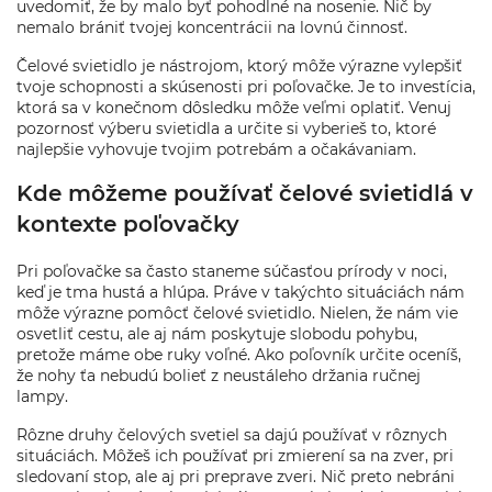
uvedomiť, že by malo byť pohodlné na nosenie. Nič by
nemalo brániť tvojej koncentrácii na lovnú činnosť.
Čelové svietidlo je nástrojom, ktorý môže výrazne vylepšiť
tvoje schopnosti a skúsenosti pri poľovačke. Je to investícia,
ktorá sa v konečnom dôsledku môže veľmi oplatiť. Venuj
pozornosť výberu svietidla a určite si vyberieš to, ktoré
najlepšie vyhovuje tvojim potrebám a očakávaniam.
Kde môžeme používať čelové svietidlá v
kontexte poľovačky
Pri poľovačke sa často staneme súčasťou prírody v noci,
keď je tma hustá a hlúpa. Práve v takýchto situáciách nám
môže výrazne pomôcť čelové svietidlo. Nielen, že nám vie
osvetliť cestu, ale aj nám poskytuje slobodu pohybu,
pretože máme obe ruky voľné. Ako poľovník určite oceníš,
že nohy ťa nebudú bolieť z neustáleho držania ručnej
lampy.
Rôzne druhy čelových svetiel sa dajú používať v rôznych
situáciách. Môžeš ich používať pri zmierení sa na zver, pri
sledovaní stop, ale aj pri preprave zveri. Nič preto nebráni