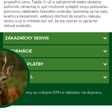
prijateľnú cenu. Takže, či už si začiatočník alebo skúsený
poľovník, nenechaj si ujsť možnosť vylepšiť svoju poľovačku
pomocou ideálneho čelového svietidla. Spoliehaj sa na našu
kvalitu a skúsenosti, webový obchod dá svojmu nákupu
istotu a vy si môžete byť istí, že ste vybrali to správne
čelové svietidlo.
ZÁKAZNÍCKY SERVIS
Kontakt
INFORMÁCIE
Katalógy
Newsletter
Povinné údaje
SPÔSOBY PLATBY
Nastavenia súborov cookie
Obchodné podmienky
Ochrana osobnych udajov
Dobierka
GRUBE S.R.O.
Otváracie hodiny
Platba vopred
Zrušenie objednávky
Sepa-inkaso
O nás
*Všetky ceny sú vrátane DPH a nákladov na dopravu.
Osobný odber
Predajňa
Kolektív GRUBE
Naše pobočky v Európe
A SUŠIENKY?