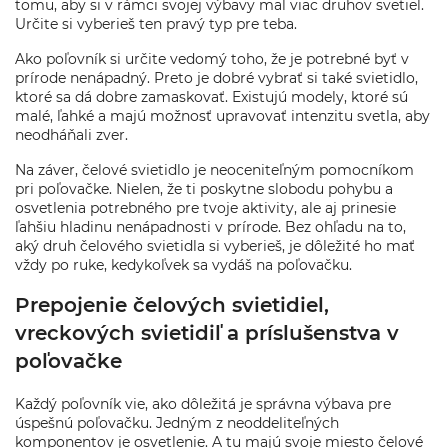
tomu, aby si v rámci svojej výbavy mal viac druhov svetiel.
Určite si vyberieš ten pravý typ pre teba.
Ako poľovník si určite vedomý toho, že je potrebné byť v
prírode nenápadný. Preto je dobré vybrať si také svietidlo,
ktoré sa dá dobre zamaskovať. Existujú modely, ktoré sú
malé, ľahké a majú možnosť upravovať intenzitu svetla, aby
neodháňali zver.
Na záver, čelové svietidlo je neoceniteľným pomocníkom
pri poľovačke. Nielen, že ti poskytne slobodu pohybu a
osvetlenia potrebného pre tvoje aktivity, ale aj prinesie
ľahšiu hladinu nenápadnosti v prírode. Bez ohľadu na to,
aký druh čelového svietidla si vyberieš, je dôležité ho mať
vždy po ruke, kedykoľvek sa vydáš na poľovačku.
Prepojenie čelových svietidiel,
vreckových svietidiľ a príslušenstva v
poľovačke
Každý poľovník vie, ako dôležitá je správna výbava pre
úspešnú poľovačku. Jedným z neoddeliteľných
komponentov je osvetlenie. A tu majú svoje miesto čelové