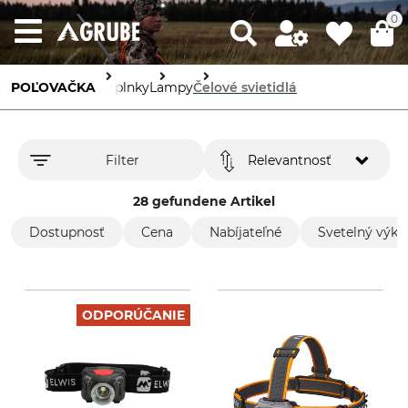
0
POĽOVAČKA
Doplnky
Lampy
Čelové svietidlá
Filter
Relevantnosť
28 gefundene Artikel
Dostupnosť
Cena
Nabíjateľné
Svetelný výko
ODPORÚČANIE