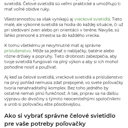
svietidlá. Čelové svietidlá sú veľmi praktické a umožňujú ti
mať voľné obidve ruky.
Všestrannosťou sa však vynikajú aj
vreckové svietidlá
. Tieto
malé, ale výkonné svietidlá sa hodia do každej situácie, či už
pri sledovaní zveri alebo pri orientácii v teréne. Navyše, sú
ľahko prenosné a zmestia sa do každého vrecka.
K tomu všetkému je nevyhnutné mať aj správne
príslušenstvo
. Môže sa jednať o nabíjačky, batérie alebo
rôzne držiaky a popruhy. Tieto drobnosti zabezpečia, aby
tvoje svietidlá fungovali na plný výkon a aby si ich mohol
pohodlne nosiť a používať.
Aj keď sa čelové svietidlá, vreckové svietidlá a príslušenstvo
na prvý pohľad nemusia zdať prepojené, vo svete poľovačky
tvoria nenahraditeľný komplex. Bez toho jedného by
ostatné nemali plnú funkčnosť. A tak, priprav sa na ďalšiu
výpravu do divočiny s týmito neoceniteľnými spoločníkmi
a urob si poľovačku ešte pôsobivejšou.
Ako si vybrať správne čelové svietidlo
pre vaše potreby poľovačky