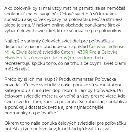
Ako poľovník by si mal vždy mať na pamäti, že sa nemôžeš
spoľahnúť iba na svoje oči. Čelové svietidlá sú kritickou
súčasťou akejkoľvek výbavy na poľovačku, keď sa stmieva
alebo je tma. V našom online obchode ponúkame široký
výber čelových svietidiel, ktoré sú ideálne pre poľovníkov.
Najlepšie varianty čelových svietidiel pre poľovačku k
dispozícii v našom obchode sú napríklad
Čelovka Ledlenser
MH4
,
Elwis čelové svietidlo Catch H430R Pro
a
Čelovka
Elwis H4-R s červeným laserovým svetlom
. Tieto
reprezentujú špičku toho, čo na trhu s čelovými svietidlami
môžeš nájsť.
Prečo by si ich mal kúpiť? Produktmanažér Poľovačka
povedal: "Čelové svietidlá v našej ponuke sú samostatnou
kategóriou a nie sú len doplnkom k Lampy Poľovačka. Pri
čelovom svietidle máte ruky voľné a vždy presne viete, kde
svieti svetlo - tam, kam sa pozeráte. Sú robustné, spoľahlivé
a ponúkajú dostatok svetla aj pre najnáročnejšie
podmienky na poľovačke."
Okrem toho naša ponuka čelových svietidiel pre poľovačku
poteší aj tých poľovníkov, ktorí hľadajú kvalitu aj za