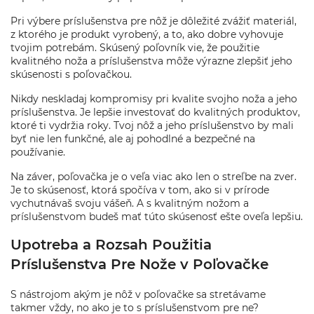
Pri výbere príslušenstva pre nôž je dôležité zvážiť materiál,
z ktorého je produkt vyrobený, a to, ako dobre vyhovuje
tvojim potrebám. Skúsený poľovník vie, že použitie
kvalitného noža a príslušenstva môže výrazne zlepšiť jeho
skúsenosti s poľovačkou.
Nikdy neskladaj kompromisy pri kvalite svojho noža a jeho
príslušenstva. Je lepšie investovať do kvalitných produktov,
ktoré ti vydržia roky. Tvoj nôž a jeho príslušenstvo by mali
byť nie len funkčné, ale aj pohodlné a bezpečné na
používanie.
Na záver, poľovačka je o veľa viac ako len o streľbe na zver.
Je to skúsenosť, ktorá spočíva v tom, ako si v prírode
vychutnávaš svoju vášeň. A s kvalitným nožom a
príslušenstvom budeš mať túto skúsenosť ešte oveľa lepšiu.
Upotreba a Rozsah Použitia
Príslušenstva Pre Nože v Poľovačke
S nástrojom akým je nôž v poľovačke sa stretávame
takmer vždy, no ako je to s príslušenstvom pre ne?