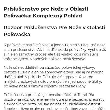
Príslušenstvo pre Nože v Oblasti
Poľovačka: Komplexný Pohľad
Rozbor Príslušenstva Pre Nože v Oblasti
Poľovačka
K poľovačke patrí veľa vecí, a jednou z nich sú kvalitné nože
a ich príslušenstvo. Ak si nadšenec do poľovačky, vychutnáš
si nielen samotný proces, ale tiež všetko, čo s ním súvisí,
vrátane výberu vhodných nožov a príslušenstva.
Nože sú neoddeliteľnou súčasťou poľovníckej výbavy,
pretože slúžia nielen na spracovanie zveri, ale aj na mnoho
ďalších úloh v prírode. Existuje veľa typov nožov - od
malých vreckových nožov pre rýchle a jednoduché úlohy,
po veľké nože s dlhými čepeľmi pre ťažšie úlohy.
Príslušenstvo pre nože je rovnako dôležité. To zahŕňa
púzdro na nôž, ktoré je nevyhnutné pre bezpečnú prepravu
a skladovanie nôža, brúska na nôž na udržiavanie ostrosti
čepele, a rôzne druhy popruhov a spôsobov zavesenia nôža.