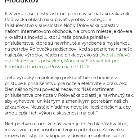
Produktov
K záveru našej cesty zistíme, prečo by si mal ako zákazník
Poľovačka oblasti nakupovať výrobky z kategórie
Príslušenstvo v súvislosti s Nôž v Poľovačka oblasti v
našom internetovom obchode. Na prvom mieste je dôvera
v kvalitu a inováciu, ktorú naša ponuka prináša -
príslušenstva, ktoré sú navrhnuté a vyrobené s myslenkou
na potreby Poľovačka nadšencov. Keď sa pozrieme na naše
najlepšie výrobky, nájdeme príklady, ako sú
Dvojstupňová
ostrička Böker s prísavkou
,
Morakniv Survival-Kit pre
Kansbol a Garberg
a
Pošva na nôž Dick
.
Tieto výrobky sa pokúšajú prekročiť bežné hranice v
prístupe k príslušenstvu pre nože a efektivite v praxi. Ako
člen nášho týmu povedal nedávno: "Náš sortiment
príslušenstva pre nože v Poľovačka oblasti je navrhnutý tak,
aby vyhovoval unikátnym a zmenlivým potrebám našich
zákazníkov. Neustále hľadáme novejšie, lepšie riešenia, aby
sme zlepšili ich výkon a skúsenosti na poli."
Niet pochýb o tom, že náš výber je to, čo hľadáš: kvalitné,
inovatívne a prispôsobené tvojim potrebám. Zároveň si
môžeš byť istý, že nakupuješ v dôvere a spoliehaš sa na