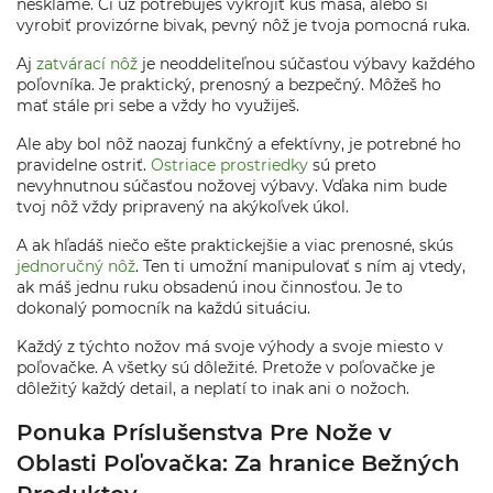
nesklame. Či už potrebuješ vykrojiť kus mäsa, alebo si
vyrobiť provizórne bivak, pevný nôž je tvoja pomocná ruka.
Aj
zatvárací nôž
je neoddeliteľnou súčasťou výbavy každého
poľovníka. Je praktický, prenosný a bezpečný. Môžeš ho
mať stále pri sebe a vždy ho využiješ.
Ale aby bol nôž naozaj funkčný a efektívny, je potrebné ho
pravidelne ostriť.
Ostriace prostriedky
sú preto
nevyhnutnou súčasťou nožovej výbavy. Vďaka nim bude
tvoj nôž vždy pripravený na akýkoľvek úkol.
A ak hľadáš niečo ešte praktickejšie a viac prenosné, skús
jednoručný nôž
. Ten ti umožní manipulovať s ním aj vtedy,
ak máš jednu ruku obsadenú inou činnosťou. Je to
dokonalý pomocník na každú situáciu.
Každý z týchto nožov má svoje výhody a svoje miesto v
poľovačke. A všetky sú dôležité. Pretože v poľovačke je
dôležitý každý detail, a neplatí to inak ani o nožoch.
Ponuka Príslušenstva Pre Nože v
Oblasti Poľovačka: Za hranice Bežných