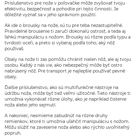
Príslušenstvo pre nože v poľovačke môže zvyšovať tvoju
efektivitu, bezpečnosť a pohodlie pri tejto činnosti. Je
dôležité vyznať sa v jeho správnom použití.
Ak ide o brousky na nože, sú tu pre teba nezastupiteľné.
Pravidelné brousenie ti zaručí dokonalú ostrosť, a teda aj
ľahkú manipuláciu s nožom. Brousky sú rôzne podľa typu a
tvrdosti oceľi, a preto si vyberaj podľa toho, aký nôž
používaš.
Obaly na nože ti zas pomôžu chrániť nielen nôž, ale aj tvoju
osobu. Každý z nás vie, ako nebezpečný môže byť ostro
nabrúsený nôž. Pre transport je najlepšie používať pevné
obaly.
Ďalšie príslušenstvo, ako sú multifunkčné nástroje na
údržbu noža, môže byť tiež veľmi užitočné. Tieto nástroje ti
umožnia vykonávať rôzne úlohy, ako je napríklad čistenie
noža alebo jeho sejmutí.
A nakoniec, nesmieme zabudnúť na rôzne druhy
remienkov, ktoré ti umožnia uľahčiť manipuláciu s nožom.
Môžu slúžiť na zavesenie noža alebo ako rýchlo uvoľniteľný
popruh.