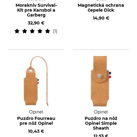
Morakniv Survival-
Magnetická ochrana
Kit pre Kansbol a
čepele Dick
Garberg
14,90 €
32,90 €
1
Opinel
Opinel
Puzdro Fourreau
Puzdro na nôž
pre nôž Opinel
Opinel Simple
Sheath
10,43 €
12,53 €