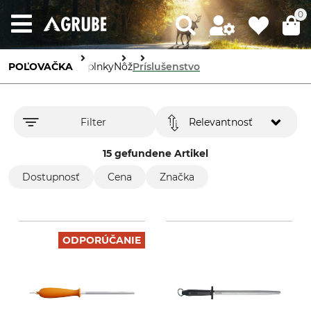
0
POĽOVAČKA
Doplnky
Nôž
Príslušenstvo
Filter
Relevantnosť
15 gefundene Artikel
Dostupnosť
Cena
Značka
ODPORÚČANIE