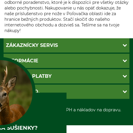
odborné poradenstvo, ktoré je k dispozícii pre všetky otázky
alebo pochybnosti. Nakupovanie u nás opäť dokazuje, že
naše príslušenstvo pre nože v Poľovačka oblasti ide za
hranice bežných produktov. Stačí skočiť do našeho
internetového obchodu a dozvieš sa. Tešíme sa na tvoje
nákupy!
ZÁKAZNÍCKY SERVIS
Kontakt
INFORMÁCIE
Katalógy
Newsletter
Povinné údaje
SPÔSOBY PLATBY
Nastavenia súborov cookie
Obchodné podmienky
Ochrana osobnych udajov
Dobierka
GRUBE S.R.O.
Otváracie hodiny
Platba vopred
Zrušenie objednávky
Sepa-inkaso
O nás
*Všetky ceny sú vrátane DPH a nákladov na dopravu.
Osobný odber
Predajňa
Kolektív GRUBE
Naše pobočky v Európe
A SUŠIENKY?