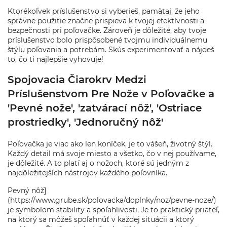
Ktorékoľvek príslušenstvo si vyberieš, pamätaj, že jeho
správne použitie značne prispieva k tvojej efektívnosti a
bezpečnosti pri poľovačke. Zároveň je dôležité, aby tvoje
príslušenstvo bolo prispôsobené tvojmu individuálnemu
štýlu poľovania a potrebám. Skús experimentovať a nájdeš
to, čo ti najlepšie vyhovuje!
Spojovacia Čiarokrv Medzi
Príslušenstvom Pre Nože v Poľovačke a
'Pevné nože', 'zatvárací nôž', 'Ostriace
prostriedky', 'Jednoručný nôž'
Poľovačka je viac ako len koníček, je to vášeň, životný štýl.
Každý detail má svoje miesto a všetko, čo v nej používame,
je dôležité. A to platí aj o nožoch, ktoré sú jedným z
najdôležitejších nástrojov každého poľovníka.
Pevný nôž]
(https://www.grube.sk/polovacka/doplnky/noz/pevne-noze/)
je symbolom stability a spoľahlivosti. Je to praktický priateľ,
na ktorý sa môžeš spoľahnúť v každej situácii a ktorý