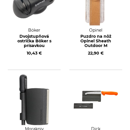
Böker
Opinel
Dvojstupňová
Puzdro na nôž
ostrička Böker s
Opinel Sheath
prísavkou
Outdoor M
10,43 €
22,90 €
Morakniv
Dick