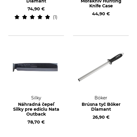
Diamant
Morakniv Hunting
Knife Case
74,90 €
44,90 €
1
Silky
Böker
Náhradná čepeľ
Brúsna tyč Böker
Silky pre edíciu Nata
Diamant
Outback
26,90 €
78,70 €