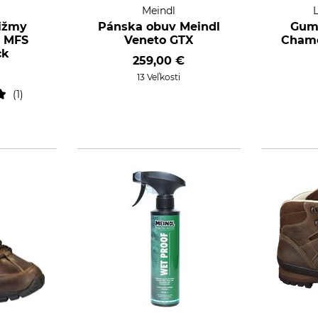
Meindl
čižmy
Pánska obuv Meindl
Gum
d MFS
Veneto GTX
Chame
ck
259,00 €
13 Veľkosti
1