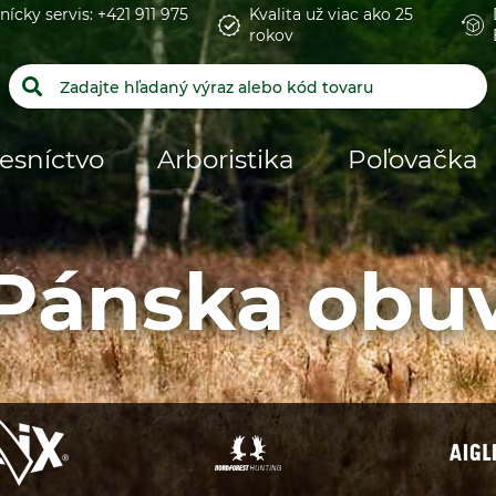
nícky servis: +421 911 975
Kvalita už viac ako 25
rokov
esníctvo
Arboristika
Poľovačka
Pánska obu