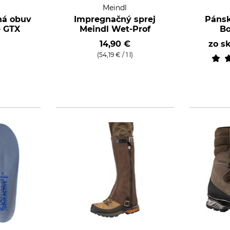
Meindl
ná obuv
Impregnačný sprej
Pánsk
e GTX
Meindl Wet-Prof
Bo
€
14,90 €
zo s
(54,19 € / 1 l)