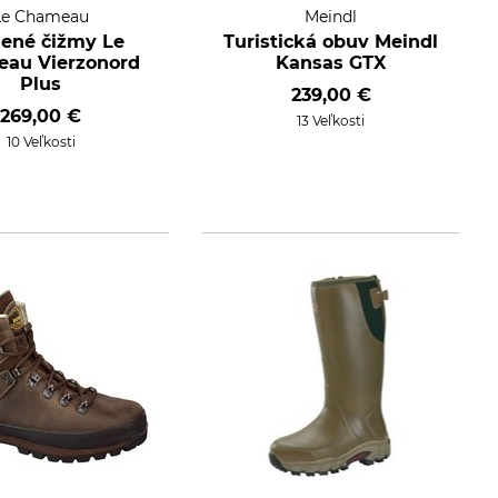
Le Chameau
Meindl
ené čižmy Le
Turistická obuv Meindl
au Vierzonord
Kansas GTX
Plus
239,00 €
269,00 €
13 Veľkosti
10 Veľkosti