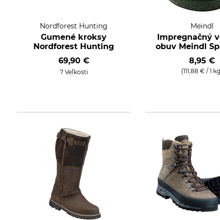
Nordforest Hunting
Meindl
Gumené kroksy
Impregnačný v
Nordforest Hunting
obuv Meindl S
69,90 €
8,95 €
(111,88 € / 1 k
7 Veľkosti