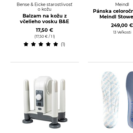
Bense & Eicke starostlivosť
Meindl
o kožu
Pánska celoroč
Balzam na kožu z
Meindl Stow
včelieho vosku B&E
249,00 
17,50 €
13 Veľkosti
(17,50 € / 1 l)
1