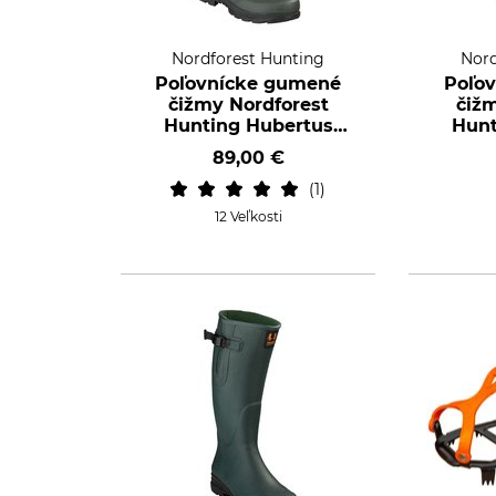
Nordforest Hunting
Nord
Poľovnícke gumené
Poľo
čižmy Nordforest
čiž
Hunting Hubertus
Hunt
Light
89,00 €
1
12 Veľkosti