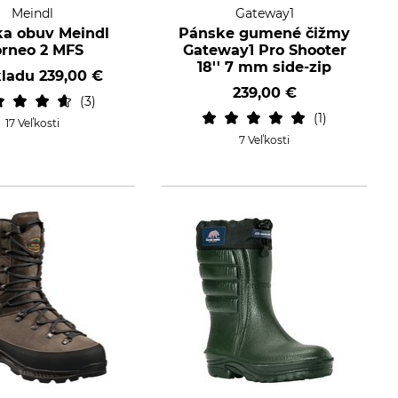
Meindl
Gateway1
a obuv Meindl
Pánske gumené čižmy
rneo 2 MFS
Gateway1 Pro Shooter
18'' 7 mm side-zip
kladu
239,00 €
239,00 €
3
1
17 Veľkosti
7 Veľkosti