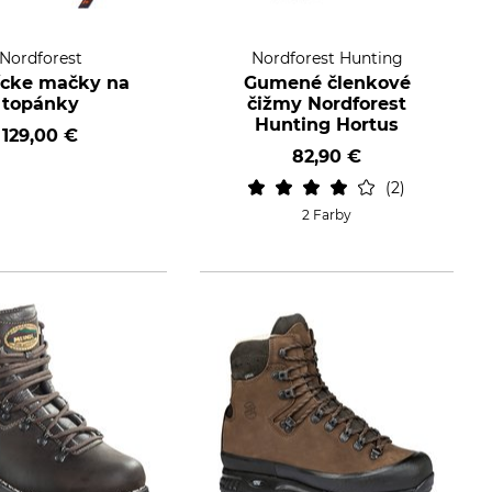
Nordforest
Nordforest Hunting
ícke mačky na
Gumené členkové
topánky
čižmy Nordforest
Hunting Hortus
129,00 €
82,90 €
2
2 Farby