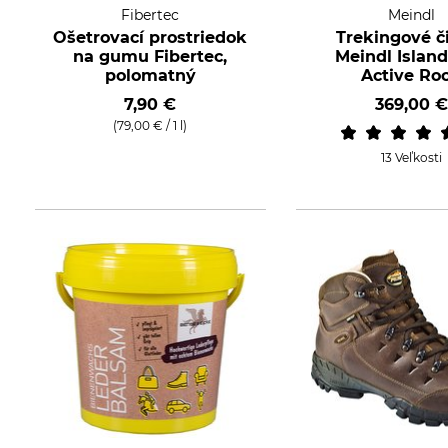
Fibertec
Meindl
Ošetrovací prostriedok
Trekingové 
na gumu Fibertec,
Meindl Islan
polomatný
Active Ro
7,90 €
369,00 €
(79,00 € / 1 l)
13 Veľkosti