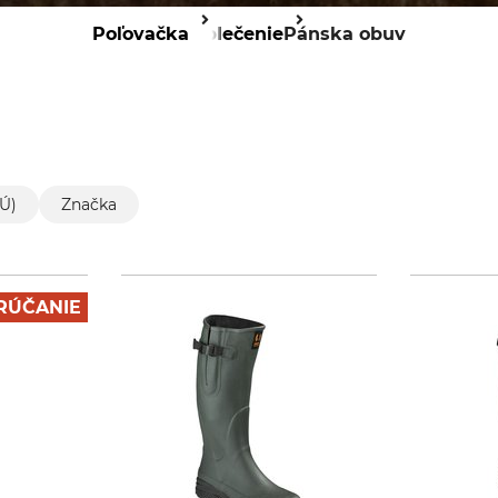
Poľovačka
Oblečenie
Pánska obuv
EÚ)
Značka
RÚČANIE