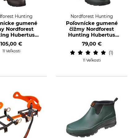
forest Hunting
Nordforest Hunting
vnícke gumené
Poľovnícke gumené
my Nordforest
čižmy Nordforest
ing Hubertus
Hunting Hubertus
Light Zip
Short
105,00 €
79,00 €
11 Veľkosti
1
11 Veľkosti