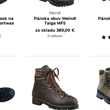
Meindl
osk na
Pánska obuv Meindl
Pánsk
portwax
Taiga MFS
zo skladu
389,00 €
g)
15 Veľkosti