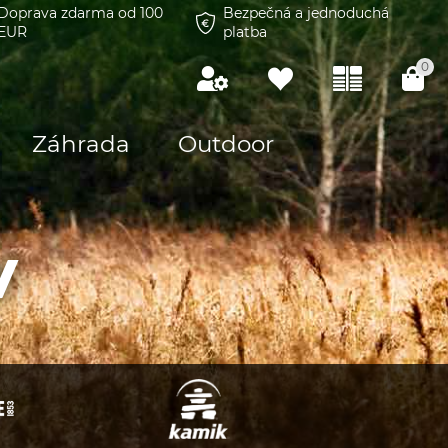
Doprava zdarma od 100
Bezpečná a jednoduchá
EUR
platba
0
Záhrada
Outdoor
v