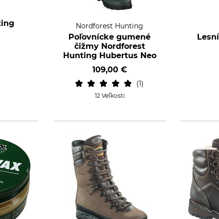
ting
Nordforest Hunting
Poľovnícke gumené
Lesn
čižmy Nordforest
Hunting Hubertus Neo
109,00 €
1
12 Veľkosti