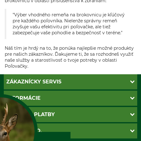
brokovnicu v oblasti príslušenstva k zbraniam:
"Výber vhodného remeňa na brokovnicu je kľúčový
pre každého poľovníka. Nielenže správny remeň
zvyšuje vašu efektivitu pri poľovačke, ale tiež
zabezpečuje vaše pohodlie a bezpečnosť v teréne."
Náš tím je hrdý na to, že ponúka najlepšie možné produkty
pre našich zákazníkov. Ďakujeme ti, že sa rozhodneš využiť
naše služby a starostlivosť o tvoje potreby v oblasti
Poľovačky.
ZÁKAZNÍCKY SERVIS
Kontakt
INFORMÁCIE
Katalógy
Newsletter
Povinné údaje
SPÔSOBY PLATBY
Nastavenia súborov cookie
Obchodné podmienky
Ochrana osobnych udajov
Dobierka
GRUBE S.R.O.
Otváracie hodiny
Platba vopred