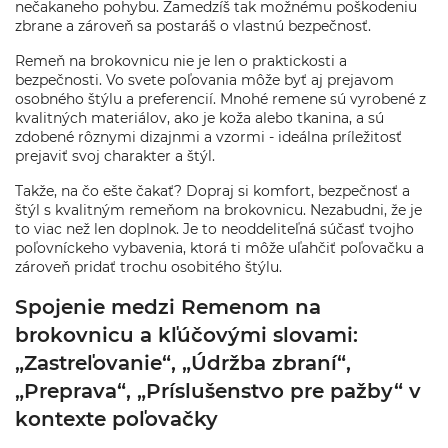
nečakaneho pohybu. Zamedzíš tak možnému poškodeniu
zbrane a zároveň sa postaráš o vlastnú bezpečnosť.
Remeň na brokovnicu nie je len o praktickosti a
bezpečnosti. Vo svete poľovania môže byť aj prejavom
osobného štýlu a preferencií. Mnohé remene sú vyrobené z
kvalitných materiálov, ako je koža alebo tkanina, a sú
zdobené rôznymi dizajnmi a vzormi - ideálna príležitosť
prejaviť svoj charakter a štýl.
Takže, na čo ešte čakať? Dopraj si komfort, bezpečnosť a
štýl s kvalitným remeňom na brokovnicu. Nezabudni, že je
to viac než len doplnok. Je to neoddeliteľná súčasť tvojho
poľovníckeho vybavenia, ktorá ti môže uľahčiť poľovačku a
zároveň pridať trochu osobitého štýlu.
Spojenie medzi Remenom na
brokovnicu a kľúčovými slovami:
„Zastreľovanie“, „Údržba zbraní“,
„Preprava“, „Príslušenstvo pre pažby“ v
kontexte poľovačky