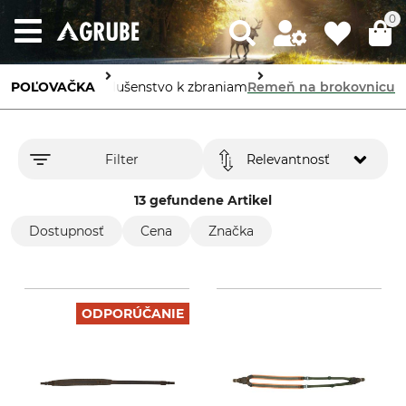
0
POĽOVAČKA
Príslušenstvo k zbraniam
Remeň na brokovnicu
Filter
Relevantnosť
13 gefundene Artikel
Dostupnosť
Cena
Značka
ODPORÚČANIE