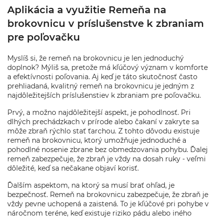
Aplikácia a využitie Remeňa na
brokovnicu v príslušenstve k zbraniam
pre poľovačku
Myslíš si, že remeň na brokovnicu je len jednoduchý
doplnok? Mýliš sa, pretože má kľúčový význam v komforte
a efektívnosti poľovania. Aj keď je táto skutočnosť často
prehliadaná, kvalitný remeň na brokovnicu je jedným z
najdôležitejších príslušenstiev k zbraniam pre poľovačku.
Prvý, a možno najdôležitejší aspekt, je pohodlnosť. Pri
dlhých prechádzkach v prírode alebo čakaní v zakryte sa
môže zbraň rýchlo stať ťarchou. Z tohto dôvodu existuje
remeň na brokovnicu, ktorý umožňuje jednoduché a
pohodlné nosenie zbrane bez obmedzovania pohybu. Ďalej
remeň zabezpečuje, že zbraň je vždy na dosah ruky - veľmi
dôležité, keď sa nečakane objaví korisť.
Ďalším aspektom, na ktorý sa musí brať ohľad, je
bezpečnosť. Remeň na brokovnicu zabezpečuje, že zbraň je
vždy pevne uchopená a zaistená. To je kľúčové pri pohybe v
náročnom teréne, keď existuje riziko pádu alebo iného