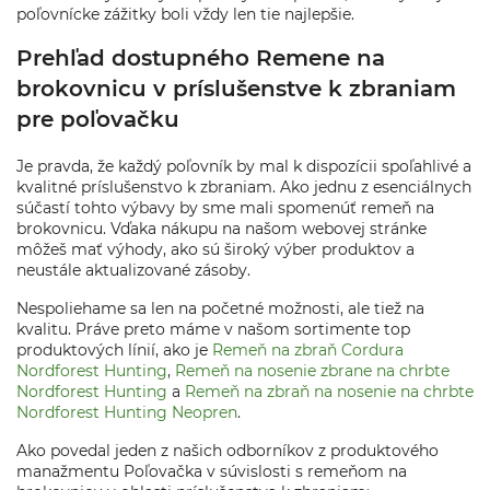
poľovnícke zážitky boli vždy len tie najlepšie.
Prehľad dostupného Remene na
brokovnicu v príslušenstve k zbraniam
pre poľovačku
Je pravda, že každý poľovník by mal k dispozícii spoľahlivé a
kvalitné príslušenstvo k zbraniam. Ako jednu z esenciálnych
súčastí tohto výbavy by sme mali spomenúť remeň na
brokovnicu. Vďaka nákupu na našom webovej stránke
môžeš mať výhody, ako sú široký výber produktov a
neustále aktualizované zásoby.
Nespoliehame sa len na početné možnosti, ale tiež na
kvalitu. Práve preto máme v našom sortimente top
produktových línií, ako je
Remeň na zbraň Cordura
Nordforest Hunting
,
Remeň na nosenie zbrane na chrbte
Nordforest Hunting
a
Remeň na zbraň na nosenie na chrbte
Nordforest Hunting Neopren
.
Ako povedal jeden z našich odborníkov z produktového
manažmentu Poľovačka v súvislosti s remeňom na