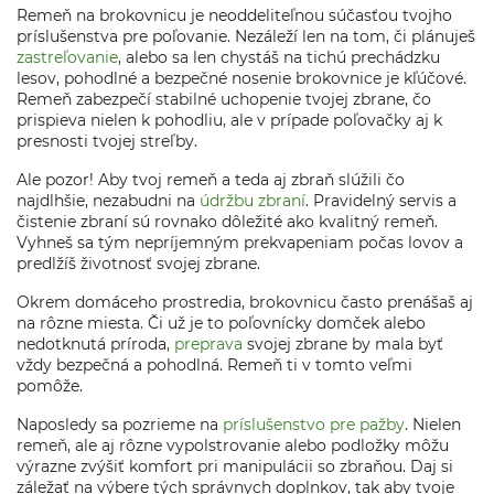
Remeň na brokovnicu je neoddeliteľnou súčasťou tvojho
príslušenstva pre poľovanie. Nezáleží len na tom, či plánuješ
zastreľovanie
, alebo sa len chystáš na tichú prechádzku
lesov, pohodlné a bezpečné nosenie brokovnice je kľúčové.
Remeň zabezpečí stabilné uchopenie tvojej zbrane, čo
prispieva nielen k pohodliu, ale v prípade poľovačky aj k
presnosti tvojej streľby.
Ale pozor! Aby tvoj remeň a teda aj zbraň slúžili čo
najdlhšie, nezabudni na
údržbu zbraní
. Pravidelný servis a
čistenie zbraní sú rovnako dôležité ako kvalitný remeň.
Vyhneš sa tým nepríjemným prekvapeniam počas lovov a
predlžíš životnosť svojej zbrane.
Okrem domáceho prostredia, brokovnicu často prenášaš aj
na rôzne miesta. Či už je to poľovnícky domček alebo
nedotknutá príroda,
preprava
svojej zbrane by mala byť
vždy bezpečná a pohodlná. Remeň ti v tomto veľmi
pomôže.
Naposledy sa pozrieme na
príslušenstvo pre pažby
. Nielen
remeň, ale aj rôzne vypolstrovanie alebo podložky môžu
výrazne zvýšiť komfort pri manipulácii so zbraňou. Daj si
záležať na výbere tých správnych doplnkov, tak aby tvoje