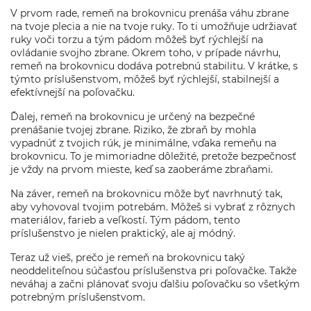
V prvom rade, remeň na brokovnicu prenáša váhu zbrane
na tvoje plecia a nie na tvoje ruky. To ti umožňuje udržiavať
ruky voči torzu a tým pádom môžeš byť rýchlejší na
ovládanie svojho zbrane. Okrem toho, v prípade návrhu,
remeň na brokovnicu dodáva potrebnú stabilitu. V krátke, s
týmto príslušenstvom, môžeš byť rýchlejší, stabilnejší a
efektívnejší na poľovačku.
Ďalej, remeň na brokovnicu je určený na bezpečné
prenášanie tvojej zbrane. Riziko, že zbraň by mohla
vypadnúť z tvojich rúk, je minimálne, vďaka remeňu na
brokovnicu. To je mimoriadne dôležité, pretože bezpečnosť
je vždy na prvom mieste, keď sa zaoberáme zbraňami.
Na záver, remeň na brokovnicu môže byť navrhnutý tak,
aby vyhovoval tvojim potrebám. Môžeš si vybrať z rôznych
materiálov, farieb a veľkostí. Tým pádom, tento
príslušenstvo je nielen praktický, ale aj módný.
Teraz už vieš, prečo je remeň na brokovnicu taký
neoddeliteľnou súčasťou príslušenstva pri poľovačke. Takže
neváhaj a začni plánovať svoju ďalšiu poľovačku so všetkým
potrebným príslušenstvom.