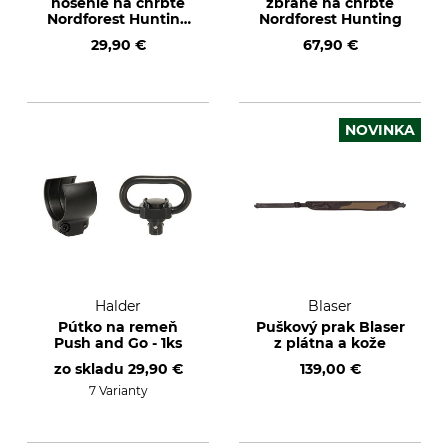
nosenie na chrbte
zbrane na chrbte
Nordforest Hunting
Nordforest Hunting
s vreckom na
29,90 €
67,90 €
náboje
NOVINKA
Halder
Blaser
Pútko na remeň
Puškový prak Blaser
Push and Go - 1ks
z plátna a kože
zo skladu
29,90 €
139,00 €
7 Varianty