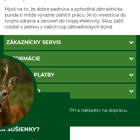
Mysli na to, že dobre padnúca a pohodlná záhradnícka
bunda ti môže výrazne uľahčiť prácu. Je to investícia do
tvojho zdravia a zároveň do tvojej efektivity. Skús zažiť
rozdiel s jednou z našich top záhradníckych búnd.
ZÁKAZNÍCKY SERVIS
Kontakt
INFORMÁCIE
Katalógy
Newsletter
Povinné údaje
SPÔSOBY PLATBY
Nastavenia súborov cookie
Obchodné podmienky
Ochrana osobnych udajov
Dobierka
GRUBE S.R.O.
Otváracie hodiny
Platba vopred
Zrušenie objednávky
Sepa-inkaso
O nás
*Všetky ceny sú vrátane DPH a nákladov na dopravu.
Osobný odber
Predajňa
Kolektív GRUBE
Naše pobočky v Európe
A SUŠIENKY?