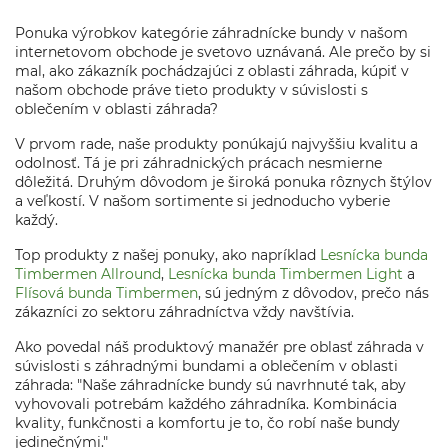
Ponuka výrobkov kategórie záhradnícke bundy v našom
internetovom obchode je svetovo uznávaná. Ale prečo by si
mal, ako zákazník pochádzajúci z oblasti záhrada, kúpiť v
našom obchode práve tieto produkty v súvislosti s
oblečením v oblasti záhrada?
V prvom rade, naše produkty ponúkajú najvyššiu kvalitu a
odolnosť. Tá je pri záhradnických prácach nesmierne
dôležitá. Druhým dôvodom je široká ponuka rôznych štýlov
a veľkostí. V našom sortimente si jednoducho vyberie
každý.
Top produkty z našej ponuky, ako napríklad
Lesnícka bunda
Timbermen Allround
,
Lesnícka bunda Timbermen Light
a
Flísová bunda Timbermen
, sú jedným z dôvodov, prečo nás
zákazníci zo sektoru záhradníctva vždy navštívia.
Ako povedal náš produktový manažér pre oblasť záhrada v
súvislosti s záhradnými bundami a oblečením v oblasti
záhrada: "Naše záhradnícke bundy sú navrhnuté tak, aby
vyhovovali potrebám každého záhradníka. Kombinácia
kvality, funkčnosti a komfortu je to, čo robí naše bundy
jedinečnými."