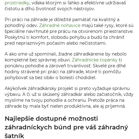
prostriedky
, vďaka ktorým si ľahko a efektívne udržiavaš
čistotu a dlhú životnosť svojich nástrojov.
Pri práci na záhrade je dôležité pamätať na kvalitný a
pohodlný odev.
Záhradné nohavice
majú také rysy, ktoré sú
špeciálne navrhnuté pre prácu na otvorenom priestranstve.
Poskytnú ti komfort, slobodu pohybu a budú ťa chrániť
pred nepriaznivým počasím alebo nečistotami.
A ako sme už spomínali, žiadne záhradkárenie by nebolo
kompletné bez správnej obuvi.
Záhradnícke topánky
ti
ponúknu pohodlie a zároveň trvanlivosť. Skvelé pre dlhé
hodiny strávené pri práci na záhrade, ktoré ti pomôžu
pohybovať sa bez obáv o bolesti chodidiel.
Akýkoľvek záhradkársky projekt si preto vyžaduje správnu
výbavu. A či už si skúsený záhradkár alebo začiatočník, vždy
myslime na tvoju pohodlie a ochranu. Pretože práca na
záhrade by mala byť nielen produktívna, ale aj príjemná.
Najlepšie dostupné možnosti
záhradníckych búnd pre váš záhradný
šatník