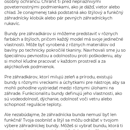
osobný ochrancu. Chránit ti pred nepriaznivými
poveternostnými podmienkami, ako je dážď, vietor alebo
chlad. Je conajmenej taká podstatná ako štýlový a funkčný
záhradnícky klobúk alebo pár pevných záhradníckych
rukavíc.
Bundy pre záhradkárov si môžeme predstaviť v rôznych
farbách a štýloch, pričom každý model má svoje jedinečné
vlastnosti. Môže byť vyrobená z rôznych materiálov od
bavlny po technicky pokročilé tkaniny. Navrhovali sme ju so
špeciálnou pevnosťou a odolnosťou proti poškodeniu, aby
si mohol kľudne pracovať v každom prostredí a za
akýchkoľvek podmienok.
Pre záhradkárov, ktorí milujú zeleň a prírodu, existujú
bundy s rôznymi vreckami a úchytkami pre nástroje, aby sa
mohli pohodlne vystriedať medzi rôznymi úlohami na
záhrade. Funkcionalitu bundy definujú jeho vlastnosti, ako
sú vodeodolnosť, dýchanie, odolnosť voči vetru alebo
schopnosť regulácie teploty.
Ale nezabúdajme, že záhradnícka bunda nemusí byť len
funkčná! Tvoja osobnísť a štýl sa môžu odrážať v tvojom
výbere záhradníckej bundy. Môžeš si vybrať bundu, ktorá ti