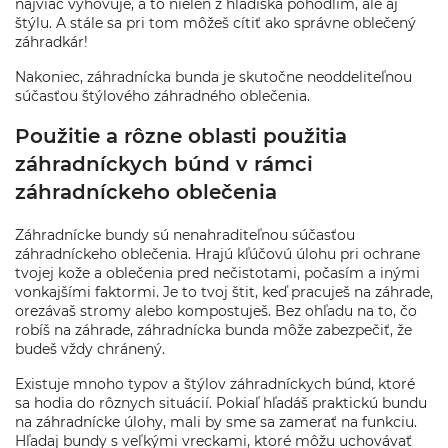
najviac vyhovuje, a to nielen z hľadiska pohodlím, ale aj
štýlu. A stále sa pri tom môžeš cítiť ako správne oblečený
záhradkár!
Nakoniec, záhradnícka bunda je skutočne neoddeliteľnou
súčasťou štýlového záhradného oblečenia.
Použitie a rôzne oblasti použitia
záhradníckych búnd v rámci
záhradníckeho oblečenia
Záhradnícke bundy sú nenahraditeľnou súčasťou
záhradníckeho oblečenia. Hrajú kľúčovú úlohu pri ochrane
tvojej kože a oblečenia pred nečistotami, počasím a inými
vonkajšími faktormi. Je to tvoj štit, keď pracuješ na záhrade,
orezávaš stromy alebo kompostuješ. Bez ohľadu na to, čo
robíš na záhrade, záhradnícka bunda môže zabezpečiť, že
budeš vždy chránený.
Existuje mnoho typov a štýlov záhradníckych búnd, ktoré
sa hodia do rôznych situácií. Pokiaľ hľadáš praktickú bundu
na záhradnícke úlohy, mali by sme sa zamerať na funkciu.
Hľadaj bundy s veľkými vreckami, ktoré môžu uchovávať