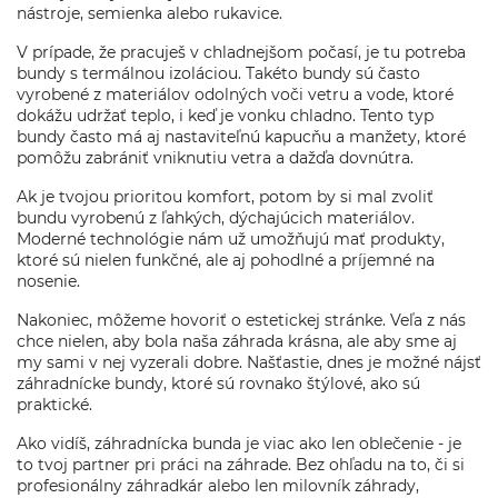
nástroje, semienka alebo rukavice.
V prípade, že pracuješ v chladnejšom počasí, je tu potreba
bundy s termálnou izoláciou. Takéto bundy sú často
vyrobené z materiálov odolných voči vetru a vode, ktoré
dokážu udržať teplo, i keď je vonku chladno. Tento typ
bundy často má aj nastaviteľnú kapucňu a manžety, ktoré
pomôžu zabrániť vniknutiu vetra a dažďa dovnútra.
Ak je tvojou prioritou komfort, potom by si mal zvoliť
bundu vyrobenú z ľahkých, dýchajúcich materiálov.
Moderné technológie nám už umožňujú mať produkty,
ktoré sú nielen funkčné, ale aj pohodlné a príjemné na
nosenie.
Nakoniec, môžeme hovoriť o estetickej stránke. Veľa z nás
chce nielen, aby bola naša záhrada krásna, ale aby sme aj
my sami v nej vyzerali dobre. Našťastie, dnes je možné nájsť
záhradnícke bundy, ktoré sú rovnako štýlové, ako sú
praktické.
Ako vidíš, záhradnícka bunda je viac ako len oblečenie - je
to tvoj partner pri práci na záhrade. Bez ohľadu na to, či si
profesionálny záhradkár alebo len milovník záhrady,