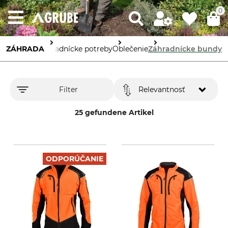
0
ZÁHRADA
Záhradnícke potreby
Oblečenie
Záhradnícke bundy
Filter
Relevantnosť
25 gefundene Artikel
ODPORÚČANIE