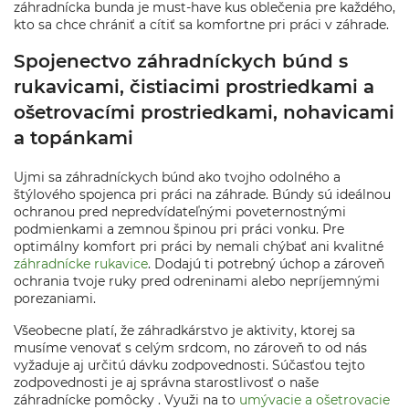
záhradnícka bunda je must-have kus oblečenia pre každého,
kto sa chce chrániť a cítiť sa komfortne pri práci v záhrade.
Spojenectvo záhradníckych búnd s
rukavicami, čistiacimi prostriedkami a
ošetrovacími prostriedkami, nohavicami
a topánkami
Ujmi sa záhradníckych búnd ako tvojho odolného a
štýlového spojenca pri práci na záhrade. Búndy sú ideálnou
ochranou pred nepredvídateľnými poveternostnými
podmienkami a zemnou špinou pri práci vonku. Pre
optimálny komfort pri práci by nemali chýbať ani kvalitné
záhradnícke rukavice
. Dodajú ti potrebný úchop a zároveň
ochrania tvoje ruky pred odreninami alebo nepríjemnými
porezaniami.
Všeobecne platí, že záhradkárstvo je aktivity, ktorej sa
musíme venovať s celým srdcom, no zároveň to od nás
vyžaduje aj určitú dávku zodpovednosti. Súčasťou tejto
zodpovednosti je aj správna starostlivosť o naše
záhradnícke pomôcky . Využi na to
umývacie a ošetrovacie