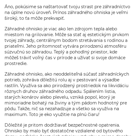
Áno, pokúsime sa naštartovať tvoju strast pre záhradníctvo
na úplne novú úroveň. Prínos záhradného ohniska je veľmi
široký, to ťa môže prekvapiť.
Záhradné ohnisko je viac ako len zdrojom tepla alebo
miestom na grilovanie. Môže sa stať aj estetickým prvkom
tvojej záhrady, centrálnym bodom stretávania s rodinou a
priateľmi. Jeho prítomnosť vytvára prirodzenú atmosféru
súzvučnú so záhradou. Teplý a pohodlný priestor, kde
môžeš tráviť voľný čas v prírode a užívať si svoje domáce
prostredie.
Záhradné ohnisko, ako neoddeliteľná súčasť záhradníckych
potrieb, zohráva dôležitú rolu aj v pestovaní a výsadbe
rastlín. Využíva sa ako prirodzený prostriedok na likvidáciu
rôznych druhov záhradného odpadu. Spálením listia,
starých konárov alebo plevelu, vzniká popol, ktorý je
mimoriadne bohatý na živiny a tým pádom hodnotný pre
pôdu. Takže, nič sa nezahadzuje a všetko sa využíva na
maximum. Toto je eko využitie na plnú čiaru!
Dôležité je pritom dodržiavať bezpečnostné opatrenia.
Ohnisko by malo byť dostatočne vzdialené od bytového