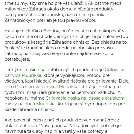
sme tu my, aby sme ho pre vás uľahčili. Ak patríte medzi
milovníkov Záhrada okolo domu a hľadáte produkty
kategórie Záhradné ohnisko, naša online ponuka
Záhradníckych potrieb je tou pravou voľbou.
Existuje niekoľko dôvodov, prečo by ste mali nakupovať v
našom online obchode. Jedným z nich je, že ponúkame top
produktov z kategórie Záhradné ohnisko. Bez ohľadu na to,
či hľadáte tradičné alebo moderné ohnisko pre vašu
záhradu, na našej webovej stránke nájdete všetko, čo
potrebujete.
Jedným z našich najobľúbenejších produktov je
Grilovacia
panvica Muurikka
, ktorá je vynikajúcou voľbou pre
všetkých, ktorí hľadajú kvalitné riešenie pre grilovanie. Ďalej
je tu
Outdoorová panvica Muurikka
, ktorá je ideálna pre
tých, ktorí majú radi grilovanie na čerstvom vzduchu. A
napokon, tu máme
Grilovacia doska na lososa s držiakom
misky na oheň Muurikka
, ktorá je ideálnym doplnkom pre
každé záhradné ohnisko.
Ako povedal jeden z našich produktových manažérov z
oblasti Záhrada: "Naša ponuka Záhradníckych potrieb je
navrhnutá tak, aby naplnila všetky vaše potreby a