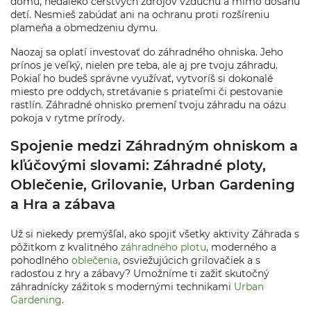
domu, neďaleko čerstvých zdrojov vzduchu a mimo dosahu
detí. Nesmieš zabúdať ani na ochranu proti rozšíreniu
plameňa a obmedzeniu dymu.
Naozaj sa oplatí investovať do záhradného ohniska. Jeho
prínos je veľký, nielen pre teba, ale aj pre tvoju záhradu.
Pokiaľ ho budeš správne využívať, vytvoríš si dokonalé
miesto pre oddych, stretávanie s priateľmi či pestovanie
rastlín. Záhradné ohnisko premení tvoju záhradu na oázu
pokoja v rytme prírody.
Spojenie medzi Záhradným ohniskom a
kľúčovými slovami: Záhradné ploty,
Oblečenie, Grilovanie, Urban Gardening
a Hra a zábava
Už si niekedy premýšľal, ako spojiť všetky aktivity Záhrada s
pôžitkom z kvalitného
záhradného plotu
, moderného a
pohodlného
oblečenia
, osviežujúcich grilovačiek a s
radosťou z hry a zábavy? Umožníme ti zažiť skutočný
záhradnícky zážitok s modernými technikami
Urban
Gardening
.