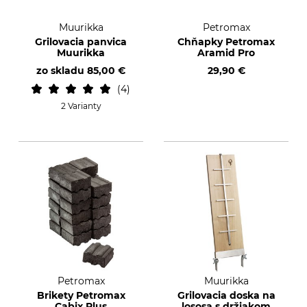
Muurikka
Petromax
Grilovacia panvica
Chňapky Petromax
Muurikka
Aramid Pro
zo skladu
85,00 €
29,90 €
4
2 Varianty
Petromax
Muurikka
Brikety Petromax
Grilovacia doska na
Cabix Plus
lososa s držiakom