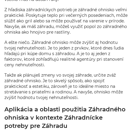
Z hľadiska záhradníckych potrieb je záhradné ohnisko veľmi
praktické. Poskytuje teplo pri večerných posedeniach, môže
slúžiť ako gril alebo sa môže používať na varenie v prírode.
Navyše, ak máš záhradu, môžeš využiť popol zo záhradného
ohniska ako hnojivo pre rastliny.
A ešte niečo. Záhradné ohnisko môže zvýšiť aj hodnotu
tvojej nehnuteľnosti. Je to jeden z prvkov, ktoré dnes ľudia
hľadajú pri kúpe domu s záhradou. A je to aj jeden z
faktorov, ktoré zohľadňujú realitné agentúry pri stanovení
ceny nehnuteľnosti.
Takže ak plánuješ zmeny vo svojej záhrade, určite zváž
záhradné ohnisko. Je to skvelý spôsob, ako spojiť
praktickosť a estetiku, zároveň je to ideálne miesto na
stretávanie s priateľmi a rodinou. A navyše, ohnisko môže
zvýšiť hodnotu tvojej nehnuteľnosti.
Aplikácia a oblasti použitia Záhradného
ohniska v kontexte Záhradnícke
potreby pre Záhradu