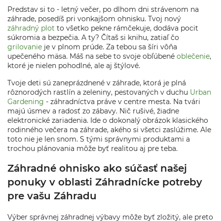
Predstav si to - letný večer, po dlhom dni strávenom na
záhrade, posedíš pri vonkajšom ohnisku. Tvoj nový
záhradný plot
to všetko pekne rámčekuje, dodáva pocit
súkromia a bezpečia. A ty? Čítaš si knihu, zatiaľ čo
grilovanie
je v plnom prúde. Za tebou sa šíri vôňa
upečeného mäsa. Máš na sebe to svoje obľúbené
oblečenie
,
ktoré je nielen pohodlné, ale aj štýlové.
Tvoje deti sú zaneprázdnené v záhrade, ktorá je plná
rôznorodých rastlín a zeleniny, pestovaných v duchu
Urban
Gardening
- záhradníctva práve v centre mesta. Na tvári
majú úsmev a radosť zo zábavy. Nič rušivé, žiadne
elektronické zariadenia. Ide o dokonalý obrázok klasického
rodinného večera na záhrade, akého si všetci zaslúžime. Ale
toto nie je len snom. S tými správnymi produktami a
trochou plánovania môže byť realitou aj pre teba.
Záhradné ohnisko ako súčasť našej
ponuky v oblasti Záhradnícke potreby
pre vašu Záhradu
Výber správnej záhradnej výbavy môže byť zložitý, ale preto