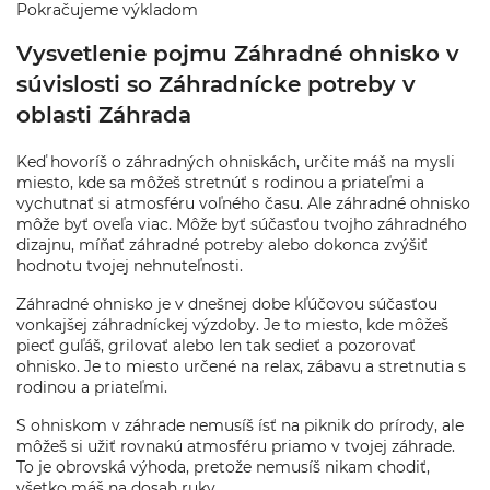
Pokračujeme výkladom
Vysvetlenie pojmu Záhradné ohnisko v
súvislosti so Záhradnícke potreby v
oblasti Záhrada
Keď hovoríš o záhradných ohniskách, určite máš na mysli
miesto, kde sa môžeš stretnúť s rodinou a priateľmi a
vychutnať si atmosféru voľného času. Ale záhradné ohnisko
môže byť oveľa viac. Môže byť súčasťou tvojho záhradného
dizajnu, míňať záhradné potreby alebo dokonca zvýšiť
hodnotu tvojej nehnuteľnosti.
Záhradné ohnisko je v dnešnej dobe kľúčovou súčasťou
vonkajšej záhradníckej výzdoby. Je to miesto, kde môžeš
piecť guľáš, grilovať alebo len tak sedieť a pozorovať
ohnisko. Je to miesto určené na relax, zábavu a stretnutia s
rodinou a priateľmi.
S ohniskom v záhrade nemusíš ísť na piknik do prírody, ale
môžeš si užiť rovnakú atmosféru priamo v tvojej záhrade.
To je obrovská výhoda, pretože nemusíš nikam chodiť,
všetko máš na dosah ruky.