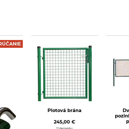
RÚČANIE
Plotová brána
Dv
pozin
p
245,00 €
1 Varianty