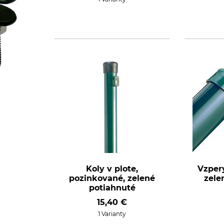
Koly v plote,
Vzper
pozinkované, zelené
zele
potiahnuté
15,40 €
1 Varianty