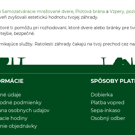
ú
Samozatváracie mrežované dvere
,
Plotová brána
a
Vzpery, poz
veň zvyšovali estetickú hodnotu tvojej záhrady.
ré ti pomôžu pri rozhodovaní, ktoré dvere alebo bránky pre tvoj
tejšie, bezpečné.
nikajúce služby. Ratolesti záhrady čakajú na tvoj prechod cez na
ORMÁCIE
SPÔSOBY PLAT
né údaje
Dobierka
odné podmienky
Platba vopred
ana osobnych udajov
Sepa-inkaso
acie hodiny
Osobný odber
nie objednávky