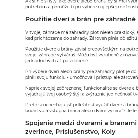
Ak si nie si istý, aké dvere alebo bránu by si mal vy
potrebám a pomôžu ti pri výbere najlepšej možnosti
Použitie dverí a brán pre záhradné p
V tvojej záhrade má záhradný plot nielen praktický, 
keď prichádzame do zahrady. Zároveň plnia dôležitú
Použitie dvere a brány závisí predovšetkým na potre
svojej záhrade vytváraš. Môžu byť vyrobené z rôznyc
jednoduchých až po zdobené.
Pri výbere dverí alebo brány pre záhradný plot je dô
plnili svoju funkciu - umožňovali prístup, ale zároveň
Napriek svojej zdôraznenej funkcionalite sa dvere a
vyjadrujú tvoj osobný štýl a zvýraznia jedinečnosť t
Preto si nenechaj ujsť príležitosť využiť dvere a br
bude tvoja vstupná brána alebo dvere vyzerať? Je len
Spojenie medzi dverami a branami p
zverince, Príslušenstvo, Koly