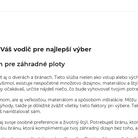
Váš vodič pre najlepší výber
n pre záhradné ploty
 aj o dverách a bránach. Tieto slúžia nielen ako vstup alebo vých
šimol, existuje nespočetné množstvo dizajnov, materiálov a štýl
ány očakávaš, určite nájdeš niečo, čo bude vyhovovať tvojim pot
zajnom, ale aj veľkosťou, materiálom a spôsobom inštalácie. Môžu
ody, takže je dôležité zvážiť všetky tieto faktory pri výbere. Ta
eš nainštalovať sám.
aj svoje osobné preferencie a životný štýl. Potrebuješ bránu, kto
šiu bránu, ktorá komplimentuje tvoj záhradný dizajn bez toho, a