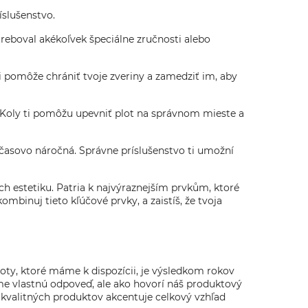
íslušenstvo.
otreboval akékoľvek špeciálne zručnosti alebo
ti pomôže chrániť tvoje zveriny a zamedziť im, aby
ť. Koly ti pomôžu upevniť plot na správnom mieste a
 časovo náročná. Správne príslušenstvo ti umožní
ich estetiku. Patria k najvýraznejším prvkům, ktoré
mbinuj tieto kľúčové prvky, a zaistíš, že tvoja
oty, ktoré máme k dispozícii, je výsledkom rokov
me vlastnú odpoveď, ale ako hovorí náš produktový
e kvalitných produktov akcentuje celkový vzhľad