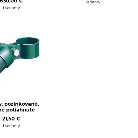
630,00 €
1 Varianty
1 Varianty
y, pozinkované,
né potiahnuté
21,50 €
1 Varianty