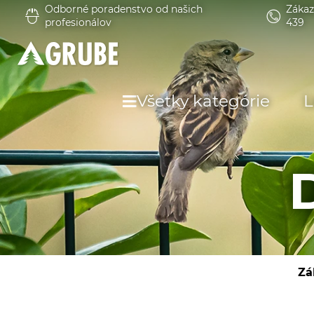
Odborné poradenstvo od našich
Zákaz
profesionálov
439
Všetky kategórie
L
Zá