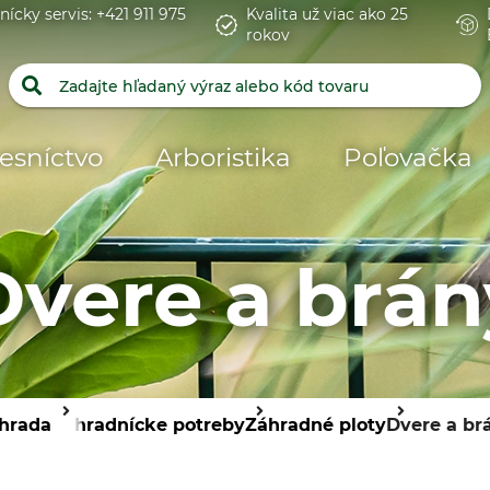
nícky servis: +421 911 975
Kvalita už viac ako 25
rokov
esníctvo
Arboristika
Poľovačka
Dvere a brán
hrada
Záhradnícke potreby
Záhradné ploty
Dvere a br