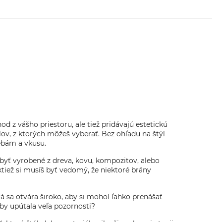
od z vášho priestoru, ale tiež pridávajú estetickú
ov, z ktorých môžeš vyberať. Bez ohľadu na štýl
rebám a vkusu.
 byť vyrobené z dreva, kovu, kompozitov, alebo
ktiež si musíš byť vedomý, že niektoré brány
rá sa otvára široko, aby si mohol ľahko prenášať
by upútala veľa pozornosti?