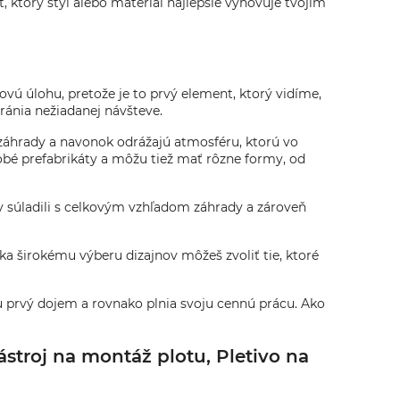
ť, ktorý štýl alebo materiál najlepšie vyhovuje tvojim
ovú úlohu, pretože je to prvý element, ktorý vidíme,
ránia nežiadanej návšteve.
a záhrady a navonok odrážajú atmosféru, ktorú vo
dobé prefabrikáty a môžu tiež mať rôzne formy, od
aby súladili s celkovým vzhľadom záhrady a zároveň
a širokému výberu dizajnov môžeš zvoliť tie, ktoré
ju prvý dojem a rovnako plnia svoju cennú prácu. Ako
stroj na montáž plotu, Pletivo na