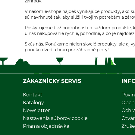
záhrady."
V našom e-shope nájdeš vynikajúce produkty, ako s
sú navrhnuté tak, aby slúžili tvojim potrebám a záro
Poskytujeme tiež podrobnosti o každom produkte, kto
u nás nakupovanie rýchle, pohodlné, a čo je najdôleži
Skús nás. Ponúkame nielen skvelé produkty, ale aj vy
ponuku dverí a brán pre záhradné ploty!
ZÁKAZNÍCKY SERVIS
INF
Kontakt
Povin
Katalógy
Obch
Newsletter
Ochr
Nastavenia súborov cookie
Otvár
Priama objednávka
Zruše