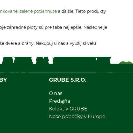
inkované, zelené potiahnuté
a ďalšie. Tieto produkty
e záhradné ploty sú pre teba najlepšie. Následne je
še dvere a brány. Nakupuj u nás a využij skvelú
BY
GRUBE S.R.O.
O nás
Predajňa
Kolektív GRUBE
Naše pobočky v Európe