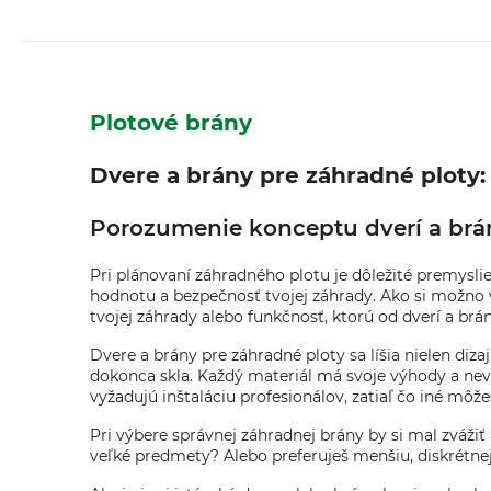
Plotové brány
Dvere a brány pre záhradné ploty: 
Porozumenie konceptu dverí a brá
Pri plánovaní záhradného plotu je dôležité premyslieť
hodnotu a bezpečnosť tvojej záhrady. Ako si možno v
tvojej záhrady alebo funkčnosť, ktorú od dverí a br
Dvere a brány pre záhradné ploty sa líšia nielen di
dokonca skla. Každý materiál má svoje výhody a nevýh
vyžadujú inštaláciu profesionálov, zatiaľ čo iné môž
Pri výbere správnej záhradnej brány by si mal zvážiť 
veľké predmety? Alebo preferuješ menšiu, diskrétnej