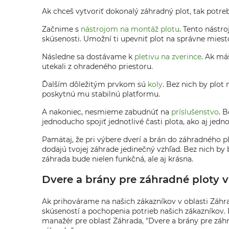
Ak chceš vytvoriť dokonalý záhradný plot, tak potrebu
Začnime s
nástrojom na montáž plotu
. Tento nástro
skúsenosti. Umožní ti upevniť plot na správne miest
Následne sa dostávame k
pletivu na zverince
. Ak má
utekali z ohradeného priestoru.
Ďalším dôležitým prvkom sú
koly
. Bez nich by plot
poskytnú mu stabilnú platformu.
A nakoniec, nesmieme zabudnúť na
príslušenstvo
. 
jednoducho spojiť jednotlivé časti plota, ako aj jedn
Pamätaj, že pri výbere dverí a brán do záhradného plo
dodajú tvojej záhrade jedinečný vzhľad. Bez nich by 
záhrada bude nielen funkčná, ale aj krásna.
Dvere a brány pre záhradné ploty 
Ak prihovárame na našich zákazníkov v oblasti Záhra
skúseností a pochopenia potrieb našich zákazníkov.
manažér pre oblasť Záhrada, "Dvere a brány pre záhra