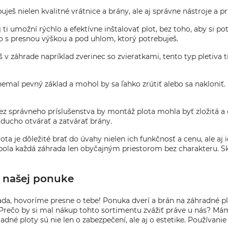
ješ nielen kvalitné vrátnice a brány, ale aj správne nástroje a pr
j ti umožní rýchlo a efektívne inštalovať plot, bez toho, aby si p
o s presnou výškou a pod uhlom, ktorý potrebuješ.
š v záhrade napríklad zverinec so zvieratkami, tento typ pletiva 
 nemal pevný základ a mohol by sa ľahko zrútiť alebo sa nakloni
Bez správneho príslušenstva by montáž plota mohla byť zložitá a
oducho otvárať a zatvárať brány.
ta je dôležité brať do úvahy nielen ich funkčnosť a cenu, ale aj 
bola každá záhrada len obyčajným priestorom bez charakteru. Sko
v našej ponuke
da, hovoríme presne o tebe! Ponuka dverí a brán na záhradné pl
 Prečo by si mal nákup tohto sortimentu zvážiť práve u nás? Má
dné ploty sú nie len o zabezpečení, ale aj o estetike. Používani