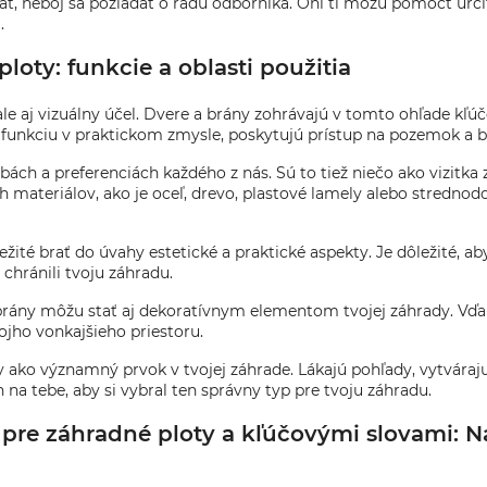
brať, neboj sa požiadať o radu odborníka. Oni ti môžu pomôcť urči
.
loty: funkcie a oblasti použitia
ale aj vizuálny účel. Dvere a brány zohrávajú v tomto ohľade kľúč
 funkciu v praktickom zmysle, poskytujú prístup na pozemok a b
bách a preferenciách každého z nás. Sú to tiež niečo ako vizitk
h materiálov, ako je oceľ, drevo, plastové lamely alebo stredno
ležité brať do úvahy estetické a praktické aspekty. Je dôležité, 
 chránili tvoju záhradu.
 brány môžu stať aj dekoratívnym elementom tvojej záhrady. Vďak
vojho vonkajšieho priestoru.
ány ako významný prvok v tvojej záhrade. Lákajú pohľady, vytvára
 na tebe, aby si vybral ten správny typ pre tvoju záhradu.
re záhradné ploty a kľúčovými slovami: Ná