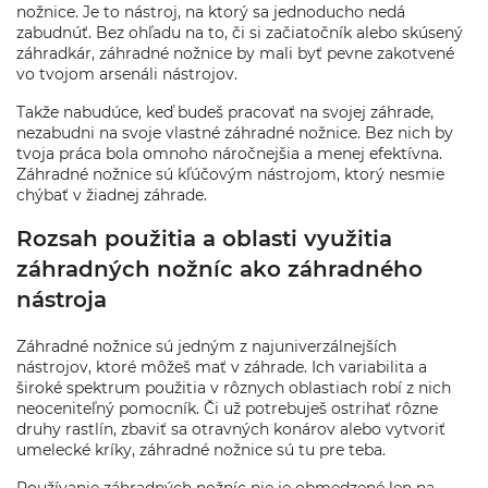
nožnice. Je to nástroj, na ktorý sa jednoducho nedá
zabudnúť. Bez ohľadu na to, či si začiatočník alebo skúsený
záhradkár, záhradné nožnice by mali byť pevne zakotvené
vo tvojom arsenáli nástrojov.
Takže nabudúce, keď budeš pracovať na svojej záhrade,
nezabudni na svoje vlastné záhradné nožnice. Bez nich by
tvoja práca bola omnoho náročnejšia a menej efektívna.
Záhradné nožnice sú kľúčovým nástrojom, ktorý nesmie
chýbať v žiadnej záhrade.
Rozsah použitia a oblasti využitia
záhradných nožníc ako záhradného
nástroja
Záhradné nožnice sú jedným z najuniverzálnejších
nástrojov, ktoré môžeš mať v záhrade. Ich variabilita a
široké spektrum použitia v rôznych oblastiach robí z nich
neoceniteľný pomocník. Či už potrebuješ ostrihať rôzne
druhy rastlín, zbaviť sa otravných konárov alebo vytvoriť
umelecké kríky, záhradné nožnice sú tu pre teba.