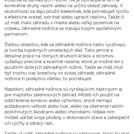
Používanie záhradných nožníc nie je obmedzené len na
konkrétne druhy rastlín alebo na určitú oblasť záhrady. V
skutočnosti sa dajú použiť kdekoľvek, kde potrebuješ rýchlo
a efektívne orezať, ostrihať alebo upraviť rastlinu. Takže či
už máš malú záhradu v meste alebo veľký pozemok na
vidieku, záhradné nožnice sa stávajú tvojim spoľahlivým
partnerom.
Ďalšou oblasťou, kde sa záhradné nožnice často využívajú,
je tvorba topiárnych umeleckých diel. Tieto jemné a
detailné práce na rôznych druhoch kríkov a stromov
vyžadujú precízne a kvalitné rezanie, ktoré je možné len s
použitím dobrých záhradných nožníc. Takže ak máš chuť
byť trochu viac kreatívny vo svojej záhrade, záhradné
nožnice ti poskytnú všetko, čo potrebuješ.
Napokon, záhradné nožnice sú vynikajúcim nástrojom aj
pre majiteľov zeleninových záhrad. Môžeš ich použiť na
odstránenie konárov alebo výhonkov, ktoré nemajú
požadovanú veľkosť alebo tvar, alebo na ošetrenie rastlín
postihnutých škodcami alebo chorobami. Vďaka nim
môžeš udržať svoje plodiny v dokonalom stave a zabezpečiť
ich rýchly a zdravý rast.
Takže už vidíš, záhradné nožnice sú nástrojom, ktorý by mal