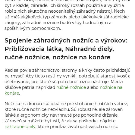
byť v každej záhrade. Ich široký rozsah použitia a využitia
robí z nich skutočne neoceniteľný záhradný nástroj. Nech
už máš akýkoľvek typ záhrady alebo akékoľvek záhradnícke
záujmy, záhradné nožnice budú vždy hodnotným a
spoľahlivým pomocníkom.
Spojenie záhradných nožníc a výrokov:
Približovacia látka, Náhradné diely,
ručné nožnice, nožnice na konáre
Keď sa povie záhradníctvo, stromy a kríky často prichádzajú
na myseľ. Aby tieto rastliny vynikli, potrebujú starostlivosť a
ošetrovanie, pre ktoré sú potrebné rôzne nástroje. Medzi
kľúčové patria napríklad
ručné nožnice
alebo
nožnice na
konáre
.
Nožnice na konáre sú ideálne pre strihanie hrubších vetiev,
ktoré ručné nožnice nezvládnu. Sú robustné, ale zároveň
ľahké a ergonomicky navrhnuté pre pohodlné držanie.
Zároveň si môžete byť istí, že ak sa poškodia, nájdete
náhradné diely
, ktoré predĺžia životnosť vašich nožníc.