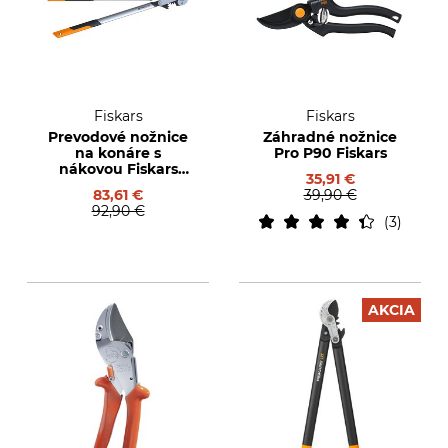
Fiskars
Fiskars
Prevodové nožnice
Záhradné nožnice
na konáre s
Pro P90 Fiskars
nákovou Fiskars
35,91 €
PowerGear X LX99-L
83,61 €
39,90 €
92,90 €
3
AKCIA