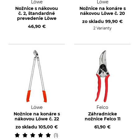
Löwe
Löwe
Nožnice s nákovou
Nožnice na konáre s
č. 2, štandardné
nákovou Löwe č. 20
prevedenie Löwe
zo skladu
99,90 €
46,90 €
2 Varianty
Löwe
Felco
Nožnice na konáre s
Záhradnícke
nákovou Löwe č. 22
nožnice Felco 11
zo skladu
105,00 €
61,90 €
1