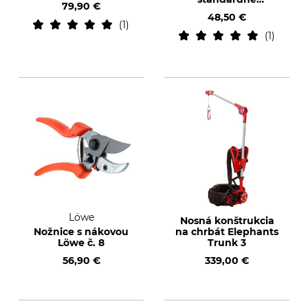
79,90 €
prevedenie
48,50 €
1
1
Löwe
Nosná konštrukcia
Nožnice s nákovou
na chrbát Elephants
Löwe č. 8
Trunk 3
56,90 €
339,00 €