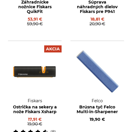
Záhradnícke
Súprava
nožnice Fiskars
náhradných dielov
QuikFit
Fiskars pre P941
53,91 €
18,81 €
59,90 €
20,90 €
AKCIA
Fiskars
Felco
Ostrička na sekery a
Brúsna tyč Felco
nože Fiskars Xsharp
Multi-in-Sharpener
17,91 €
19,90 €
19,90 €