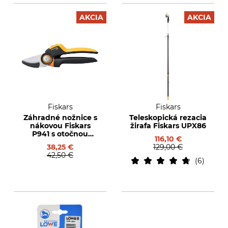
AKCIA
AKCIA
Fiskars
Fiskars
Záhradné nožnice s
Teleskopická rezacia
nákovou Fiskars
žirafa Fiskars UPX86
P941 s otočnou
116,10 €
rukoväťou
38,25 €
129,00 €
42,50 €
6