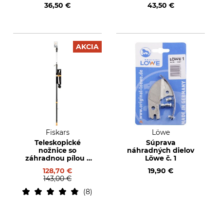
36,50 €
43,50 €
AKCIA
Fiskars
Löwe
Teleskopické
Súprava
nožnice so
náhradných dielov
záhradnou pílou s
Löwe č. 1
adaptérom
128,70 €
19,90 €
143,00 €
8