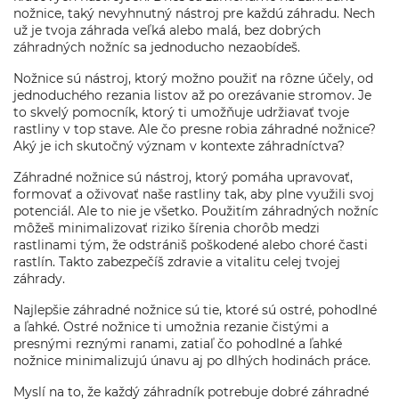
nožnice, taký nevyhnutný nástroj pre každú záhradu. Nech
už je tvoja záhrada veľká alebo malá, bez dobrých
záhradných nožníc sa jednoducho nezaobídeš.
Nožnice sú nástroj, ktorý možno použiť na rôzne účely, od
jednoduchého rezania listov až po orezávanie stromov. Je
to skvelý pomocník, ktorý ti umožňuje udržiavať tvoje
rastliny v top stave. Ale čo presne robia záhradné nožnice?
Aký je ich skutočný význam v kontexte záhradníctva?
Záhradné nožnice sú nástroj, ktorý pomáha upravovať,
formovať a oživovať naše rastliny tak, aby plne využili svoj
potenciál. Ale to nie je všetko. Použitím záhradných nožníc
môžeš minimalizovať riziko šírenia chorôb medzi
rastlinami tým, že odstrániš poškodené alebo choré časti
rastlín. Takto zabezpečíš zdravie a vitalitu celej tvojej
záhrady.
Najlepšie záhradné nožnice sú tie, ktoré sú ostré, pohodlné
a ľahké. Ostré nožnice ti umožnia rezanie čistými a
presnými reznými ranami, zatiaľ čo pohodlné a ľahké
nožnice minimalizujú únavu aj po dlhých hodinách práce.
Myslí na to, že každý záhradník potrebuje dobré záhradné