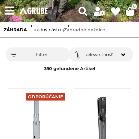
0
ZÁHRADA
Záhradný nástroj
Záhradné nožnice
Filter
Relevantnosť
350 gefundene Artikel
ODPORÚČANIE