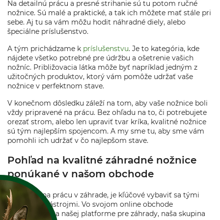
Na detailnú prácu a presné strihanie sú tu potom ručné
nožnice. Sú malé a praktické, a tak ich môžete mať stále pri
sebe. Aj tu sa vám môžu hodit náhradné diely, alebo
špeciálne príslušenstvo.
A tým prichádzame k
príslušenstvu
. Je to kategória, kde
nájdete všetko potrebné pre údržbu a ošetrenie vašich
nožníc. Približovacia látka môže byť napríklad jedným z
užitočných produktov, ktorý vám pomôže udržať vaše
nožnice v perfektnom stave.
V konečnom dôsledku záleží na tom, aby vaše nožnice boli
vždy pripravené na prácu. Bez ohľadu na to, či potrebujete
orezať strom, alebo len upraviť tvar kríka, kvalitné nožnice
sú tým najlepším spojencom. A my sme tu, aby sme vám
pomohli ich udržať v čo najlepšom stave.
Pohľad na kvalitné záhradné nožnice
ponúkané v našom obchode
Keď príde na prácu v záhrade, je kľúčové vybaviť sa tými
najlepšími nástrojmi. Vo svojom online obchode
ponúkanom na našej platforme pre záhrady, naša skupina