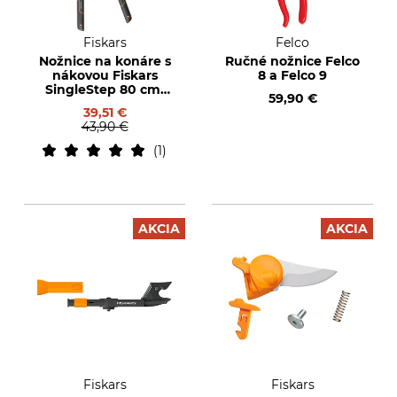
Fiskars
Felco
Nožnice na konáre s
Ručné nožnice Felco
nákovou Fiskars
8 a Felco 9
SingleStep 80 cm,
59,90 €
L39
39,51 €
43,90 €
1
AKCIA
AKCIA
Fiskars
Fiskars