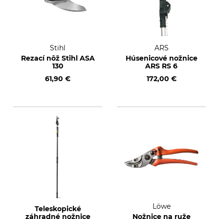
Stihl
ARS
Rezací nôž Stihl ASA
Húsenicové nožnice
130
ARS RS 6
61,90 €
172,00 €
Löwe
Teleskopické
záhradné nožnice
Nožnice na ruže