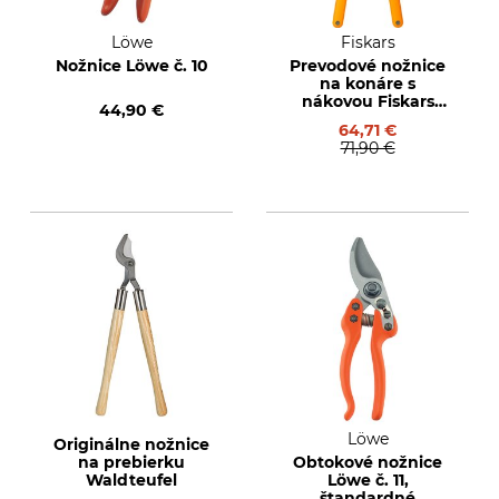
Löwe
Fiskars
Nožnice Löwe č. 10
Prevodové nožnice
na konáre s
nákovou Fiskars
44,90 €
PowerGear II L77
64,71 €
71,90 €
Löwe
Originálne nožnice
na prebierku
Obtokové nožnice
Waldteufel
Löwe č. 11,
štandardné