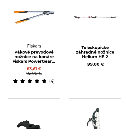
Fiskars
Teleskopické
Pákové prevodové
záhradné nožnice
nožnice na konáre
Helium HE-2
Fiskars PowerGear X
199,00 €
LX98-L
83,61 €
92,90 €
4