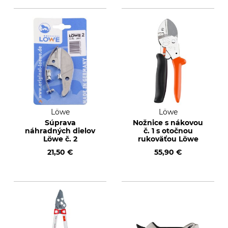
Löwe
Löwe
Súprava
Nožnice s nákovou
náhradných dielov
č. 1 s otočnou
Löwe č. 2
rukoväťou Löwe
21,50 €
55,90 €