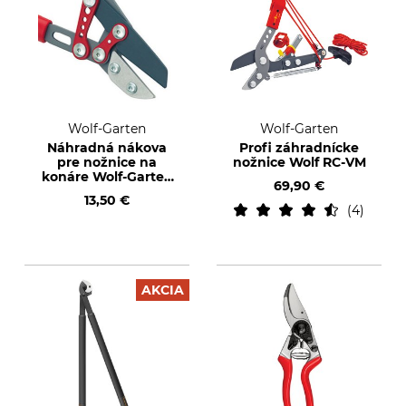
Wolf-Garten
Wolf-Garten
Náhradná nákova
Profi záhradnícke
pre nožnice na
nožnice Wolf RC-VM
konáre Wolf-Garten
69,90 €
RS 830 a RS 870
13,50 €
4
AKCIA