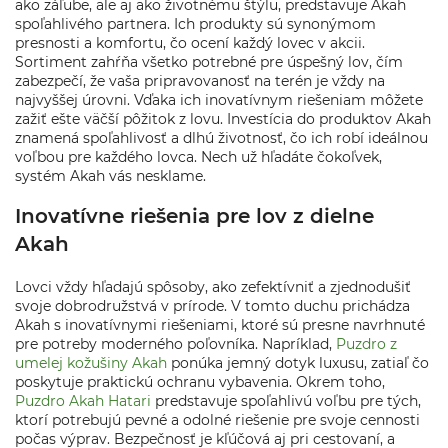
ako záľube, ale aj ako životnému štýlu, predstavuje Akah
spoľahlivého partnera. Ich produkty sú synonýmom
presnosti a komfortu, čo ocení každý lovec v akcii.
Sortiment zahŕňa všetko potrebné pre úspešný lov, čím
zabezpečí, že vaša pripravovanosť na terén je vždy na
najvyššej úrovni. Vďaka ich inovatívnym riešeniam môžete
zažiť ešte väčší pôžitok z lovu. Investícia do produktov Akah
znamená spoľahlivosť a dlhú životnosť, čo ich robí ideálnou
voľbou pre každého lovca. Nech už hľadáte čokoľvek,
systém Akah vás nesklame.
Inovatívne riešenia pre lov z dielne
Akah
Lovci vždy hľadajú spôsoby, ako zefektívniť a zjednodušiť
svoje dobrodružstvá v prírode. V tomto duchu prichádza
Akah s inovatívnymi riešeniami, ktoré sú presne navrhnuté
pre potreby moderného poľovníka. Napríklad,
Puzdro z
umelej kožušiny Akah
ponúka jemný dotyk luxusu, zatiaľ čo
poskytuje praktickú ochranu vybavenia. Okrem toho,
Puzdro Akah Hatari
predstavuje spoľahlivú voľbu pre tých,
ktorí potrebujú pevné a odolné riešenie pre svoje cennosti
počas výprav. Bezpečnosť je kľúčová aj pri cestovaní, a