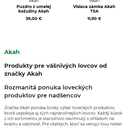
Akah
Akah
Puzdro z umelej
Visiaca zámka Akah
kožušiny Akah
TSA
39,00 €
11,90 €
Akah
Produkty pre vášnivých lovcov od
značky Akah
Rozmanitá ponuka loveckých
produktov pre nadšencov
Značka Akah ponúka široký výber loveckých produktov,
ktoré uspokoja aj tých najnáročnejších lovcov. Každý kúsok
z ich sortimentu je starostlivo navrhnutý s ohľadom na
kvalitu a odolnosť. Pre všetkých, ktorí sa venujú lovu nielen