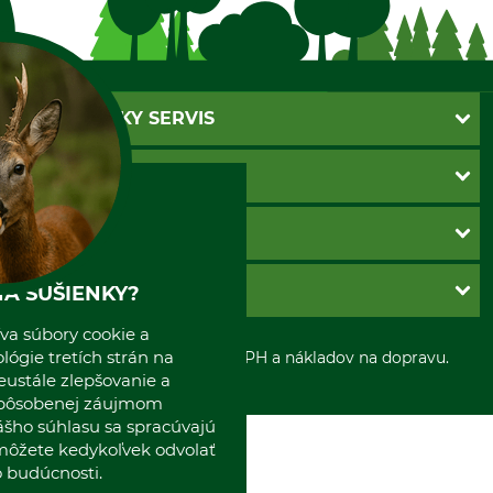
ZÁKAZNÍCKY SERVIS
Kontakt
INFORMÁCIE
Katalógy
Newsletter
Povinné údaje
SPÔSOBY PLATBY
Nastavenia súborov cookie
Obchodné podmienky
Ochrana osobnych udajov
Dobierka
GRUBE S.R.O.
A SUŠIENKY?
Otváracie hodiny
Platba vopred
Zrušenie objednávky
va súbory cookie a
Sepa-inkaso
O nás
ógie tretích strán na
*Všetky ceny sú vrátane DPH a nákladov na dopravu.
Osobný odber
Predajňa
eustále zlepšovanie a
Kolektív GRUBE
spôsobenej záujmom
Naše pobočky v Európe
ášho súhlasu sa spracúvajú
 môžete kedykoľvek odvolať
 budúcnosti.