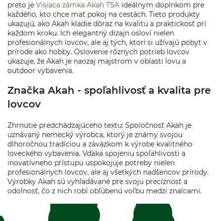
preto je
Visiaca zámka Akah TSA
ideálnym doplnkom pre
každého, kto chce mať pokoj na cestách. Tieto produkty
ukazujú, ako Akah kladie dôraz na kvalitu a praktickosť pri
každom kroku. Ich elegantný dizajn osloví nielen
profesionálnych lovcov, ale aj tých, ktorí si užívajú pobyt v
prírode ako hobby. Oslovenie rôznych potrieb lovcov
ukazuje, že Akah je naozaj majstrom v oblasti lovu a
outdoor vybavenia.
Značka Akah - spoľahlivosť a kvalita pre
lovcov
Zhrnutie predchádzajúceho textu: Spoločnosť Akah je
uznávaný nemecký výrobca, ktorý je známy svojou
dlhoročnou tradíciou a záväzkom k výrobe kvalitného
loveckého vybavenia. Vďaka spojeniu spoľahlivosti a
inovatívneho prístupu uspokojuje potreby nielen
profesionálnych lovcov, ale aj všetkých nadšencov prírody.
Výrobky Akah sú vyhľadávané pre svoju precíznosť a
odolnosť, čo z nich robí obľúbenú voľbu medzi znalcami.