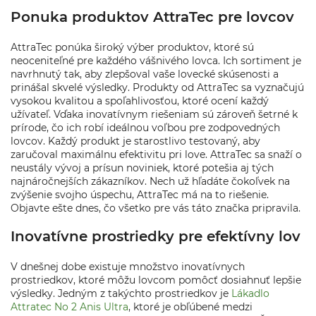
Ponuka produktov AttraTec pre lovcov
AttraTec ponúka široký výber produktov, ktoré sú
neoceniteľné pre každého vášnivého lovca. Ich sortiment je
navrhnutý tak, aby zlepšoval vaše lovecké skúsenosti a
prinášal skvelé výsledky. Produkty od AttraTec sa vyznačujú
vysokou kvalitou a spoľahlivosťou, ktoré ocení každý
užívateľ. Vďaka inovatívnym riešeniam sú zároveň šetrné k
prírode, čo ich robí ideálnou voľbou pre zodpovedných
lovcov. Každý produkt je starostlivo testovaný, aby
zaručoval maximálnu efektivitu pri love. AttraTec sa snaží o
neustály vývoj a prísun noviniek, ktoré potešia aj tých
najnáročnejších zákazníkov. Nech už hľadáte čokoľvek na
zvýšenie svojho úspechu, AttraTec má na to riešenie.
Objavte ešte dnes, čo všetko pre vás táto značka pripravila.
Inovatívne prostriedky pre efektívny lov
V dnešnej dobe existuje množstvo inovatívnych
prostriedkov, ktoré môžu lovcom pomôcť dosiahnuť lepšie
výsledky. Jedným z takýchto prostriedkov je
Lákadlo
Attratec No 2 Anis Ultra
, ktoré je obľúbené medzi