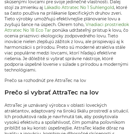
skúsenými lovcami pre svoje jedinečné vlastnosti. Ďalej
stojí za zmienku aj
Lákadlo Attratec No 1 Suhlengold
, ktoré
sa často používa na prilákanie špecifických druhov zveri.
Tieto výrobky umožňujú efektívnejšie plánovanie lovu a
zvyšujú šance na úspech. Okrem toho,
Vnadiaci prostriedok
Attratec No 18 Eco Tar
ponúka udržateľný prístup k lovu, čo
ocenia priaznivci ekologicky zodpovedného lovu. Tieto
inovácie nielen zlepšujú zážitok z lovu, ale prispievajú aj k
harmonizácii s prírodou. Preto sú moderné atraktíva stále
viac populárne medzi lovcami, ktorí hľadajú efektívne
riešenia. Je dôležité si vybrať správne nástroje, ktoré
podporia úspešné lovenie v súlade s prírodou a modernými
technológiami.
Prečo sa rozhodnúť pre AttraTec na lov
Prečo si vybrať AttraTec na lov
AttraTec je uznávaný výrobca v oblasti loveckých
atraktantov, adaptovaný na širokú škálu prostredí a situácií.
Ich produktová rada je navrhnutá tak, aby poskytovala
vysokú efektivitu a spoľahlivosť, čím pomáha poľovníkom
priblížiť sa ku koristi úspešnejšie. AttraTec kladie dôraz na
kvalitu a inováciu, kombinuje dlhoročné skúsenosti s