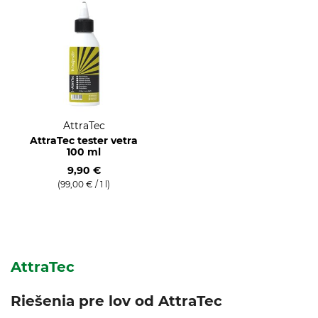
AttraTec
AttraTec tester vetra
100 ml
9,90 €
(99,00 € / 1 l)
AttraTec
Riešenia pre lov od AttraTec