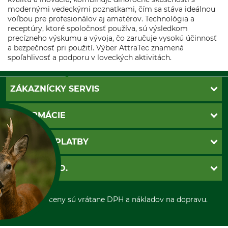
modernými vedeckými poznatkami, čím sa stáva ideálnou
voľbou pre profesionálov aj amatérov. Technológia a
receptúry, ktoré spoločnosť používa, sú výsledkom
precízneho výskumu a vývoja, čo zaručuje vysokú účinnosť
a bezpečnosť pri použití. Výber AttraTec znamená
spoľahlivosť a podporu v loveckých aktivitách.
ZÁKAZNÍCKY SERVIS
Kontakt
INFORMÁCIE
Katalógy
Newsletter
Povinné údaje
SPÔSOBY PLATBY
Nastavenia súborov cookie
Obchodné podmienky
Ochrana osobnych udajov
Dobierka
GRUBE S.R.O.
Otváracie hodiny
Platba vopred
Zrušenie objednávky
Sepa-inkaso
O nás
*Všetky ceny sú vrátane DPH a nákladov na dopravu.
Osobný odber
Predajňa
Kolektív GRUBE
A SUŠIENKY?
Naše pobočky v Európe