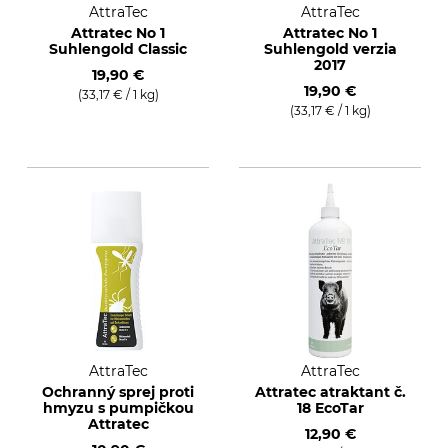
AttraTec
AttraTec
Attratec No 1
Attratec No 1
Suhlengold Classic
Suhlengold verzia
2017
19,90 €
19,90 €
(33,17 € / 1 kg)
(33,17 € / 1 kg)
AttraTec
AttraTec
Ochranný sprej proti
Attratec atraktant č.
hmyzu s pumpičkou
18 EcoTar
Attratec
12,90 €