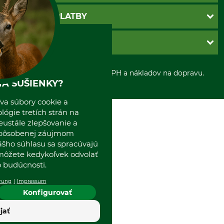
Newsletter
Povinné údaje
SPÔSOBY PLATBY
Nastavenia súborov cookie
Obchodné podmienky
Ochrana osobnych udajov
Dobierka
GRUBE S.R.O.
Otváracie hodiny
Platba vopred
Zrušenie objednávky
Sepa-inkaso
O nás
*Všetky ceny sú vrátane DPH a nákladov na dopravu.
Osobný odber
Predajňa
A SUŠIENKY?
Kolektív GRUBE
Naše pobočky v Európe
va súbory cookie a
ógie tretích strán na
eustále zlepšovanie a
spôsobenej záujmom
ášho súhlasu sa spracúvajú
 môžete kedykoľvek odvolať
 budúcnosti.
rung
Impressum
Konfigurovať
ijať