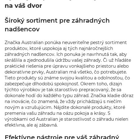
na váš dvor
Široký sortiment pre záhradných
nadšencov
Značka Australian ponúka neuveriteľne pestrý sortiment
produktov, ktoré uspokoja aj tých najnáročnejších
záhradných nadšencov. Ich ponuka je navrhnutá tak, aby
skrášlila a zjednodušila údržbu vašej záhrady. Či už hľadáte
praktické riešenia pre úpravu vonkajšieho priestoru alebo
dekoratívne prvky, Australian má všetko, čo potrebujete.
Tieto produkty sú známe svojou kvalitou a odolnosťou, čo
zabezpečuje dlhodobú spokojnosť. Okrem toho, dizajn
týchto výrobkov je tak starostlivo prepracovaný, že sa
dokonale hodí do každého typu záhrad. Značka kladie dôraz
na inovácie, čo znamená, že vždy prichádzajú s niečím
novým a vzrušujúcim. Nájdite dokonalé produkty, ktoré
premenia vašu záhradu na oázu pokoja a krásy. S
výrobkami od Australian je starostlivosť o záhradu nielen
efektívna, ale aj zábavná.
Efektívne nástroje pre váš záhradný