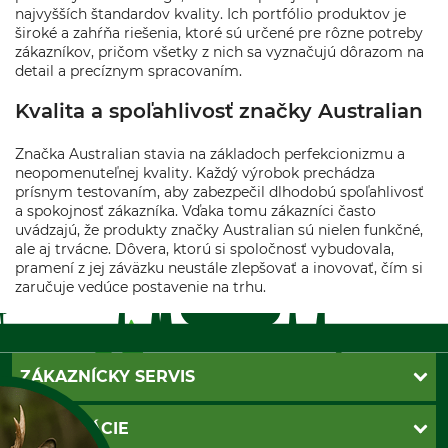
najvyšších štandardov kvality. Ich portfólio produktov je
široké a zahŕňa riešenia, ktoré sú určené pre rôzne potreby
zákazníkov, pričom všetky z nich sa vyznačujú dôrazom na
detail a precíznym spracovaním.
Kvalita a spoľahlivosť značky Australian
Značka Australian stavia na základoch perfekcionizmu a
neopomenuteľnej kvality. Každý výrobok prechádza
prísnym testovaním, aby zabezpečil dlhodobú spoľahlivosť
a spokojnosť zákazníka. Vďaka tomu zákazníci často
uvádzajú, že produkty značky Australian sú nielen funkčné,
ale aj trvácne. Dôvera, ktorú si spoločnosť vybudovala,
pramení z jej záväzku neustále zlepšovať a inovovať, čím si
zaručuje vedúce postavenie na trhu.
ZÁKAZNÍCKY SERVIS
Kontakt
INFORMÁCIE
Katalógy