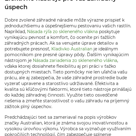
úspech
Dobre zvolené záhradné náradie môže výrazne prispieť k
jednoduchšiemu a úspešnejšiemu pestovaniu vašich rastlín.
Napríklad,
Násada rýľa zo skleneného vlákna
poskytuje
vynikajúcu pevnosť a komfort, čo oceníte pri ťažších
záhradných prácach. Ak sa venujete úprave detailov a
potrebujete presnosť,
Kladivko Australian
je ideálnym
pomocníkom pre presné úpravy pôdy. Ďalším vynikajúcim
nástrojom je
Násada zariadenia zo skleneného vlákna
,
vďaka ktorej dosiahnete flexibilitu aj pri práci v ťažko
dostupných miestach. Tieto pomôcky nie len uľahčia vašu
prácu, ale aj zabezpečia, že vaše záhradné prostredie bude
vyzerať upravene a starostlivo udržiavané. Efektivita a
kvalita sú kľúčovými faktormi, ktoré tieto nástroje prinášajú
do každej záhradnej činnosti. Využite tieto osvedčené
riešenia a zmeňte starostlivosť o vašu záhradu na príjemný
zážitok plný úspechov.
Predchádzajúci text sa zameriaval na popis výrobkov
značky Australian, ktorá je známa svojou inovatívnosťou a
vysokou úrovňou výkonu. Výrobca sa vyznačuje využívaním
pokročilých technológií, čím zabezpečuje splnenie