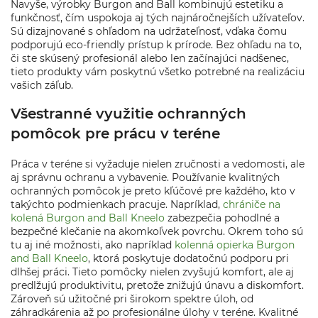
Navyše, výrobky Burgon and Ball kombinujú estetiku a
funkčnosť, čím uspokoja aj tých najnáročnejších užívateľov.
Sú dizajnované s ohľadom na udržateľnosť, vďaka čomu
podporujú eco-friendly prístup k prírode. Bez ohľadu na to,
či ste skúsený profesionál alebo len začínajúci nadšenec,
tieto produkty vám poskytnú všetko potrebné na realizáciu
vašich záľub.
Všestranné využitie ochranných
pomôcok pre prácu v teréne
Práca v teréne si vyžaduje nielen zručnosti a vedomosti, ale
aj správnu ochranu a vybavenie. Používanie kvalitných
ochranných pomôcok je preto kľúčové pre každého, kto v
takýchto podmienkach pracuje. Napríklad,
chrániče na
kolená Burgon and Ball Kneelo
zabezpečia pohodlné a
bezpečné klečanie na akomkoľvek povrchu. Okrem toho sú
tu aj iné možnosti, ako napríklad
kolenná opierka Burgon
and Ball Kneelo
, ktorá poskytuje dodatočnú podporu pri
dlhšej práci. Tieto pomôcky nielen zvyšujú komfort, ale aj
predlžujú produktivitu, pretože znižujú únavu a diskomfort.
Zároveň sú užitočné pri širokom spektre úloh, od
záhradkárenia až po profesionálne úlohy v teréne. Kvalitné