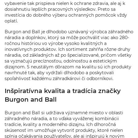
vybavenie tak prispieva nielen k ochrane zdravia, ale aj k
dosiahnutiu lepších pracovných výsledkov. Preto sa
investícia do dobrého výberu ochranných pomôcok vždy
oplatí.
Burgon and Ball je dlhodobo uznávaný výrobca záhradného
náradia a doplnkov, ktorý sa môže pochváliť viac ako 280-
ročnou históriou vo výrobe vysoko kvalitných a
inovatívnych produktov. Ich sortiment zahŕňa rôzne druhy
náradia, od základných až po špecializované, pričom všetky
sa vyznačujú precíznosťou, odolnosťou a estetickým
dizajnom. S neustálym dôrazom na kvalitu sú ich produkty
navrhnuté tak, aby vydržali dlhodobo a poskytovali
spoľahlivosť každému záhradkárovi či odborníkovi.
Inšpiratívna kvalita a tradícia značky
Burgon and Ball
Burgon and Ball si udržiava významné miesto v oblasti
záhradného náradia, a to vďaka vyváženej kombinácii
tradície, kvality a moderného dizajnu. Ich dlhoročná
skúsenosť im umožňuje vytvoriť produkty, ktoré nielen
splnia očakávania používateľov, ale aj inšpirujú k novým