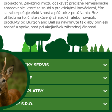
projektom. Zákazníci môžu očakávať precízne remeselnícke
spracovanie, ktoré sa snúbi s praktickými inováciami, čím
sa zabezpečuje efektívnosť a pôžitok z používania. Bez
ohľadu na to, či ste skúsený záhradkár alebo nováčik,
produkty od Burgon and Ball sú navrhnuté tak, aby priniesli
radosť a spokojnosť pri akejkoľvek záhradnej činnosti.
ZÁKAZNÍCKY SERVIS
Kontakt
INFORMÁCIE
Katalógy
Newsletter
Povinné údaje
SPÔSOBY PLATBY
Nastavenia súborov cookie
Obchodné podmienky
Ochrana osobnych udajov
Dobierka
GRUBE S.R.O.
Otváracie hodiny
Platba vopred
A SUŠIENKY?