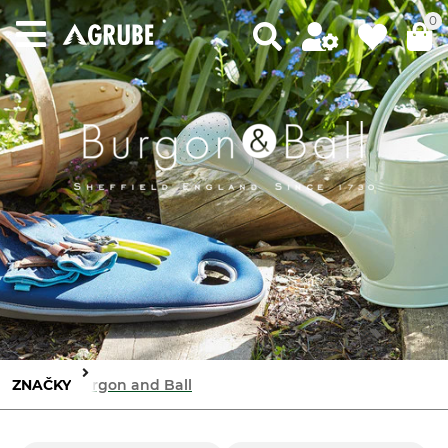
0
ZNAČKY
Burgon and Ball