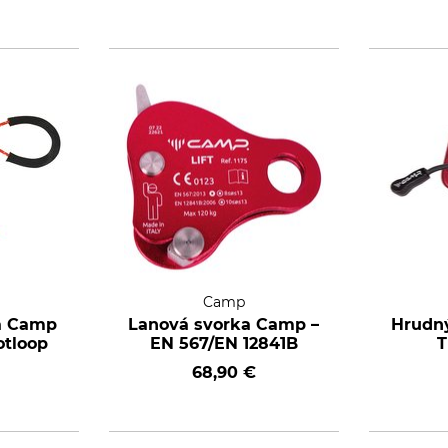
Camp
ka Camp
Lanová svorka Camp –
Hrudn
otloop
EN 567/EN 12841B
T
68,90 €