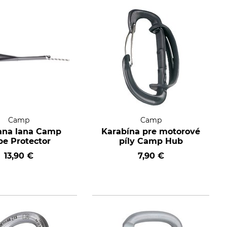
Camp
Camp
ana lana Camp
Karabína pre motorové
pe Protector
píly Camp Hub
13,90 €
7,90 €