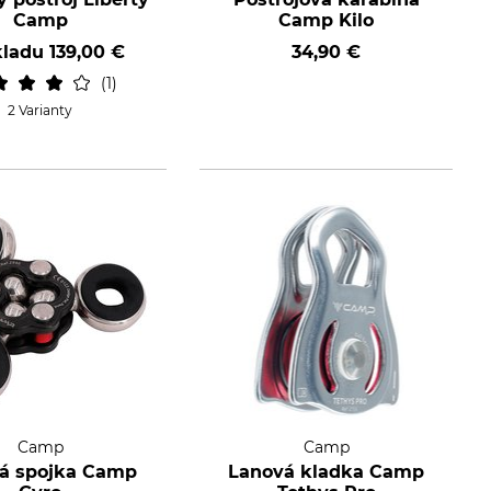
Camp
Camp Kilo
kladu
139,00 €
34,90 €
1
2 Varianty
Camp
Camp
á spojka Camp
Lanová kladka Camp