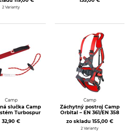
kladu
119,00 €
135,00 €
2 Varianty
Camp
Camp
ná slučka Camp
Záchytný postroj Camp
astém Turbospur
Orbital – EN 361/EN 358
32,90 €
zo skladu
155,00 €
2 Varianty