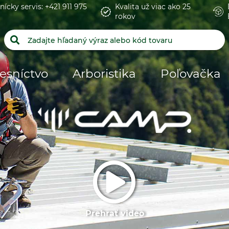
nícky servis: +421 911 975
Kvalita už viac ako 25
rokov
esníctvo
Arboristika
Poľovačka
Prehrať video