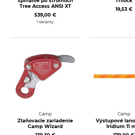
šplhanie po stromoch
Trilock
Tree Access ANSI XT
19,53 €
539,00 €
1 Varianty
Camp
Camp
Zlaňovacie zariadenie
Výstupové lan
Camp Wizard
Iridium 11