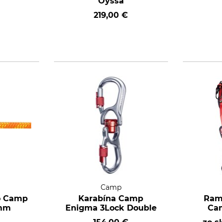
Oyssa
219,00 €
Camp
o Camp
Karabína Camp
Ram
 mm
Enigma 3Lock Double
Ca