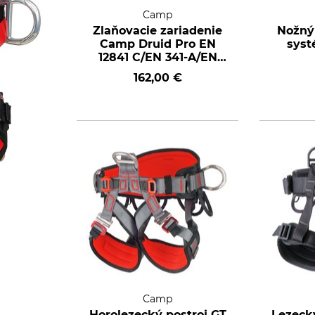
Camp
Zlaňovacie zariadenie
Nožný
Camp Druid Pro EN
syst
12841 C/EN 341-A/EN
15151-1
162,00 €
Camp
Horolezecký postroj GT
Lezecký