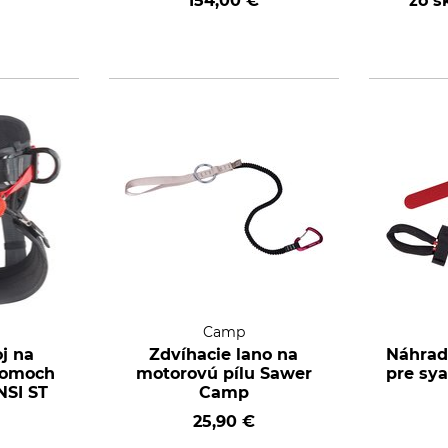
154,00 €
zo s
)
Camp
j na
Zdvíhacie lano na
Náhrad
romoch
motorovú pílu Sawer
pre sy
NSI ST
Camp
€
25,90 €