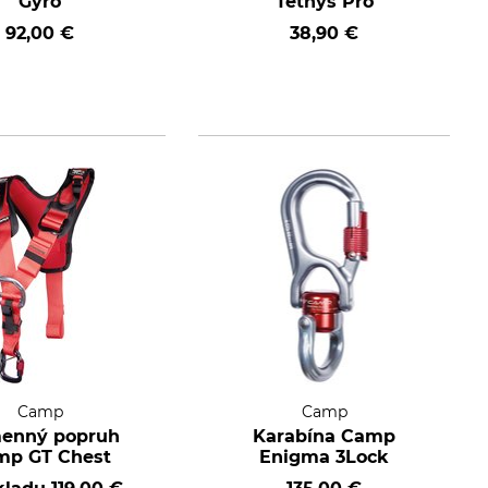
Gyro
Tethys Pro
92,00 €
38,90 €
Camp
Camp
enný popruh
Karabína Camp
mp GT Chest
Enigma 3Lock