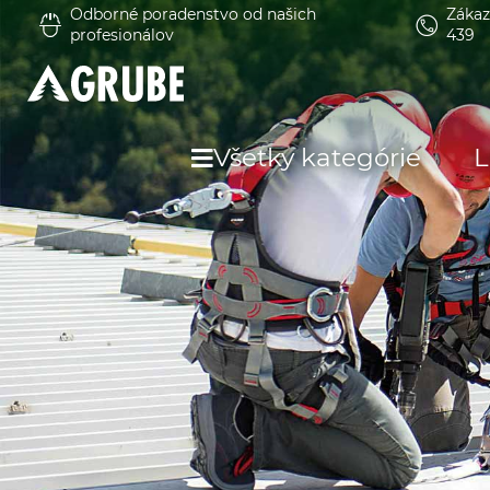
Odborné poradenstvo od našich
Zákaz
profesionálov
439
Všetky kategórie
L