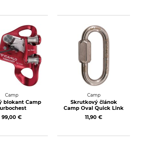
Camp
Camp
ý blokant Camp
Skrutkový článok
urbochest
Camp Oval Quick Link
99,00 €
11,90 €