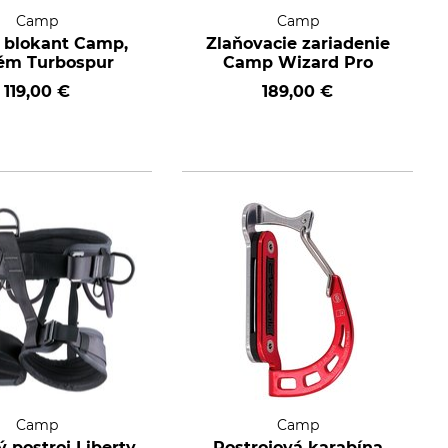
Camp
Camp
 blokant Camp,
Zlaňovacie zariadenie
ém Turbospur
Camp Wizard Pro
119,00 €
189,00 €
Camp
Camp
 postroj Liberty
Postrojová karabína