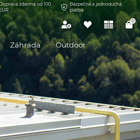
Doprava zdarma od 100
Bezpečná a jednoduchá
EUR
platba
0
Záhrada
Outdoor