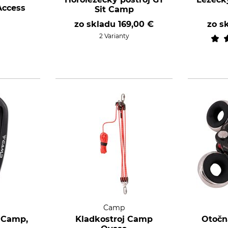
Access
Sit Camp
zo skladu
169,00 €
zo s
2 Varianty
Camp
 Camp,
Kladkostroj Camp
Otočn